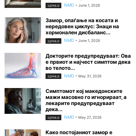
NMD
-
June 1, 2026
ЗДРАВЈЕ
Замор, опаѓање на косата и
нередовен циклус: Знаци на
хормонален дисбаланс...
NMD
-
June 1, 2026
ЗДРАВЈЕ
Докторите предупредуваат: Ова
е првиот и најчест симптом дека
во телото...
NMD
-
May 31, 2026
ЗДРАВЈЕ
Симптомот кој македонските
мажи масовно го игнорираат, а
лекарите предупредуваат
дека...
NMD
-
May 27, 2026
ЗДРАВЈЕ
Како постојаниот замор е