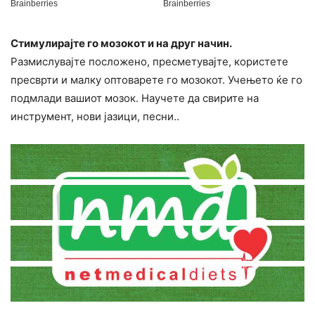
Cтимyлиpајте го мозокот и на друг начин.
Размислувајте посложено, пресметувајте, користете
пресврти и малку оптоварете го мозокот. Учењето ќе го
подмлади вашиот мозок. Научете да свирите на
инструмент, нови јазици, песни..