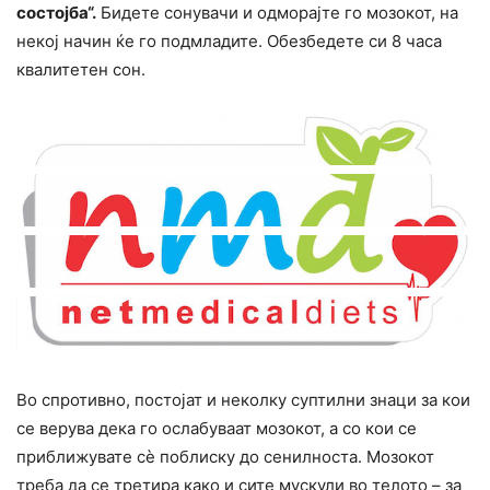
состојба“.
Бидете сонувачи и одмoрајте го мозокот, на
некој начин ќе го подмладите. Обезбедете си 8 часа
квалитетен сон.
Во спротивно, постојат и неколку сyптилни знаци за кои
се верува дека го ослабуваат мозокот, а со кои се
приближувате сè поблиску до сенилноста. Мозокот
треба да се третира како и сите мускули во телото – за