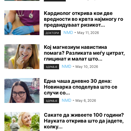
Кардиолог открива кои две
вредности во крвта најмногу го
предвидуваат ризикот...
NMD
-
May 11, 2026
ДОКТОРИ
Кој магнезиум навистина
помага? Разликата меѓу цитрат,
глицинат и малат што...
NMD
-
May 10, 2026
ЗДРАВЈЕ
Една чаша дневно 30 дена:
Новинарка споделува што се
случи со...
NMD
-
May 6, 2026
ЗДРАВЈЕ
Сакате да живеете 100 години?
Науката открива што да јадете,
колку...