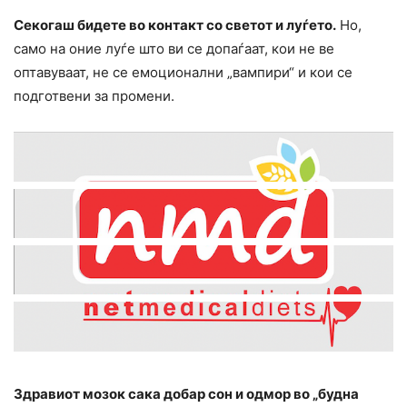
Секогаш бидете во контакт со светот и луѓето.
Но,
само на оние луѓе што ви се допаѓаат, кои не ве
оптавуваат, не се емоционални „вампиpи“ и кои се
подготвени за промени.
Здравиот мозок сака добар сон и одмор во „будна