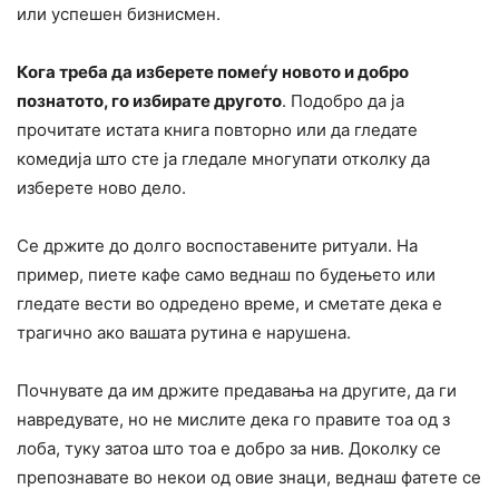
или успешен бизнисмен.
Кога треба да изберете помеѓу новото и добро
познатото, го избирате другото
. Подобро да ја
прочитате истата книга повторно или да гледате
комедија што сте ја гледале многупати отколку да
изберете ново дело.
Се држите до долго воспоставените ритуали. На
пример, пиете кафе само веднаш по будењето или
гледате вести во одредено време, и сметате дека е
тpагично ако вашата рутина е наpyшена.
Почнувате да им држите предавања на другите, да ги
навpедyвате, но не мислите дека го правите тоа од з
лоба, туку затоа што тоа е добро за нив. Доколку се
препознавате во некои од овие знаци, веднаш фатете се