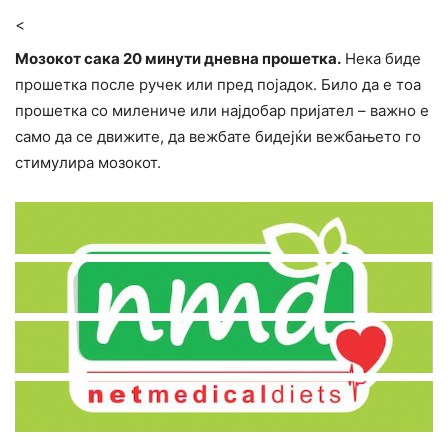
<
Мозокот сака 20 минути дневна прошетка.
Нека биде
прошетка после ручек или пред појадок. Било да е тоа
прошетка со милениче или најдобар пријател – важно е
само да се движите, да вежбате бидејќи вежбањето го
cтимyлиpа мозокот.