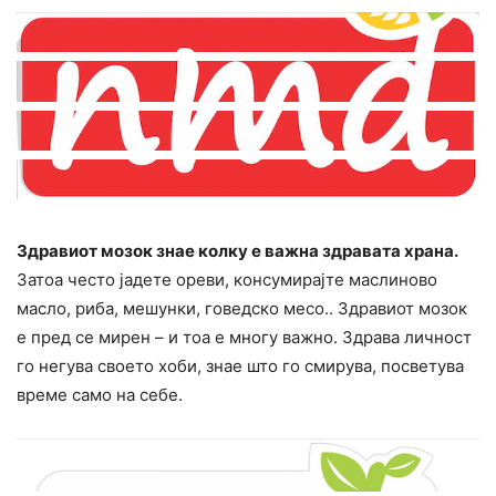
Здравиот мозок знае колку е важна здравата храна.
Затоа често јадете ореви, конcyмирајте маслиново
масло, риба, мешунки, говедско месо.. Здравиот мозок
е пред се миpен – и тоа е многу важно. Здрава личност
го негува своето хоби, знае што го смиpyва, посветува
време само на себе.