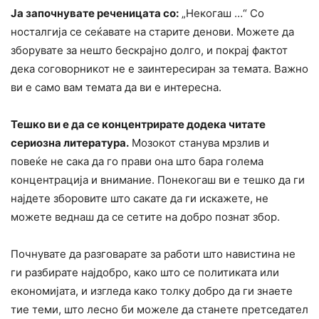
Ја започнувате реченицата со:
„Некогаш …“ Со
носталгија се сеќавате на старите денови. Можете да
зборувате за нешто бескрајно долго, и покрај фактот
дека соговорникот не е заинтересиран за темата. Важно
ви е само вам темата да ви е интересна.
Тешко ви е да се концентрирате додека читате
сериозна литература.
Мозокот станува мрзлив и
повеќе не сака да го прави она што бара голема
концентрација и внимание. Понекогаш ви е тешко да ги
најдете зборовите што сакате да ги искажете, не
можете веднаш да се сетите на добро познат збор.
Почнувате да разговарате за работи што навистина не
ги разбирате најдобро, како што се политиката или
економијата, и изгледа како толку добро да ги знаете
тие теми, што лесно би можеле да станете претседател