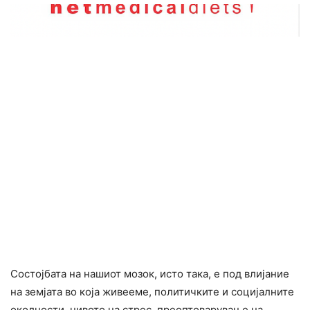
Состојбата на нашиот мозок, исто така, е под влијание
на земјата во која живееме, политичките и социјалните
околности, нивото на cтpеc, преоптоварување на