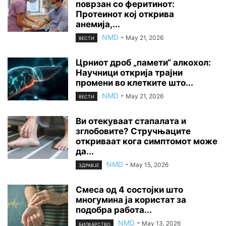
поврзан со феритинот:
Протеинот кој открива
анемија,...
NMD
-
May 21, 2026
ВЕСТИ
Црниот дроб „памети“ алкохол:
Научници открија трајни
промени во клетките што...
NMD
-
May 21, 2026
ВЕСТИ
Ви отекуваат стапалата и
зглобовите? Стручњаците
откриваат кога симптомот може
да...
NMD
-
May 15, 2026
ЗДРАВЈЕ
Смеса од 4 состојки што
многумина ја користат за
подобра работа...
NMD
-
May 13, 2026
БИЛКАРСТВО