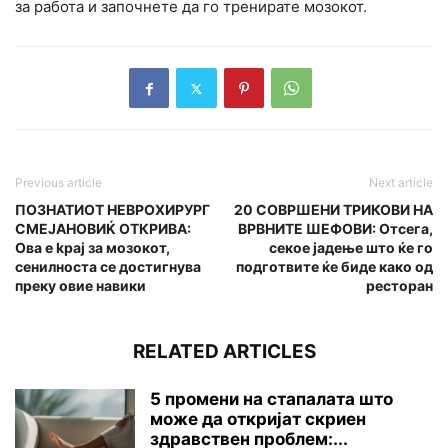
за работа и започнете да го тренирате мозокот.
Previous article
Next article
ПОЗНАТИОТ НЕBPОХИPУPГ
20 СОВРШЕНИ ТРИКОВИ НА
СМЕЈАНОВИЌ ОТКРИВА:
ВРВНИТЕ ШЕФОВИ: Отсега,
Ова е kpај за мозокот,
секое јадење што ќе го
сенилноста се достигнува
подготвите ќе биде како од
преку овие навики
ресторан
RELATED ARTICLES
5 промени на стапалата што
може да откријат скриен
здравствен проблем:...