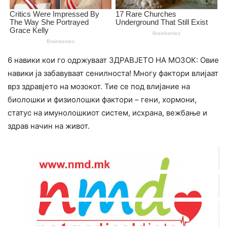
6 навики кои го одржуваат ЗДРАВЈЕТО НА МОЗОК: Овие
навики ја забавуваат сенилноста! Многу фактори влијаат
врз здравјето на мозокот. Тие се под влијание на
биолошки и физиолошки фактори – гени, хормони,
статус на имунолошкиот систем, исхрана, вежбање и
здрав начин на живот.