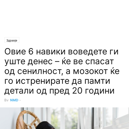
Здравје
Овие 6 навики воведете ги
уште денес – ќе ве спасат
од сенилност, а мозокот ќе
го истренирате да памти
детали од пред 20 години
By
NMD
-