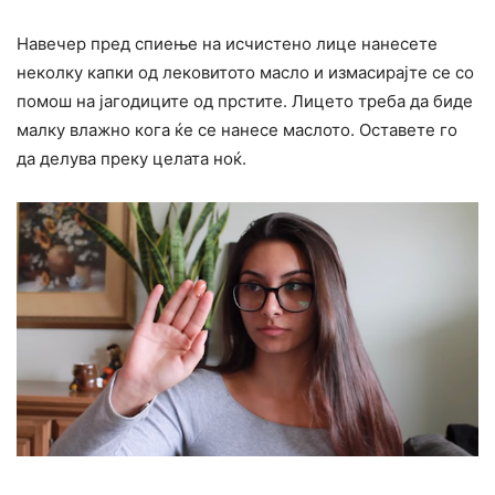
Навечер пред спиење на исчистено лице нанесете
неколку капки од лековитото масло и измасирајте се со
помош на јагодиците од прстите. Лицето треба да биде
малку влажно кога ќе се нанесе маслото. Оставете го
да делува преку целата ноќ.