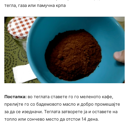
тегла, газа или памучна крпа
Постапка:
во теглата ставете го го меленото кафе,
прелијте го со бадемовото масло и добро промешајте
за да се изедначи. Теглата затворете ја и оставете на
топло или сончево место да отстои 14 дена.