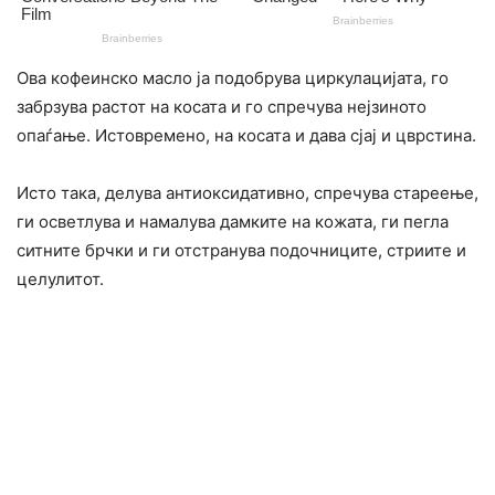
Ова кофеинско масло ја подобрува циркулацијата, го
забрзува растот на косата и го спречува нејзиното
опаѓање. Истовремено, на косата и дава сјај и цврстина.
Исто така, делува антиоксидативно, спречува стареење,
ги осветлува и намалува дамките на кожата, ги пегла
ситните брчки и ги отстранува подочниците, стриите и
целулитот.