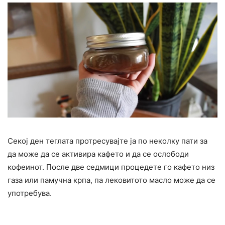
Секој ден теглата протресувајте ја по неколку пати за
да може да се активира кафето и да се ослободи
кофеинот. После две седмици процедете го кафето низ
газа или памучна крпа, па лековитото масло може да се
употребува.