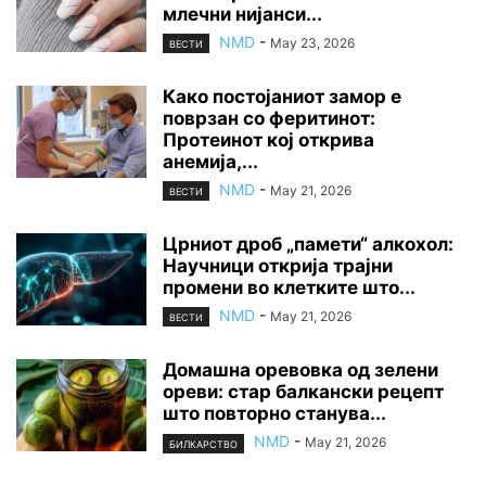
млечни нијанси...
NMD
-
May 23, 2026
ВЕСТИ
Како постојаниот замор е
поврзан со феритинот:
Протеинот кој открива
анемија,...
NMD
-
May 21, 2026
ВЕСТИ
Црниот дроб „памети“ алкохол:
Научници открија трајни
промени во клетките што...
NMD
-
May 21, 2026
ВЕСТИ
Домашна оревовка од зелени
ореви: стар балкански рецепт
што повторно станува...
NMD
-
May 21, 2026
БИЛКАРСТВО