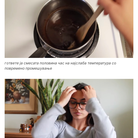
гответе ја смесата половина час на најслаба температура со
повремено промешување