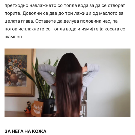
претходно навлажнето со топла вода за да се отворат
порите. Доволни се две до три лажици од маслото за
целата глава. Оставете да делува половина час, па
потоа исплакнете со топла вода и измијте ја косата со
шампон.
ЗА НЕГА НА КОЖА