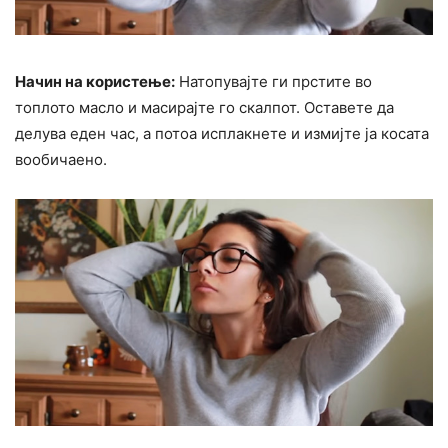
Начин на користење:
Натопувајте ги прстите во
топлото масло и масирајте го скалпот. Оставете да
делува еден час, а потоа исплакнете и измијте ја косата
вообичаено.