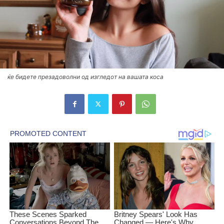
ќе бидете презадоволни од изгледот на вашата коса