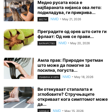
Медно русата коса е
најбараната нијанса ова лето:
подмладува, ги прикрива...
NMD
-
May 21, 2026
ВЕСТИ
Преградите од орев што сите ги
фрлаат: Од нив се прави...
NMD
-
May 20, 2026
БИЛКАРСТВО
Амла прав: Природен третман
што може да помогне за
посилна, погуста...
NMD
-
May 18, 2026
УБАВИНА И НЕГА
Ви отекуваат стапалата и
зглобовите? Стручњаците
откриваат кога симптомот може
да...
NMD
-
May 15, 2026
ЗДРАВЈЕ