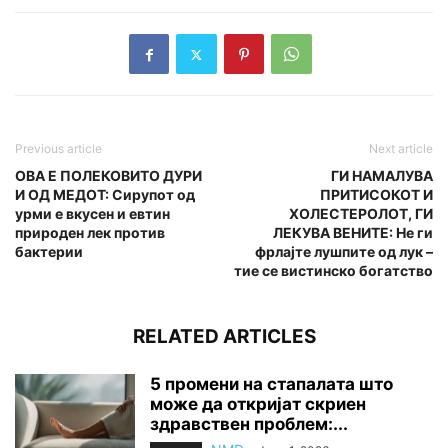
Previous article
Next article
ОВА Е ПОЛЕКОВИТО ДУРИ
ГИ НАМАЛУВА
И ОД МЕДОТ: Сирупот од
ПРИТИСОКОТ И
урми е вкусен и евтин
ХОЛЕСТЕРОЛОТ, ГИ
природен лек против
ЛЕКУВА ВЕНИТЕ: Не ги
бактерии
фрлајте лушпите од лук –
тие се вистинско богатство
RELATED ARTICLES
5 промени на стапалата што
може да откријат скриен
здравствен проблем:...