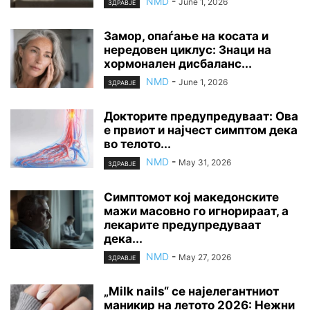
NMD
-
June 1, 2026
ЗДРАВЈЕ
Замор, опаѓање на косата и
нередовен циклус: Знаци на
хормонален дисбаланс...
NMD
-
June 1, 2026
ЗДРАВЈЕ
Докторите предупредуваат: Ова
е првиот и најчест симптом дека
во телото...
NMD
-
May 31, 2026
ЗДРАВЈЕ
Симптомот кој македонските
мажи масовно го игнорираат, а
лекарите предупредуваат
дека...
NMD
-
May 27, 2026
ЗДРАВЈЕ
„Milk nails“ се најелегантниот
маникир на летото 2026: Нежни