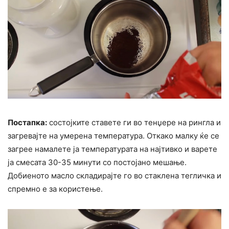
Постапка:
состојките ставете ги во тенџере на рингла и
загревајте на умерена температура. Откако малку ќе се
загрее намалете ја температурата на најтивко и варете
ја смесата 30-35 минути со постојано мешање.
Добиеното масло складирајте го во стаклена тегличка и
спремно е за користење.