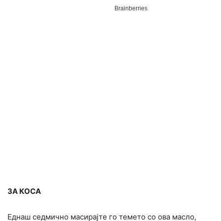
ЗА КОСА
Еднаш седмично масирајте го темето со ова масло,