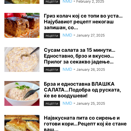
NMD
-
February 2, 2025
РЕЦЕПТИ
Гриз колач кој се топи во уста…
Најубавиот рецепт некогаш
запишан, со...
NMD
-
January 27, 2025
РЕЦЕПТИ
Сусам салата за 15 минути…
Едноставно, брзо и вкусно…
Прилог за секакво јадење…
NMD
-
January 26, 2025
РЕЦЕПТИ
Брза и едноставна ВЛАШКА
САЛАТА…Подобра од руската,
ќе ве воодушеви!
NMD
-
January 25, 2025
РЕЦЕПТИ
Највкусната пита со сирење и
готови кори…Рецепт кој ќе стане
ваш...