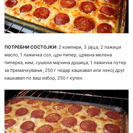
ПОТРЕБНИ СОСТОЈКИ:
2 компири, 3 јајца, 2 лажици
масло, 1 лажичка сол, црн пипер, црвена мелена
пиперка, ким, сушена мајчина душица, 1 лажичка путер
за премачкување, 250 г чедар кашкавал или некој друг
кашкавал по ваш избор, 250 г кулен.