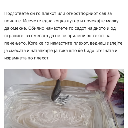
Подгответе си го плехот или огноотпорниот сад за
печење. Исечете една коцка путер и почекајте малку
да омекне. Обилно намастете го садот на дното и од
страните, за смесата да не се прилепи во текот на
печењето. Кога ќе го намастите плехот, веднаш излејте
ја смесата и натапкајте ја така што ќе биде стегната и
израмнета по плехот.