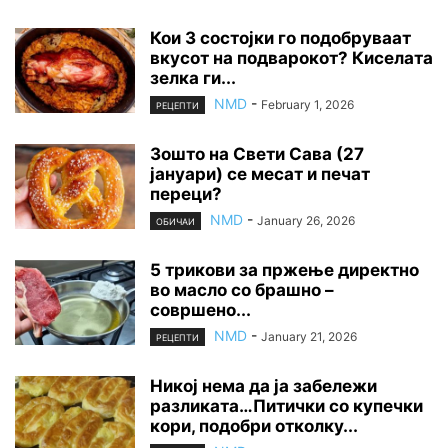
Кои 3 состојки го подобруваат
вкусот на подварокот? Киселата
зелка ги...
NMD
-
February 1, 2026
РЕЦЕПТИ
Зошто на Свети Сава (27
јануари) се месат и печат
переци?
NMD
-
January 26, 2026
ОБИЧАИ
5 трикови за пржење директно
во масло со брашно –
совршено...
NMD
-
January 21, 2026
РЕЦЕПТИ
Никој нема да ја забележи
разликата…Питички со купечки
кори, подобри отколку...