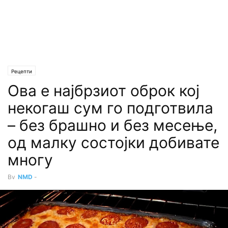
Рецепти
Ова е најбрзиот оброк кој
некогаш сум го подготвила
– без брашно и без месење,
од малку состојки добивате
многу
By
NMD
-