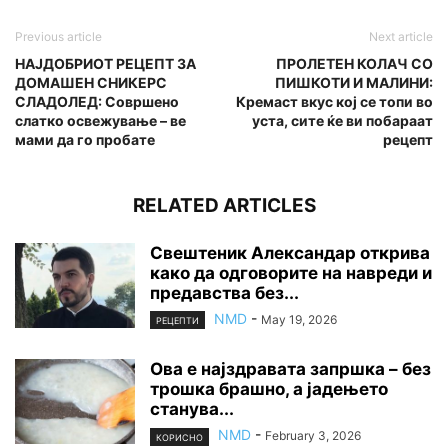
Previous article
Next article
НАЈДОБРИОТ РЕЦЕПТ ЗА
ПРОЛЕТЕН КОЛАЧ СО
ДОМАШЕН СНИКЕРС
ПИШКОТИ И МАЛИНИ:
СЛАДОЛЕД: Совршено
Кремаст вкус кој се топи во
слатко освежување – ве
уста, сите ќе ви побараат
мами да го пробате
рецепт
RELATED ARTICLES
Свештеник Александар открива
како да одговорите на навреди и
предавства без...
NMD
-
May 19, 2026
РЕЦЕПТИ
Ова е најздравата запршка – без
трошка брашно, а јадењето
станува...
NMD
-
February 3, 2026
КОРИСНО