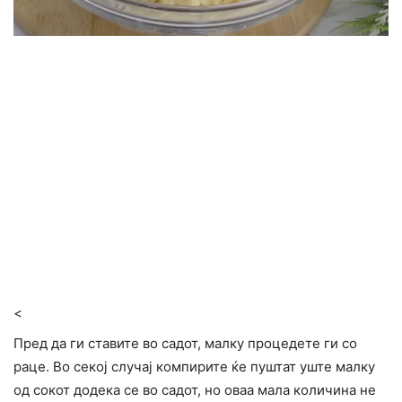
<
Пред да ги ставите во садот, малку процедете ги со
раце. Во секој случај компирите ќе пуштат уште малку
од сокот додека се во садот, но оваа мала количина не