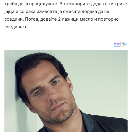
треба да ја процедувате. Во компирите додајте ги трите
јајца и со рака измесете ја смесата додека да се
соедини. Потоа, додајте 2 лажици масло и повторно
соединете.