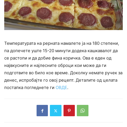
Температурата на рерната намалете ја на 180 степени,
па допечете уште 15-20 минути додека кашкавалот да
се растопи и да добие фина коричка. Ова е еден од
највкусните и најлесните оброци кои може да ги
подготвите во било кое време. Доколку немате ручек за
денес, испробајте го овој рецепт. Деталите од целата
постапка погледнете ги
ОВДЕ
.