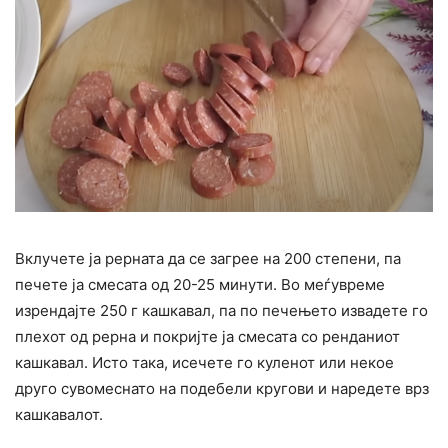
Вклучете ја рерната да се загрее на 200 степени, па
печете ја смесата од 20-25 минути. Во меѓувреме
изрендајте 250 г кашкавал, па по печењето извадете го
плехот од рерна и покријте ја смесата со ренданиот
кашкавал. Исто така, исечете го куленот или некое
друго сувомеснато на подебели кругови и наредете врз
кашкавалот.