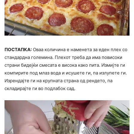
ПОСТАПКА:
Оваа количина е наменета за еден плех со
стандардна големина. Плехот треба да има повисоки
страни бидејќи смесата е висока како пита. Измијте ги
компирите под млаз вода и исушете ги, па излупете ги.
Изрендајте ги на крупната страна од рендето, па
складирајте ги во подлабок сад.