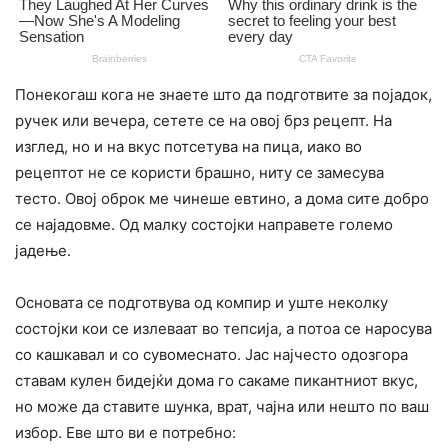
Понекогаш кога не знаете што да подготвите за појадок,
ручек или вечера, сетете се на овој брз рецепт. На
изглед, но и на вкус потсетува на пица, иако во
рецептот не се користи брашно, ниту се замесува
тесто. Овој оброк ме чинеше евтино, а дома сите добро
се најадовме. Од малку состојки направете големо
јадење.
Основата се подготвува од компир и уште неколку
состојки кои се излеваат во тепсија, а потоа се наросува
со кашкавал и со сувомеснато. Јас најчесто одозгора
ставам кулен бидејќи дома го сакаме пикантниот вкус,
но може да ставите шунка, врат, чајна или нешто по ваш
избор. Еве што ви е потребно: