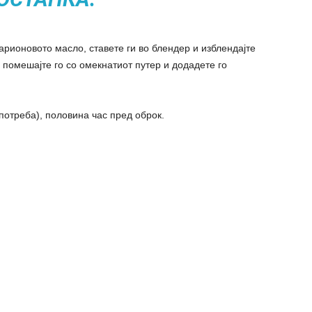
тарионовото масло, ставете ги во блендер и изблендајте
 помешајте го со омекнатиот путер и додадете го
потреба), половина час пред оброк.