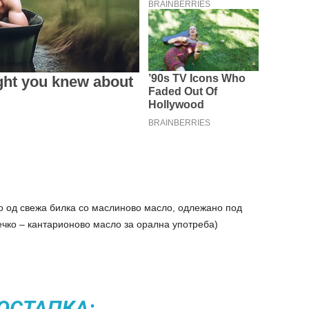
о од свежа билка со маслиново масло, одлежано под
печко – кантарионово масло за орална употреба)
ОСТАПКА: