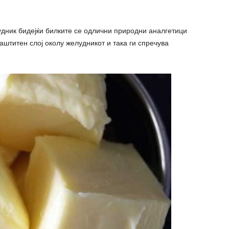
удник бидејќи билките се одлични природни аналгетици
аштитен слој околу желудникот и така ги спречува