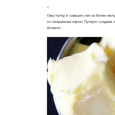
<
Овој путер е совршен лек за болен жел
со смирувачки ефект. Путерот создава з
болките.