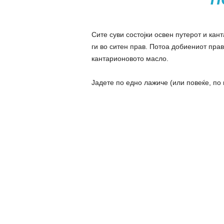
Сите суви состојки освен путерот и кан
ги во ситен прав. Потоа добиениот прав
кантарионовото масло.
Јадете по едно лажиче (или повеќе, по 