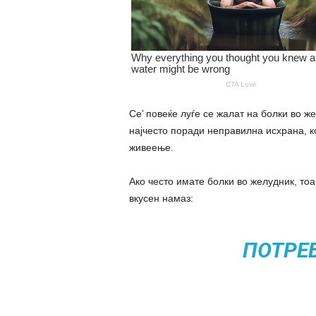
Се’ повеќе луѓе се жалат на болки во 
најчесто поради неправилна исхрана, к
живеење.
Ако често имате болки во желудник, то
вкусен намаз:
ПОТРЕ