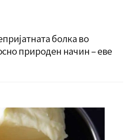
епријатната болка во
осно природен начин – еве