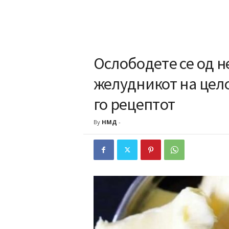
Ослободете се од н
желудникот на цел
го рецептот
By
НМД
-