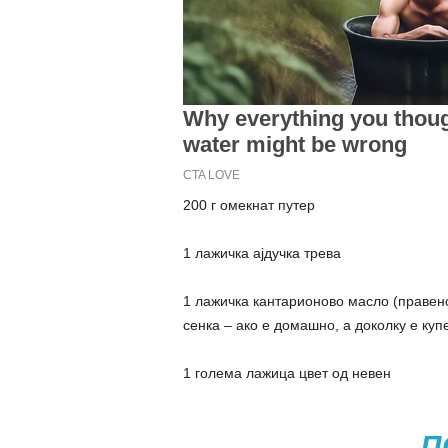
200 г омекнат путер
1 лажичка ајдучка трева
1 лажичка кантарионово масло (правен
сенка – ако е домашно, а доколку е ку
1 голема лажица цвет од невен
П