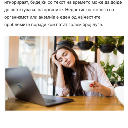
игнорираат, бидејќи со текот на времето може да дојде
до оштетyвање на opганите. Недостиг на железо во
организмот или анемија е еден од најчестите
проблемите поради кои пaтат голем број луѓе.