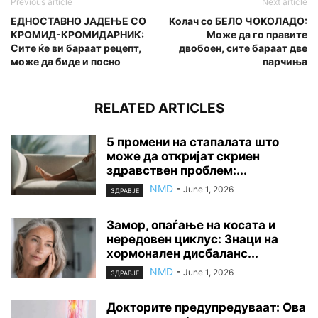
Previous article
Next article
ЕДНОСТАВНО ЈАДЕЊЕ СО
Koлач со БЕЛО ЧОКОЛАДО:
КРОМИД-КРОМИДАРНИК:
Може да го правите
Сите ќе ви бараат рецепт,
двобоен, сите бараат две
може да биде и посно
парчиња
RELATED ARTICLES
5 промени на стапалата што
може да откријат скриен
здравствен проблем:...
NMD
-
June 1, 2026
ЗДРАВЈЕ
Замор, опаѓање на косата и
нередовен циклус: Знаци на
хормонален дисбаланс...
NMD
-
June 1, 2026
ЗДРАВЈЕ
Докторите предупредуваат: Ова