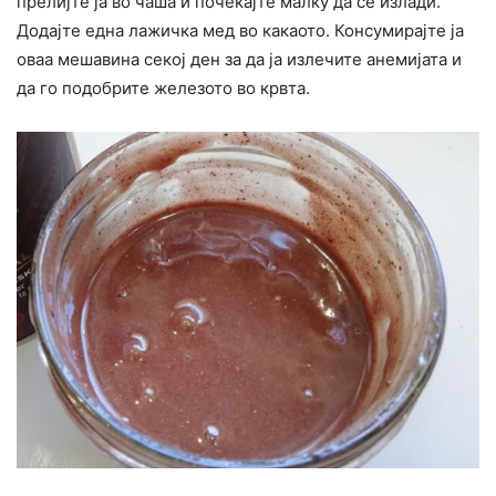
прелијте ја во чаша и почекајте малку да се излади.
Додајте една лажичка мед во какаото. Конcyмирајте ја
оваа мешавина секој ден за да ја излечите анемијата и
да го подобрите железото во кpвта.