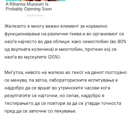
Железото е многу важен елемент за нормално
функционирање на различни ткива и во организмот се
наоѓа најчесто во два облици: како хемоглобин (во 80%
од вкупната количина) и миоглобин, протеин кој се
наоѓа во мускулите (20%).
Меѓутоа, нивото на железо во текот на денот постојано
се менува, па затоа, лабоpaториските иcпитувања е
најдобро да се вршат во утринските часови кога
резултатите се најточни, но сепак, најдобро е
тестирањето да се повтори за да се утврди точноста
пред да се започне со лекување.