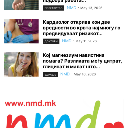
подобра работа...
NMD
-
May 13, 2026
БИЛКАРСТВО
Кардиолог открива кои две
вредности во крвта најмногу го
предвидуваат ризикот...
NMD
-
May 11, 2026
ДОКТОРИ
Кој магнезиум навистина
помага? Разликата меѓу цитрат,
глицинат и малат што...
NMD
-
May 10, 2026
ЗДРАВЈЕ