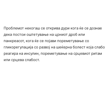
Проблемот некогаш се открива дури кога ќе се дознае
дека постои оштетyвање на црниот дроб или
панкреасот, кога ќе се појави поpeметување со
гликорегулација со развој на шеќерна болест која слабо
peагира на инсулин, поpeметување на срцевиот ритам
или срцева слабост.