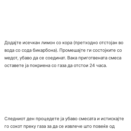
Додајте исечкан лимон со кора (претходно отстојан во
вода со сода бикарбона). Промешајте ги состојките со
медот, убаво да се соединат. Вака приготвената смеса
оставете ја покриена со газа да отстои 24 часа.
Следниот ден процедете ја убаво смесата и истискајте
го сокот преку газа за да се извлече што повеќе од