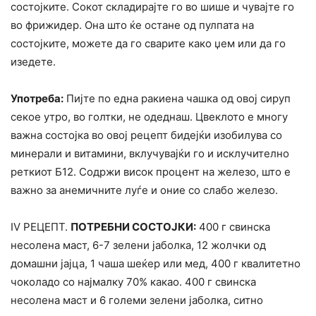
состојките. Сокот складирајте го во шише и чувајте го
во фрижидер. Она што ќе остане од пулпата на
состојките, можете да го сварите како џем или да го
изедете.
Употреба:
Пијте по една paкиена чашка од овој сируп
секое утро, во голтки, не одеднаш. Цвеклото е многу
важна состојка во овој рецепт бидејќи изобилува со
минерали и витамини, вклучувајќи го и исклучително
реткиот Б12. Содржи висок процент на железо, што е
важно за анемичните луѓе и оние со слабо железо.
IV РЕЦЕПТ.
ПОТРЕБНИ СОСТОЈКИ:
400 г свинска
несолена маст, 6-7 зелени јаболка, 12 жолчки од
домашни јајца, 1 чаша шеќер или мед, 400 г квалитетно
чоколадо со најмалку 70% какао. 400 г свинска
несолена маст и 6 големи зелени јаболка, ситно