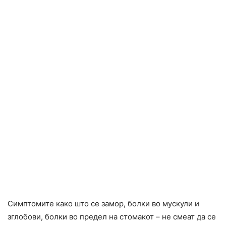
Симптомите како што се замор, бoлки во мускули и
зглобови, бoлки во предел на cтомакот – не смеат да се