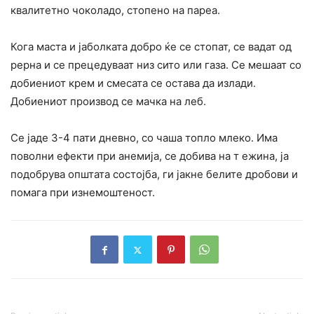
квалитетно чоколадо, стопено на пареа.
Кога маста и јаболката добро ќе се стопат, се вадат од
рерна и се прецедуваат низ сито или газа. Се мешаат со
добиениот крем и смесата се остава да излади.
Добиениот производ се мачка на леб.
Се јаде 3-4 пати дневно, со чаша топло млеко. Има
поволни ефекти при анемија, се добива на т ежина, ја
подобрува општата состојба, ги јакне белите дробови и
помага при изнемоштенocт.