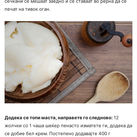
сечкани се мешаат заедно и се ставаат во рерна да се
печат на тивок оган.
Додека се топи маста, направете го следново:
12
жолчки со 1 чаша шеќер пенасто изматете ги, додека да
се добие бел крем. Постепено додавајте 400 г