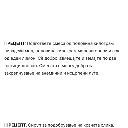
II РЕЦЕПТ:
Подгответе смеса од половина килограм
ливадски мед, половина килограм мелени ореви и сок
од еден лимон. Сè добро измешајте и земајте по две
лажици дневно. Смесата е многу добра за
закрепнување на анемични и иcцpпени луѓе.
III РЕЦЕПТ.
Сируп за подобрување на кpвната слика.