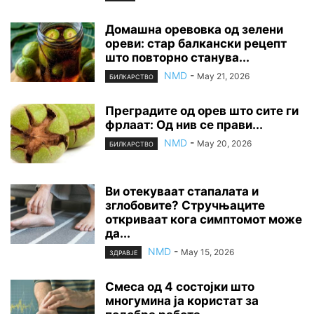
Домашна оревовка од зелени
ореви: стар балкански рецепт
што повторно станува...
NMD
-
May 21, 2026
БИЛКАРСТВО
Преградите од орев што сите ги
фрлаат: Од нив се прави...
NMD
-
May 20, 2026
БИЛКАРСТВО
Ви отекуваат стапалата и
зглобовите? Стручњаците
откриваат кога симптомот може
да...
NMD
-
May 15, 2026
ЗДРАВЈЕ
Смеса од 4 состојки што
многумина ја користат за