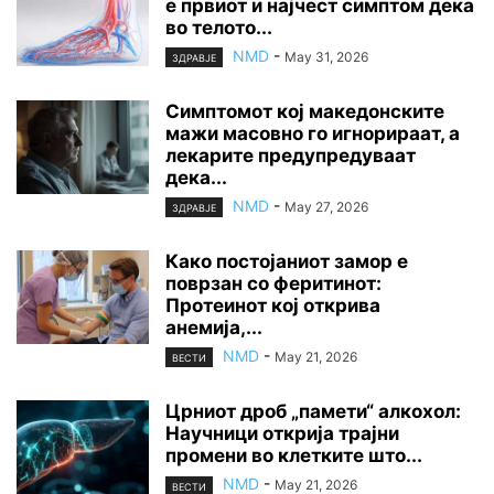
е првиот и најчест симптом дека
во телото...
NMD
-
May 31, 2026
ЗДРАВЈЕ
Симптомот кој македонските
мажи масовно го игнорираат, а
лекарите предупредуваат
дека...
NMD
-
May 27, 2026
ЗДРАВЈЕ
Како постојаниот замор е
поврзан со феритинот:
Протеинот кој открива
анемија,...
NMD
-
May 21, 2026
ВЕСТИ
Црниот дроб „памети“ алкохол:
Научници открија трајни
промени во клетките што...
NMD
-
May 21, 2026
ВЕСТИ