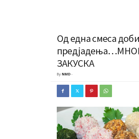
Од една смеса доби
предјадења…МНОГ
ЗАКУСКА
By
NMD
-