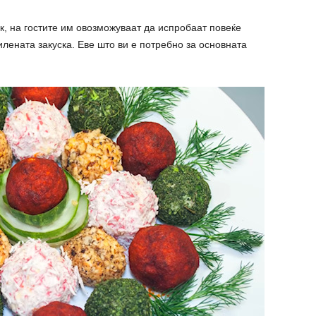
к, на гостите им овозможуваат да испробаат повеќе
илената закуска. Еве што ви е потребно за основната