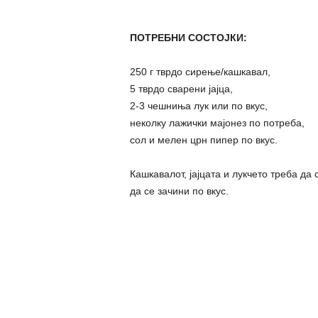
ПОТРЕБНИ СОСТОЈКИ:
250 г тврдо сирење/кашкавал,
5 тврдо сварени јајца,
2-3 чешниња лук или по вкус,
неколку лажички мајонез по потреба,
сол и мелен црн пипер по вкус.
Кашкавалот, јајцата и лукчето треба да 
да се зачини по вкус.