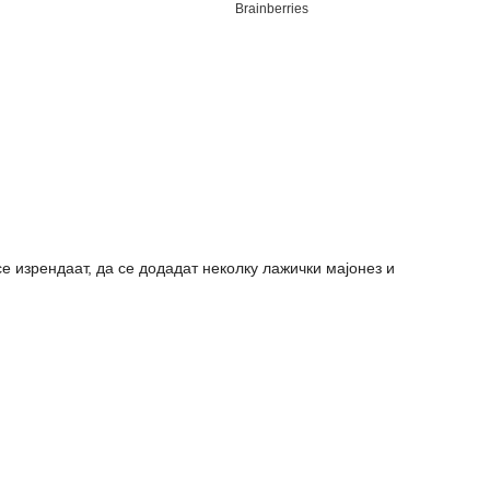
се изрендаат, да се додадат неколку лажички мајонез и