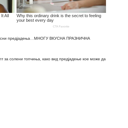
 вкусни предјадења…МНОГУ ВКУСНА ПРАЗНИЧНА
т за солени топчиња, како вид предјадење кое може да