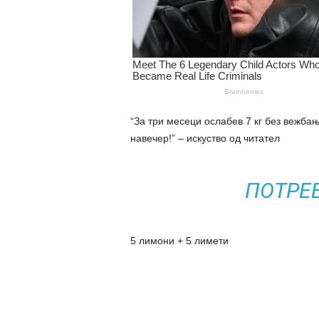
“За три месеци ослабев 7 кг без вежбањ
навечер!” – искуство од читател
ПОТРЕ
5 лимони + 5 лимети