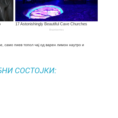
е, само пиев топол чај од варен лимон наутро и
БНИ СОСТОЈКИ: