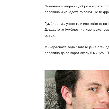
Лимоните измијте ги добро а кората про
половина и исцедете го сокот. Не ги фр
Ѓумбирот излупете го и исечкајте го на 
Додадете го ѓумбирот и лимоновиот сок
смеса.
Минералната вода ставете ја на оган да
половина да се варат околу 5 минути. 