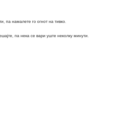
и, па намалете го огнот на тивко.
шајте, па нека се вари уште неколку минути.