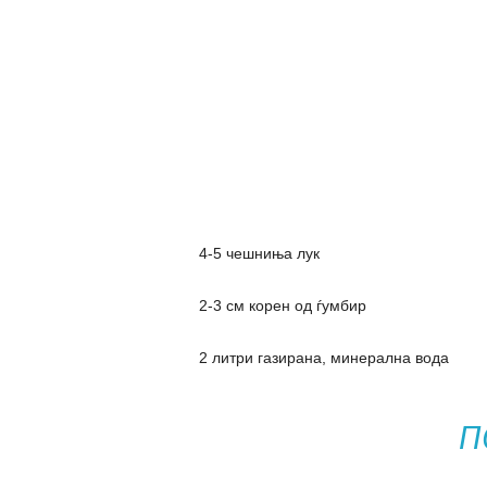
4-5 чешниња лук
2-3 см корен од ѓумбир
2 литри газирана, минерална вода
П