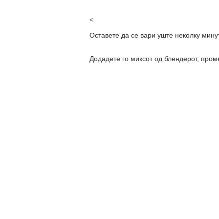
<
Оставете да се вари уште неколку минут
Додадете го миксот од блендерот, проме