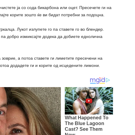
чистете ја со сода бикарбона или оцет. Пресечете ги на
лајте корите зошто ќе ви бидат потребни за подоцна.
тркалца. Лукот излупете го па ставете го во блендер.
 па добро измиксајте додека да добиете еднолична
 зоврие, а потоа ставете ги лиметите пресечени на
Потоа додадете ги и корите од исцедените лимони.