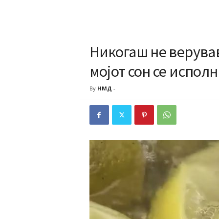
Никогаш не верував
мојот сон се исполн
By
НМД
-