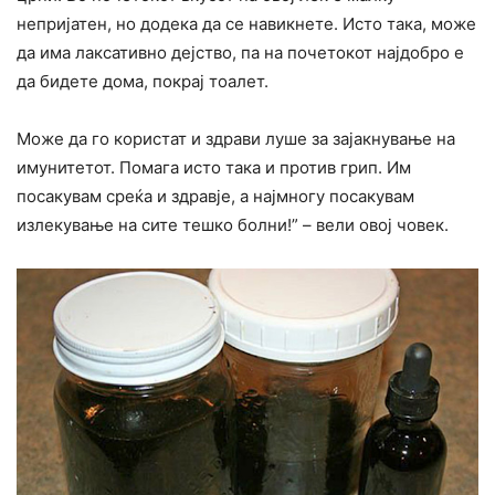
непријатен, но додека да се навикнете. Исто така, може
да има лаксативно дејство, па на почетокот најдобро е
да бидете дома, покрај тоалет.
Може да го користат и здрави луше за зајакнување на
имунитетот. Помага исто така и против грип. Им
посакувам среќа и здравје, а најмногу посакувам
излекување на сите тешко болни!” – вели овој човек.