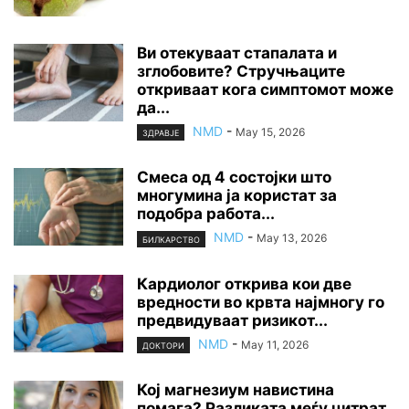
Ви отекуваат стапалата и
зглобовите? Стручњаците
откриваат кога симптомот може
да...
NMD
-
May 15, 2026
ЗДРАВЈЕ
Смеса од 4 состојки што
многумина ја користат за
подобра работа...
NMD
-
May 13, 2026
БИЛКАРСТВО
Кардиолог открива кои две
вредности во крвта најмногу го
предвидуваат ризикот...
NMD
-
May 11, 2026
ДОКТОРИ
Кој магнезиум навистина
помага? Разликата меѓу цитрат,