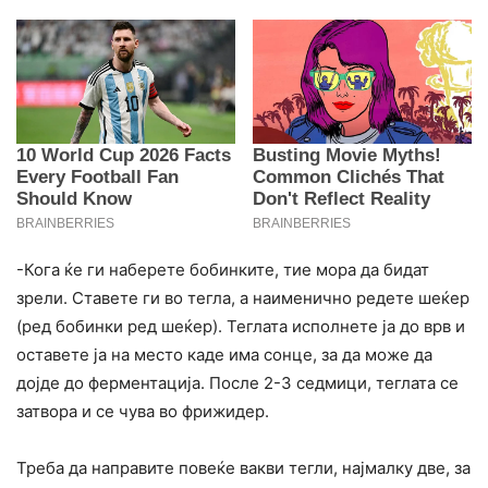
-Кога ќе ги наберете бобинките, тие мора да бидат
зрели. Ставете ги во тегла, а наименично редете шеќер
(ред бобинки ред шеќер). Теглата исполнете ја до врв и
оставете ја на место каде има сонце, за да може да
дојде до ферментација. После 2-3 седмици, теглата се
затвора и се чува во фрижидер.
Треба да направите повеќе вакви тегли, најмалку две, за