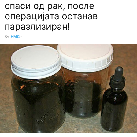
спаси од рак, после
операцијата останав
паразлизиран!
By
НМД
-