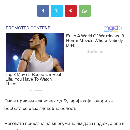
Ова е приказна за човек од Бугарија која говори за
борбата со оваа злокобна болест.
Неговата приказна на многумина им дава надеж, а еве и