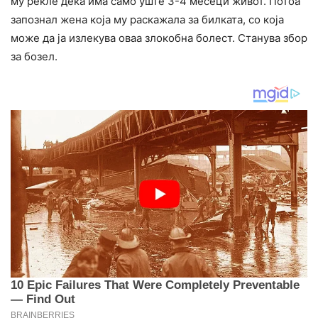
му рекле дека има само уште 3-4 месеци живот. Потоа
запознал жена која му раскажала за билката, со која
може да ја излекува оваа злокобна болест. Станува збор
за бозел.