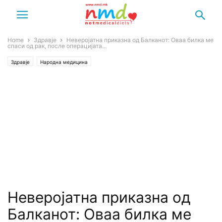
Home
Здравје
Неверојатна приказна од Балканот: Оваа билка ме
спаси од рак, после операцијата...
Здравје
Народна медицина
Неверојатна приказна од
Балканот: Оваа билка ме