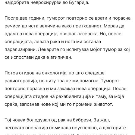
најдобрите неврохирурзи во Бугарија.
После две години, туморот повторно се врати и порасна
речиси до иста величина како претходниот. Морав да
одам на нова операција, овојпат ласерска. Но, после
операцијата, левата рака и нога ми останаа
парализирани. Лекарите го испитуваа мојот тумор за кој
се испостави дека е атипичен.
Потоа отидов на онкологија, по што следеше
радиотерапија, но ниту тоа не ми помогна. Туморот
повторно порасна и ми закажаа нова операција. После
операцијата отидов на рехабилитација и таму, за моја
среќа, запознав чове кој ми го промени животот.
Тој човек боледувал од рак на бубрези. За жал,
неговата операција поминала неуспешно, а докторите