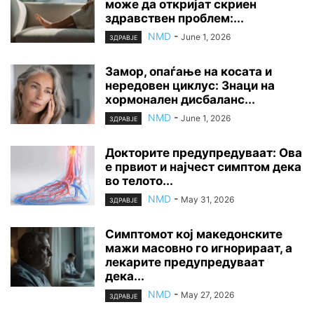
може да откријат скриен
здравствен проблем:...
NMD
-
June 1, 2026
ЗДРАВЈЕ
Замор, опаѓање на косата и
нередовен циклус: Знаци на
хормонален дисбаланс...
NMD
-
June 1, 2026
ЗДРАВЈЕ
Докторите предупредуваат: Ова
е првиот и најчест симптом дека
во телото...
NMD
-
May 31, 2026
ЗДРАВЈЕ
Симптомот кој македонските
мажи масовно го игнорираат, а
лекарите предупредуваат
дека...
NMD
-
May 27, 2026
ЗДРАВЈЕ