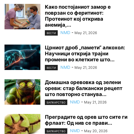
Како постојаниот замор е
поврзан со феритинот:
Протеинот кој открива
анемија,...
NMD
-
May 21, 2026
ВЕСТИ
Црниот дроб „памети“ алкохол:
Научници открија трајни
промени во клетките што...
NMD
-
May 21, 2026
ВЕСТИ
Домашна оревовка од зелени
ореви: стар балкански рецепт
што повторно станува...
NMD
-
May 21, 2026
БИЛКАРСТВО
Преградите од орев што сите ги
фрлаат: Од нив се прави...
NMD
-
May 20, 2026
БИЛКАРСТВО