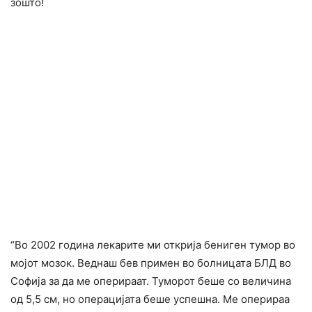
зошто!
“Во 2002 година лекарите ми открија бениген тумор во
мојот мозок. Веднаш бев примен во болницата БЛД во
Софија за да ме оперираат. Туморот беше со величина
од 5,5 см, но операцијата беше успешна. Ме оперираа