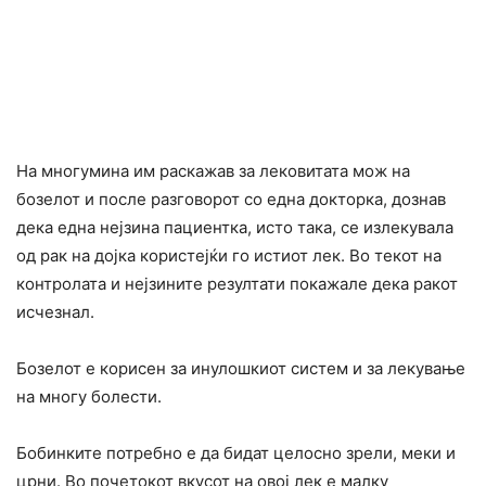
На многумина им раскажав за лековитата мож на
бозелот и после разговорот со една докторка, дознав
дека една нејзина пациентка, исто така, се излекувала
од рак на дојка користејќи го истиот лек. Во текот на
контролата и нејзините резултати покажале дека ракот
исчезнал.
Бозелот е корисен за инулошкиот систем и за лекување
на многу болести.
Бобинките потребно е да бидат целосно зрели, меки и
црни. Во почетокот вкусот на овој лек е малку