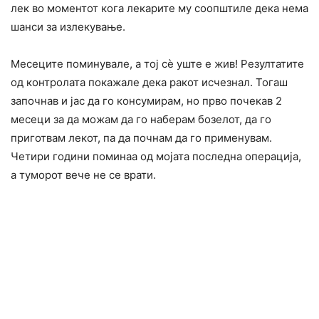
лек во моментот кога лекарите му соопштиле дека нема
шанси за излекување.
Месеците поминувале, а тој сè уште е жив! Резултатите
од контролата покажале дека ракот исчезнал. Тогаш
започнав и јас да го консумирам, но прво почекав 2
месеци за да можам да го наберам бозелот, да го
приготвам лекот, па да почнам да го применувам.
Четири години поминаа од мојата последна операција,
а туморот вече не се врати.