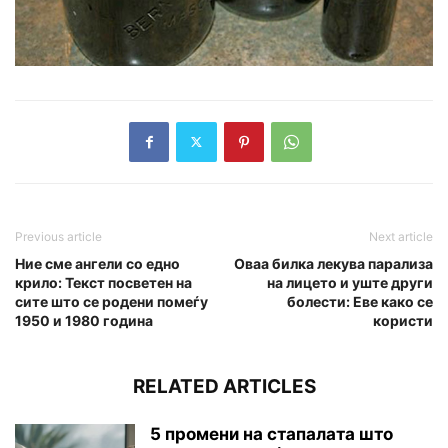
Previous article
Next article
Ние сме ангели со едно
Оваа билка лекува парализа
крило: Текст посветен на
на лицето и уште други
сите што се родени помеѓу
болести: Еве како се
1950 и 1980 година
користи
RELATED ARTICLES
5 промени на стапалата што