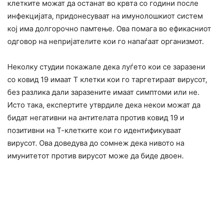
клетките можат да останат во крвта со години после
инфекцијата, придонесуваат на имунолошкиот систем
кој има долгорочно памтење. Ова помага во ефикасниот
одговор на непријателите кои го напаѓаат организмот.
Неколку студии покажале дека луѓето кои се заразени
со ковид 19 имаат Т клетки кои го таргетираат вирусот,
без разлика дали заразените имаат симптоми или не.
Исто така, експертите утврдиле дека некои можат да
бидат негативни на антителата против ковид 19 и
позитивни на Т-клетките кои го идентификуваат
вирусот. Ова доведува до сомнеж дека нивото на
имунитетот против вирусот може да биде двоен.