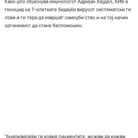
Како што објаснува имунологот Адријан Хејдел, ХИВ е
геноцид на Т-клетките бидејќи вирусот систематски ги
лови и ги тера да извршат самоуби ство и на тој начин
организмот да стане беспомошен.
“Анализирајќи ги ковид пациентите, можам да кажам