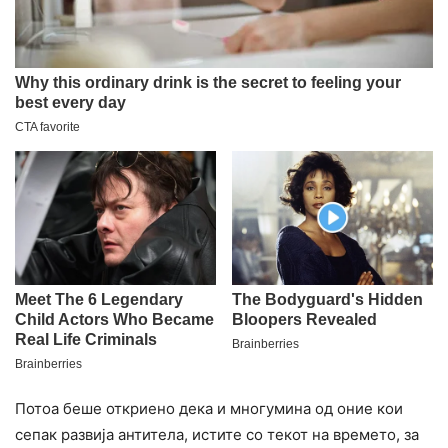
Потоа беше откриено дека и многумина од оние кои
сепак развија антитела, истите со текот на времето, за