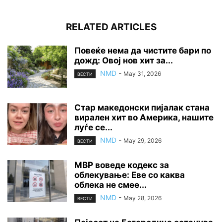
RELATED ARTICLES
Повеќе нема да чистите бари по
дожд: Овој нов хит за...
NMD
-
May 31, 2026
ВЕСТИ
Стар македонски пијалак стана
вирален хит во Америка, нашите
луѓе се...
NMD
-
May 29, 2026
ВЕСТИ
МВР воведе кодекс за
облекување: Еве со каква
облека не смее...
NMD
-
May 28, 2026
ВЕСТИ