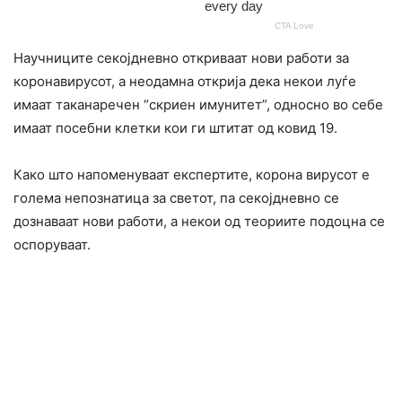
Научниците секојдневно откриваат нови работи за
коронавирусот, а неодамна открија дека некои луѓе
имаат таканаречен “скриен имунитет”, односно во себе
имаат посебни клетки кои ги штитат од ковид 19.
Како што напоменуваат експертите, корона вирусот е
голема непознатица за светот, па секојдневно се
дознаваат нови работи, а некои од теориите подоцна се
оспоруваат.