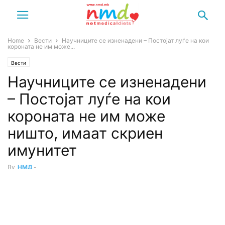
Home
Вести
Научниците се изненадени – Постојат луѓе на кои
короната не им може...
Вести
Научниците се изненадени
– Постојат луѓе на кои
короната не им може
ништо, имаат скриен
имунитет
By
НМД
-