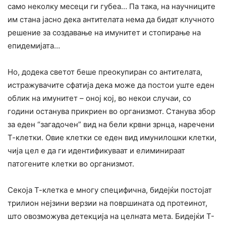
само неколку месеци ги губеа… Па така, на научниците
им стана јасно дека антителата нема да бидат клучното
решение за создавање на имунитет и стопирање на
епидемијата…
Но, додека светот беше преокупиран со антителата,
истражувачите сфатија дека може да постои уште еден
облик на имунитет – оној кој, во некои случаи, со
години останува прикриен во организмот. Станува збор
за еден “загадочен” вид на бели крвни зрнца, наречени
Т-клетки. Овие клетки се еден вид имунилошки клетки,
чија цел е да ги идентификуваат и елиминираат
патогените клетки во организмот.
Секоја Т-клетка е многу специфична, бидејќи постојат
трилион нејзини верзии на површината од протеинот,
што овозможува детекција на целната мета. Бидејќи Т-