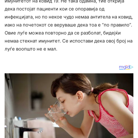
имунитетот на ковид 19. Не така одамна, тие открија
дека постојат пациенти кои се опоравија од
инфекцијата, но по некое чудо немаа антитела на ковид,
иако на почетокот се веруваше дека тоа е “по правило”.
Овие луѓе можеа повторно да се разболат, бидејќи
немаа стекнат имунитет. Се испостави дека овој број на
луѓе воопшто не е мал.