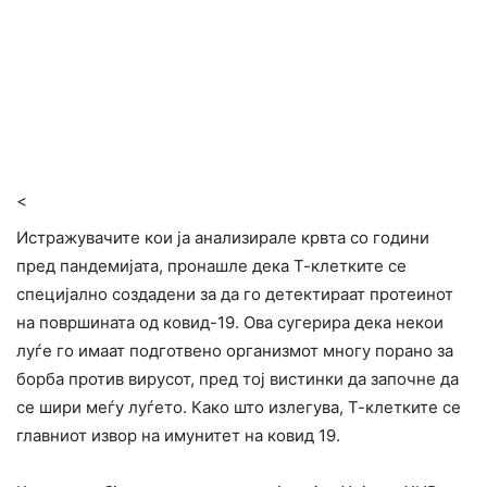
<
Истражувачите кои ја анализирале крвта со години
пред пандемијата, пронашле дека Т-клетките се
специјално создадени за да го детектираат протеинот
на површината од ковид-19. Ова сугерира дека некои
луѓе го имаат подготвено организмот многу порано за
борба против вирусот, пред тој вистинки да започне да
се шири меѓу луѓето. Како што излегува, Т-клетките се
главниот извор на имунитет на ковид 19.