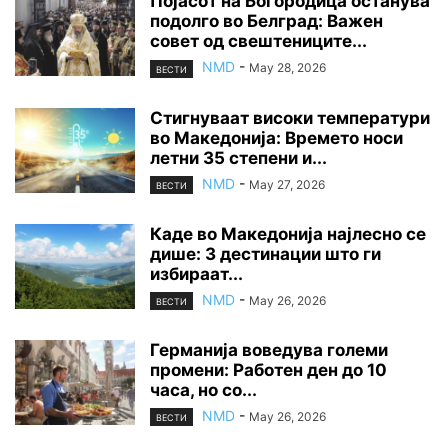
Појасот на Богородица останува
подолго во Белград: Важен
совет од свештениците...
NMD
-
May 28, 2026
ВЕСТИ
Стигнуваат високи температури
во Македонија: Времето носи
летни 35 степени и...
NMD
-
May 27, 2026
ВЕСТИ
Каде во Македонија најлесно се
дише: 3 дестинации што ги
избираат...
NMD
-
May 26, 2026
ВЕСТИ
Германија воведува големи
промени: Работен ден до 10
часа, но со...
NMD
-
May 26, 2026
ВЕСТИ