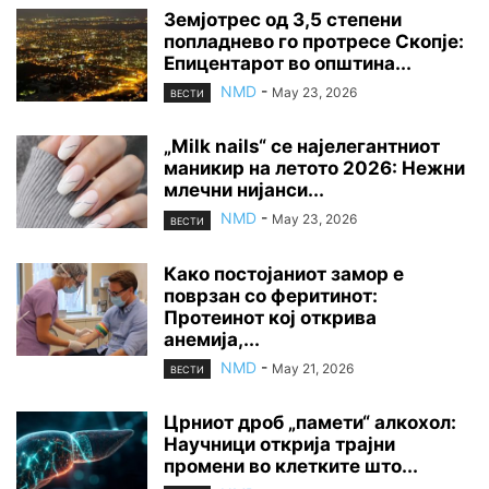
Земјотрес од 3,5 степени
попладнево го протресе Скопје:
Епицентарот во општина...
NMD
-
May 23, 2026
ВЕСТИ
„Milk nails“ се најелегантниот
маникир на летото 2026: Нежни
млечни нијанси...
NMD
-
May 23, 2026
ВЕСТИ
Како постојаниот замор е
поврзан со феритинот:
Протеинот кој открива
анемија,...
NMD
-
May 21, 2026
ВЕСТИ
Црниот дроб „памети“ алкохол:
Научници открија трајни
промени во клетките што...