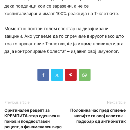
дека поединци кои се заразени, а не се
хоспитализирани имаат 100% реакција на Т-клетките.
Моментно постои голем спектар на дизајнирани
вакцини. Ако успееме да го спречиме вирусот како што
тоа го прават овие Т-клетки, ќе ја имаме привилегијата
да ја контролираме болеста” – изјавил овој имунолог.
Previous article
Next article
Оригинален рецепт за
Половина час пред спиење
КРЕМПИТА стар еден век и
испијте го овој напиток –
понов и поедноставен
подобар од антибиотик
рецепт, а феноменален вкус