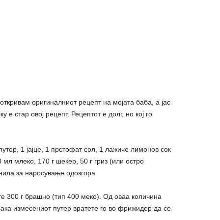
откривам оригиналниот рецепт на мојата баба, а јас
 е стар овој рецепт. Рецептот е долг, но кој го
путер, 1 јајце, 1 прстофат сол, 1 лажиче лимонов сок
0 мл млеко, 170 г шеќер, 50 г гриз (или остро
нила за наросување одозгора
е 300 г брашно (тип 400 меко). Од оваа количина
. Вака измесениот путер вратете го во фрижидер да се