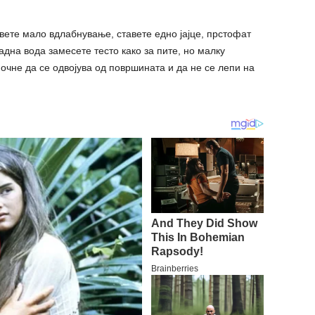
авете мало вдлабнување, ставете едно јајце, прстофат
адна вода замесете тесто како за пите, но малку
очне да се одвојува од површината и да не се лепи на