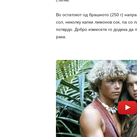
стегне.
Во остатокот од брашното (250 г) напр
сол, неколку капки лимонов сок, па со л
потврдо. Добро измесете го додека да п
рака.