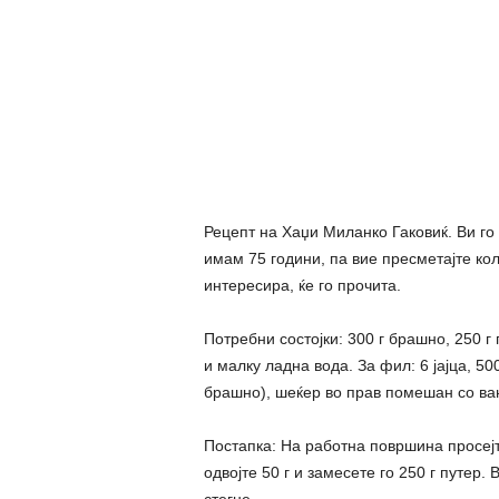
Рецепт на Хаџи Миланко Гаковиќ. Ви го 
имам 75 години, па вие пресметајте колку
интересира, ќе го прочита.
Потребни состојки: 300 г брашно, 250 г 
и малку ладна вода. За фил: 6 јајца, 50
брашно), шеќер во прав помешан со ва
Постапка: На работна површина просејт
одвојте 50 г и замесете го 250 г путер