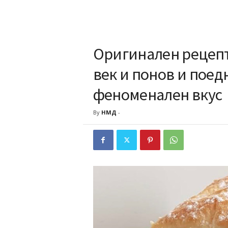
Оригинален рецепт
век и понов и поед
феноменален вкус
By
НМД
-