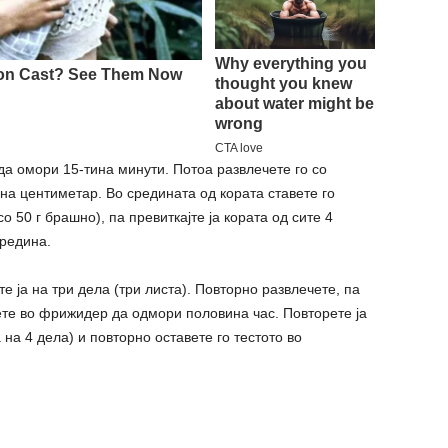
а омори 15-тина минути. Потоа развлечете го со
на центиметар. Во средината од кората ставете го
 50 г брашно), па превиткајте ја кората од сите 4
средина.
е ја на три дела (три листа). Повторно развлечете, па
вете во фрижидер да одмори половина час. Повторете ја
 на 4 дела) и повторно оставете го тестото во