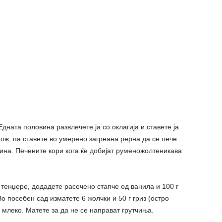
дната половина развлечете ја со оклагија и ставете ја
нож, па ставете во умерено загреана рерна да се пече.
вина. Печените кори кога ќе добијат руменожолтеникава
тенџере, додадете расечено стапче од ванила и 100 г
Во посебен сад изматете 6 жолчки и 50 г гриз (остро
 млеко. Матете за да не се направат грутчиња.