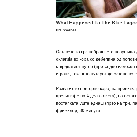
Оставете го врз набрашнета површина д
оклагија во кора со дебелина од полови
стврднатиот путер (претходно измесен со
страни, така што путерот да остане во 
Развлечете повторно кора, па превиткајт
превиткајте на 4 дела (листа), па оста
постапката уште еднаш (прво на три, па
фрижидер, 30 минути.