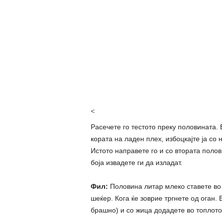
<
Расечете го тестото преку половината. Е
кората на ладен плех, избоцкајте ја со 
Истото направете го и со втората поло
боја извадете ги да изладат.
Фил:
Половина литар млеко ставете во 
шеќер. Кога ќе зоврие тргнете од оган. 
брашно) и со жица додадете во топлото