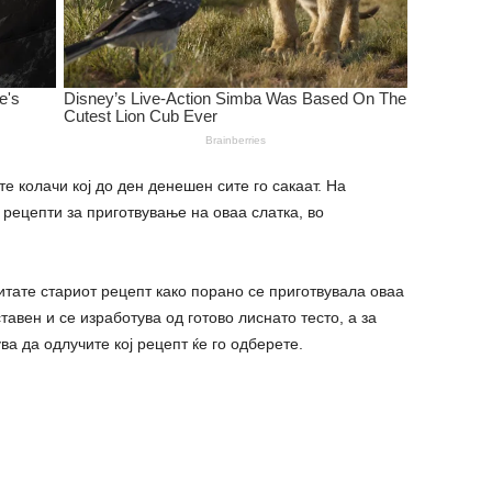
е колачи кој до ден денешен сите го сакаат. На
 рецепти за приготвување на оваа слатка, во
итате стариот рецепт како порано се приготвувала оваа
ставен и се изработува од готово лиснато тесто, а за
ва да одлучите кој рецепт ќе го одберете.