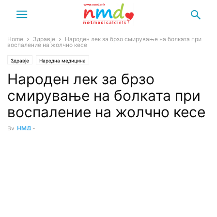
Home
Здравје
Народен лек за брзо смирување на болката при
воспаление на жолчно кесе
Здравје
Народна медицина
Народен лек за брзо
смирување на болката при
воспаление на жолчно кесе
By
НМД
-