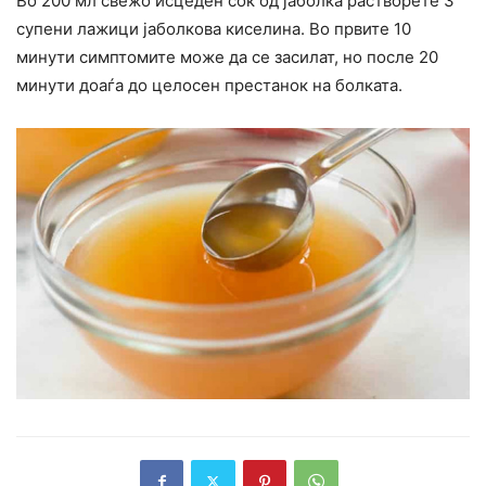
Во 200 мл свежо исцеден сок од јаболка растворете 3
супени лажици јаболкова киселина. Во првите 10
минути симптомите може да се засилат, но после 20
минути доаѓа до целосен престанок на болката.