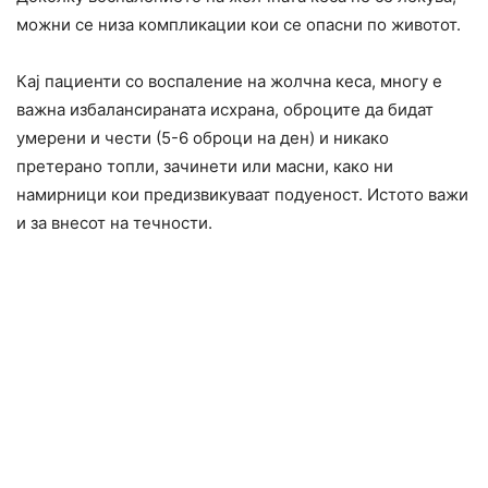
можни се низа компликации кои се опасни по животот.
Кај пациенти со воспаление на жолчна кеса, многу е
важна избалансираната исхрана, оброците да бидат
умерени и чести (5-6 оброци на ден) и никако
претерано топли, зачинети или масни, како ни
намирници кои предизвикуваат подуеност. Истото важи
и за внесот на течности.