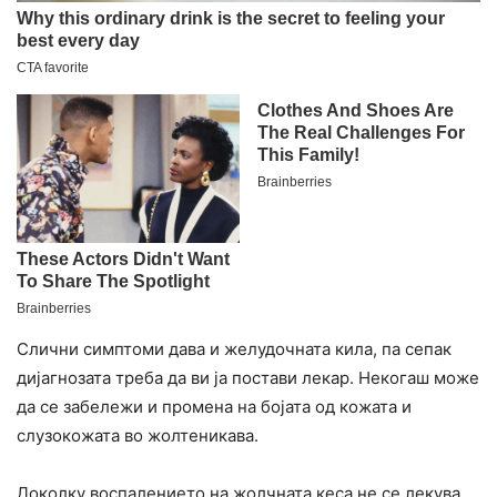
Слични симптоми дава и желудочната кила, па сепак
дијагнозата треба да ви ја постави лекар. Некогаш може
да се забележи и промена на бојата од кожата и
слузокожата во жолтеникава.
Доколку воспалението на жолчната кеса не се лекува,