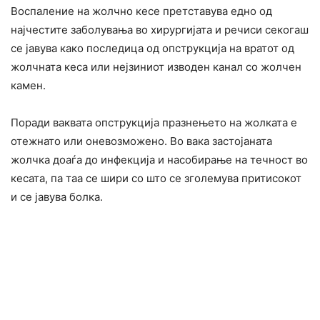
Воспаление на жолчно кесе претставува едно од
најчестите заболувања во хирургијата и речиси секогаш
се јавува како последица од опструкција на вратот од
жолчната кеса или нејзиниот изводен канал со жолчен
камен.
Поради ваквата опструкција празнењето на жолката е
отежнато или оневозможено. Во вака застојаната
жолчка доаѓа до инфекција и насобирање на течност во
кесата, па таа се шири со што се зголемува притисокот
и се јавува болка.