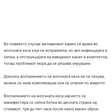
Во повеќето случаи заглавениот камен се враќа во
жолчната кеса која се испразнила, но ако инфекцијата е
силна, а опструкцијата на изводниот канал е комплетна,
тогаш проблемот мора да се решава хируршки.
Доколку воспалението на жолчната кеса не се лекува,
можни се низа компликации кои се опасни по животот.
Воспалението на жолчната кеса најчесто се
манифестира со силна болка во десната страна од
стомакот, три до пет часа после некој масен оброк.