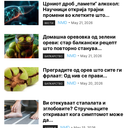
Црниот дроб „памети“ алкохол:
Научници открија трајни
промени во клетките што...
NMD
-
May 21, 2026
ВЕСТИ
Домашна оревовка од зелени
ореви: стар балкански рецепт
што повторно станува...
NMD
-
May 21, 2026
БИЛКАРСТВО
Преградите од орев што сите ги
фрлаат: Од нив се прави...
NMD
-
May 20, 2026
БИЛКАРСТВО
Ви отекуваат стапалата и
зглобовите? Стручњаците
откриваат кога симптомот може
да...
NMD
-
May 15, 2026
ЗДРАВЈЕ