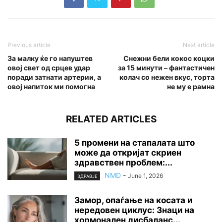
Previous article
Next article
За малку ќе го напуштев
Снежни бели кокос коцки
овој свет од срцев удар
за 15 минути – фантастичен
поради затнати артерии, а
колач со нежен вкус, торта
овој напиток ми помогна
не му е рамна
RELATED ARTICLES
5 промени на стапалата што
може да откријат скриен
здравствен проблем:...
NMD
-
June 1, 2026
ЗДРАВЈЕ
Замор, опаѓање на косата и
нередовен циклус: Знаци на
хормонален дисбаланс...