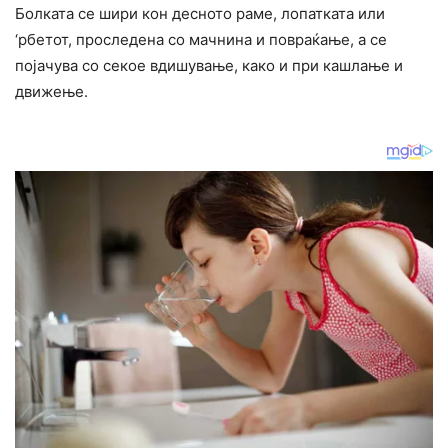
Болката се шири кон десното раме, лопатката или
‘рбетот, проследена со мачнина и повраќање, а се
појачува со секое вдишување, како и при кашлање и
движење.