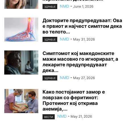
NMD
-
June 1, 2026
ЗДРАВЈЕ
Докторите предупредуваат: Ова
е првиот и најчест симптом дека
во телото...
NMD
-
May 31, 2026
ЗДРАВЈЕ
Симптомот кој македонските
мажи масовно го игнорираат, а
лекарите предупредуваат
дека...
NMD
-
May 27, 2026
ЗДРАВЈЕ
Како постојаниот замор е
поврзан со феритинот:
Протеинот кој открива
анемија,...
NMD
-
May 21, 2026
ВЕСТИ