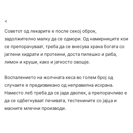
<
Советот од лекарите е после секој оброк,
задолжително малку да се одмори. Од намирниците кои
се препорачуваат, треба да се внесува храна богата со
јаглени хидрати и протеини, доста пилешко и риба,
лимон и круши, како и јаткосто овошје.
Воспалението на жолчната кеса во голем број од
случаите е предизвикано од неправилна исхрана.
Наместо леб треба да се јаде двопек, а препорачливо е
да се одбегнуваат печивата, тестенините со јајца и
масните млечни производи.