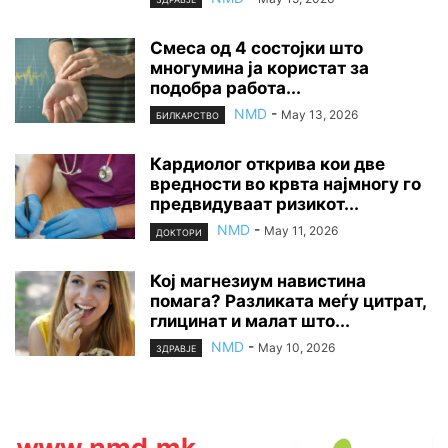
Смеса од 4 состојки што
многумина ја користат за
подобра работа...
NMD
-
May 13, 2026
БИЛКАРСТВО
Кардиолог открива кои две
вредности во крвта најмногу го
предвидуваат ризикот...
NMD
-
May 11, 2026
ДОКТОРИ
Кој магнезиум навистина
помага? Разликата меѓу цитрат,
глицинат и малат што...
NMD
-
May 10, 2026
ЗДРАВЈЕ