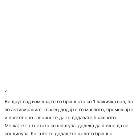
<
Во друг сад измешајте го брашното со 1 лажичка сол, па
во активираниот квасец додајте го маслото, промешајте
и постепено започнете да го додавате брашното.
Мешајте го тестото со шпатула, додека да почне да се
соединува. Кога ќе го додадете целото брашно,