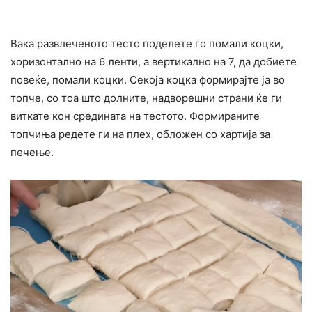
Вака развлеченото тесто поделете го помали коцки,
хоризонтално на 6 ленти, а вертикално на 7, да добиете
повеќе, помали коцки. Секоја коцка формирајте ја во
топче, со тоа што долните, надворешни страни ќе ги
виткате кон средината на тестото. Формираните
топчиња редете ги на плех, обложен со хартија за
печење.