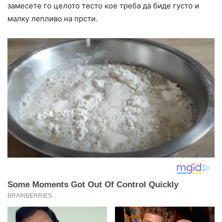
замесете го целото тесто кое треба да биде густо и
малку лепливо на прсти.