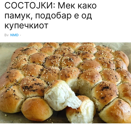
СОСТОЈКИ: Мек како
памук, подобар е од
купечкиот
By
NMD
-