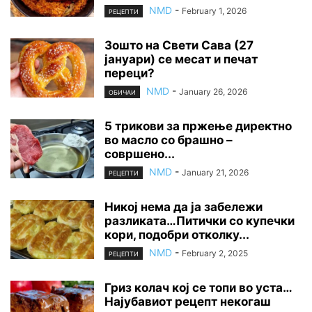
NMD
-
February 1, 2026
РЕЦЕПТИ
Зошто на Свети Сава (27
јануари) се месат и печат
переци?
NMD
-
January 26, 2026
ОБИЧАИ
5 трикови за пржење директно
во масло со брашно –
совршено...
NMD
-
January 21, 2026
РЕЦЕПТИ
Никој нема да ја забележи
разликата…Питички со купечки
кори, подобри отколку...
NMD
-
February 2, 2025
РЕЦЕПТИ
Гриз колач кој се топи во уста…
Најубавиот рецепт некогаш