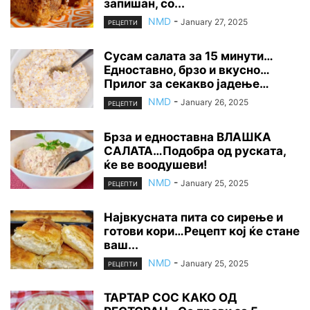
запишан, со...
NMD
-
January 27, 2025
РЕЦЕПТИ
Сусам салата за 15 минути…
Едноставно, брзо и вкусно…
Прилог за секакво јадење…
NMD
-
January 26, 2025
РЕЦЕПТИ
Брза и едноставна ВЛАШКА
САЛАТА…Подобра од руската,
ќе ве воодушеви!
NMD
-
January 25, 2025
РЕЦЕПТИ
Највкусната пита со сирење и
готови кори…Рецепт кој ќе стане
ваш...
NMD
-
January 25, 2025
РЕЦЕПТИ
ТАРТАР СОС КАКО ОД