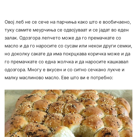
Овој леб не се сече на парчиња како што е вообичаено,
туку самите меурчиња се одвојуваат и се јадат во еден
залак. Одозгора лепчето може да го премачкате со
масло и да го наросите со сусам или некои други семки,
но доколку сакате да има покрцкава коричка може и да
го премачкате со една жолчка и да наросите кашкавал
одозгора. Многу е вкусен и со ситно сечкано лукче и
малку маслиново масло. Еве што ви е потребно: