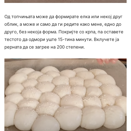
Од топчињата може да формирате елка или некој друг
облик, а може и само да ги редите како мене, едно до
друго, без некоја форма. Покријте со крпа, па оставете
тестото да одмори уште 15-тина минути. Вклучете ја
рерната да се загрее на 200 степени.