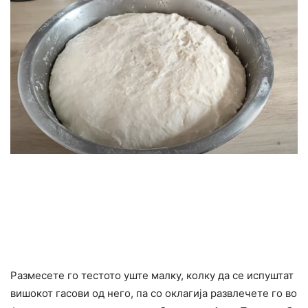
Размесете го тестото уште малку, колку да се испуштат
вишокот гасови од него, па со оклагија развлечете го во