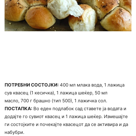
ПОТРЕБНИ СОСТОЈКИ:
400 мл млака вода, 1 лажица
сув квасец (1 кесичка), 1 лажица шеќер, 50 мл
масло, 700 г брашно (тип 500), 1 лажичка сол.
ПОСТАПКА:
Во еден подлабок сад ставете ја водата и
додајте го сувиот квасец и 1 лажица шеќер. Измешајте
ги состојките и почекајте квасецот да се активира и да
набубри.