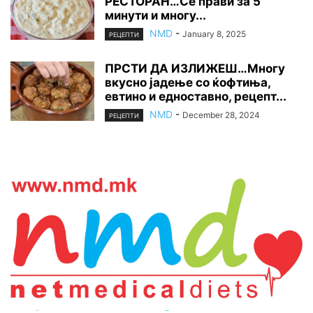
РЕСТОРАН…Се прави за 5
минути и многу...
NMD
-
January 8, 2025
РЕЦЕПТИ
ПРСТИ ДА ИЗЛИЖЕШ…Многу
вкусно јадење со ќофтиња,
евтино и едноставно, рецепт...
NMD
-
December 28, 2024
РЕЦЕПТИ