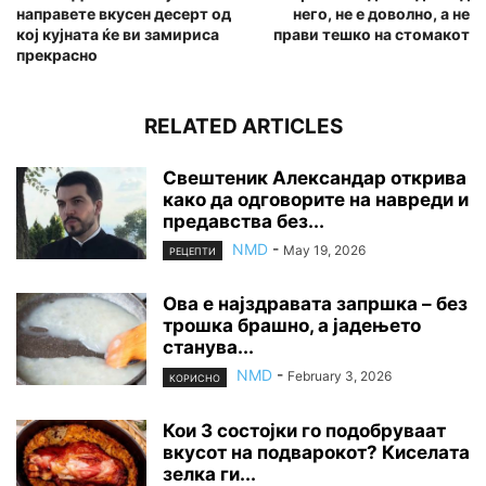
направете вкусен десерт од
него, не е доволно, а не
кој кујната ќе ви замириса
прави тешко на стомакот
прекрасно
RELATED ARTICLES
Свештеник Александар открива
како да одговорите на навреди и
предавства без...
NMD
-
May 19, 2026
РЕЦЕПТИ
Ова е најздравата запршка – без
трошка брашно, а јадењето
станува...
NMD
-
February 3, 2026
КОРИСНО
Кои 3 состојки го подобруваат
вкусот на подварокот? Киселата
зелка ги...