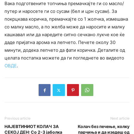
Вака подготвените топчиња премачкајте ги со масло/
путер и наросете ги со сусам (бел и црн сусам). За
покрцкава коричка, премачкајте со 1 жолчка, измешана
со малку масло, а по желба може да наросите и малку
кашкавал или да наредите ситно сечкано лукче кое ќе
даде пријатна арома на лепчето. Печете околу 30
минути, додека лепчето да фати коричка. Деталите од
целата постапка можете да ги погледнете во видеото
ОВДЕ
.
Previous article
Next article
НАЈЕВТИНИОТ КОЛАЧ ЗА
Колач без печење, колку
СЕКОЈ ДЕН: Со 2-3 јаболка
парчиња и да изедеш од