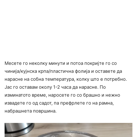
Месете го неколку минути и потоа покријте го со
чинија/кујнска крпа/пластична фолија и оставете да
нарасне на собна температура, колку што е потребно.
Јас го оставам околу 1-2 часа да нарасне. По
изминатото време, наросете го со брашно и нежно
извадете го од садот, па префрлете го на рамна,
набрашнета површина.