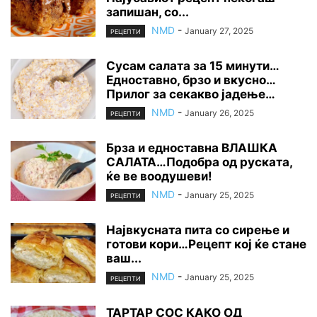
запишан, со...
NMD
-
January 27, 2025
РЕЦЕПТИ
Сусам салата за 15 минути…
Едноставно, брзо и вкусно…
Прилог за секакво јадење…
NMD
-
January 26, 2025
РЕЦЕПТИ
Брза и едноставна ВЛАШКА
САЛАТА…Подобра од руската,
ќе ве воодушеви!
NMD
-
January 25, 2025
РЕЦЕПТИ
Највкусната пита со сирење и
готови кори…Рецепт кој ќе стане
ваш...
NMD
-
January 25, 2025
РЕЦЕПТИ
ТАРТАР СОС КАКО ОД