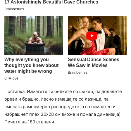
Постапка: Изматете ги белките со шеќер, па додадете
ореви и брашно, лесно измешајте со лажица, па
смесата рамномерно распоредете ја во намастен и
набрашнет плех 30х28 см (може и помала димензија).
Печете на 180 степени.