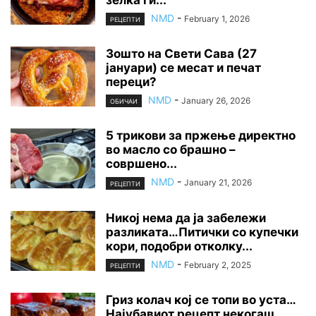
зелка ги...
NMD
-
February 1, 2026
РЕЦЕПТИ
Зошто на Свети Сава (27
јануари) се месат и печат
переци?
NMD
-
January 26, 2026
ОБИЧАИ
5 трикови за пржење директно
во масло со брашно –
совршено...
NMD
-
January 21, 2026
РЕЦЕПТИ
Никој нема да ја забележи
разликата…Питички со купечки
кори, подобри отколку...
NMD
-
February 2, 2025
РЕЦЕПТИ
Гриз колач кој се топи во уста…
Најубавиот рецепт некогаш