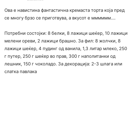
Ова е навистина фантастична кремаста торта која пред
се многу брзо се приготвува, а вкусот е мммммм….
Потребни состојки: 8 белки, 8 лажици шеќер, 10 лажици
мелени ореви, 2 лажици брашно. За фил: 8 жолчки, 8
лажици шеќер, 4 пудинг од ванила, 1,3 литар млеко, 250
г путер, 250 г шеќер во прав, 300 г наполитанки од
лешник, 150 г чоколадо. За декорација: 2-3 шлага или
слатка павлака