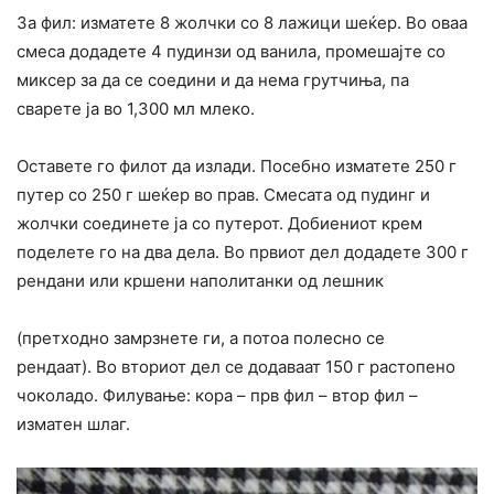
За фил: изматете 8 жолчки со 8 лажици шеќер. Во оваа
смеса додадете 4 пудинзи од ванила, промешајте со
миксер за да се соедини и да нема грутчиња, па
сварете ја во 1,300 мл млеко.
Оставете го филот да излади. Посебно изматете 250 г
путер со 250 г шеќер во прав. Смесата од пудинг и
жолчки соединете ја со путерот. Добиениот крем
поделете го на два дела. Во првиот дел додадете 300 г
рендани или кршени наполитанки од лешник
(претходно замрзнете ги, а потоа полесно се
рендаат). Во вториот дел се додаваат 150 г растопено
чоколадо. Филување: кора – прв фил – втор фил –
изматен шлаг.