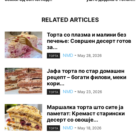
RELATED ARTICLES
Торта со плазма и малини без
печење: Совршен десерт готов
за...
NMD
-
May 28, 2026
ТОРТА
Јафа торта по стар домашен
рецепт – богати филови, меки
кори...
NMD
-
May 23, 2026
ТОРТА
Маршалка торта што сите ја
паметат: Кремаст старински
десерт со овошје...
NMD
-
May 18, 2026
ТОРТА