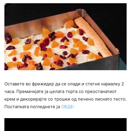
Оставете во фрижидер да се олади и стегне најмалку 2
часа. Премачкјате ја целата торта со преостанатиот
крем и декорирајте со трошки од печено лиснато тесто.
Постапката погледнете ја
ОВДЕ
: