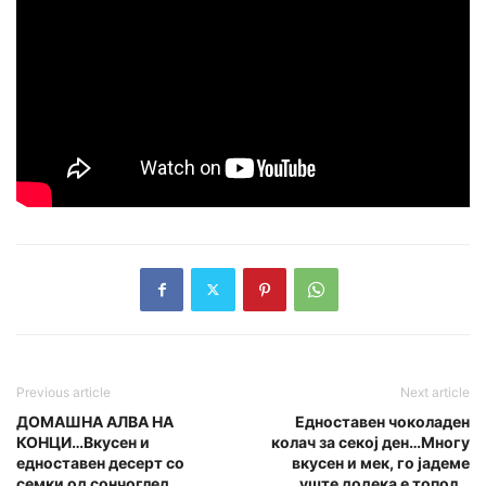
Previous article
Next article
ДОМАШНА АЛВА НА
Едноставен чоколаден
КОНЦИ…Вкусен и
колач за секој ден…Многу
едноставен десерт со
вкусен и мек, го јадеме
семки од сончоглед…
уште додека е топол…