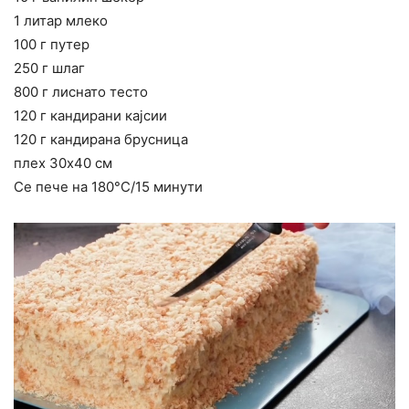
1 литар млеко
100 г путер
250 г шлаг
800 г лиснато тесто
120 г кандирани кајсии
120 г кандирана брусница
плех 30х40 см
Се пече на 180°C/15 минути