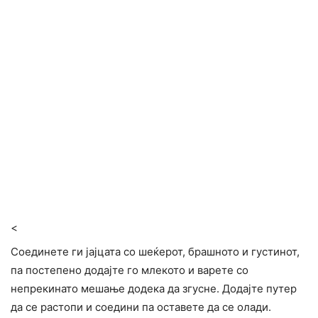
<
Соединете ги јајцата со шеќерот, брашното и густинот,
па постепено додајте го млекото и варете со
непрекинато мешање додека да згусне. Додајте путер
да се растопи и соедини па оставете да се олади.