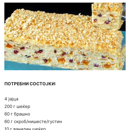
ПОТРЕБНИ СОСТОЈКИ:
4 јајца
200 г шеќер
60 г брашно
60 г скроб/нишесте/густин
10 г ванилин шеќер