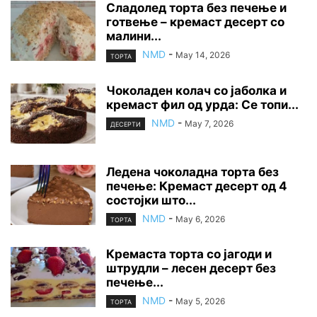
Сладолед торта без печење и
готвење – кремаст десерт со
малини...
NMD
-
May 14, 2026
ТОРТА
Чоколаден колач со јаболка и
кремаст фил од урда: Се топи...
NMD
-
May 7, 2026
ДЕСЕРТИ
Ледена чоколадна торта без
печење: Кремаст десерт од 4
состојки што...
NMD
-
May 6, 2026
ТОРТА
Кремаста торта со јагоди и
штрудли – лесен десерт без
печење...
NMD
-
May 5, 2026
ТОРТА