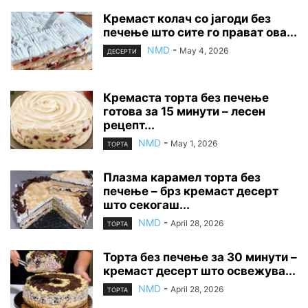
Кремаст колач со јагоди без
печење што сите го прават ова...
NMD
-
May 4, 2026
ДЕСЕРТИ
Кремаста торта без печење
готова за 15 минути – лесен
рецепт...
NMD
-
May 1, 2026
ТОРТА
Плазма карамел торта без
печење – брз кремаст десерт
што секогаш...
NMD
-
April 28, 2026
ТОРТА
Торта без печење за 30 минути –
кремаст десерт што освежува...
NMD
-
April 28, 2026
ТОРТА