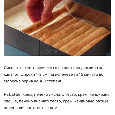
Лиснатото тесто исечете го на ленти со должина на
калапот, широки 1-2 см, па испечете ги 15 минути во
загреана рерна на 180 степени.
РЕДЕЊЕ: крем, печено лиснато тесто, крем, кандирано
овошје, печено лиснато тесто, крем, кандирано овошје,
печено лиснато тесто, крем.