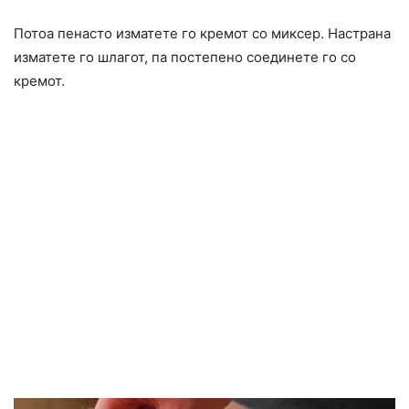
Потоа пенасто изматете го кремот со миксер. Настрана
изматете го шлагот, па постепено соединете го со
кремот.