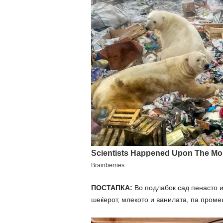
ПОСТАПКА:
Во подлабок сад пенасто из
шеќерот, млекото и ванилата, па промеш