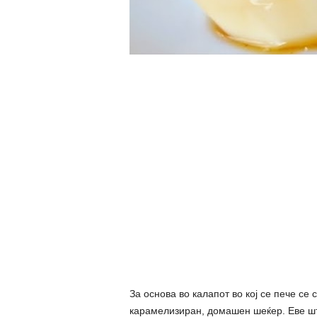
За основа во калапот во кој се пече се 
карамелизиран, домашен шеќер. Еве шт