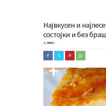
Највкусен и најлесе
состојки и без бра
By
NMD
-