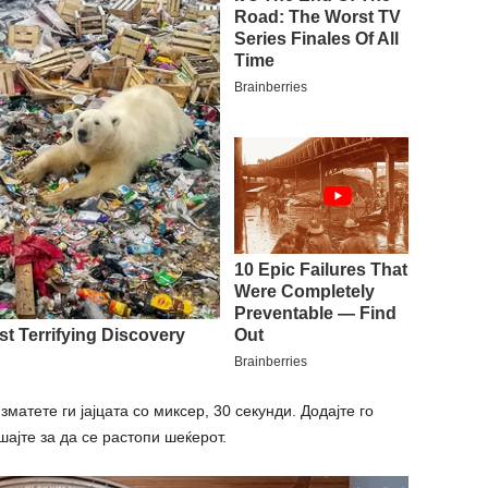
матете ги јајцата со миксер, 30 секунди. Додајте го
ајте за да се растопи шеќерот.