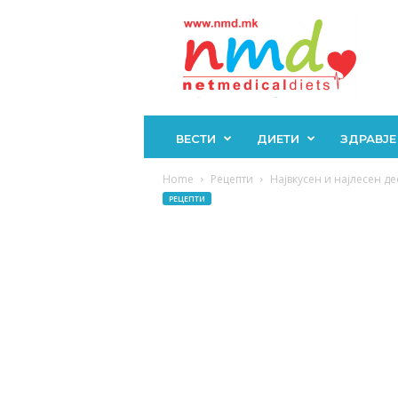
Н
М
Д
ВЕСТИ
ДИЕТИ
ЗДРАВЈЕ
Home
Рецепти
Највкусен и најлесен дес
РЕЦЕПТИ