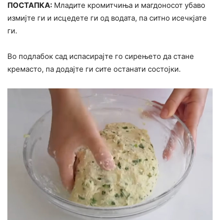
ПОСТАПКА:
Младите кромитчиња и магдоносот убаво
измијте ги и исцедете ги од водата, па ситно исечкјате
ги.
Во подлабок сад испасирајте го сирењето да стане
кремасто, па додајте ги сите останати состојки.