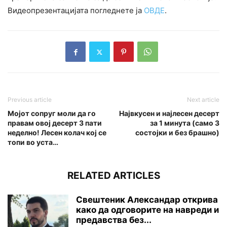
Видеопрезентацијата погледнете ја
ОВДЕ
.
Previous article
Next article
Мојот сопруг моли да го
Највкусен и најлесен десерт
правам овој десерт 3 пати
за 1 минута (само 3
неделно! Лесен колач кој се
состојки и без брашно)
топи во уста…
RELATED ARTICLES
Свештеник Александар открива
како да одговорите на навреди и
предавства без...