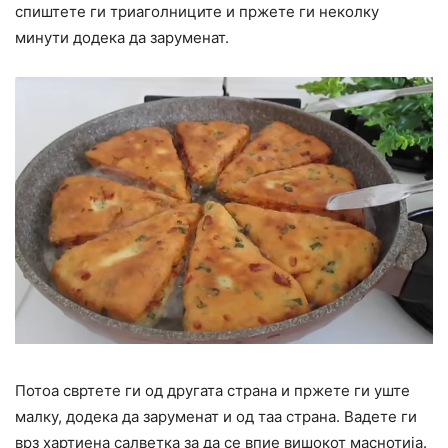
спиштете ги триаголниците и пржете ги неколку
минути додека да заруменат.
Потоа свртете ги од другата страна и пржете ги уште
малку, додека да заруменат и од таа страна. Вадете ги
врз хартиена салветка за да се впие вишокот маснотија.