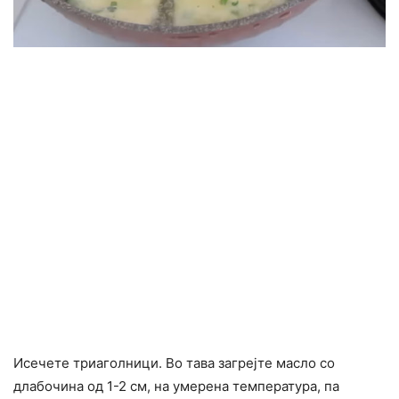
Исечете триаголници. Во тава загрејте масло со
длабочина од 1-2 см, на умерена температура, па