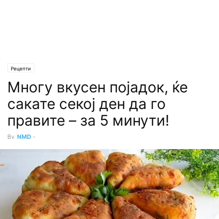
Рецепти
Многу вкусен појадок, ќе
сакате секој ден да го
правите – за 5 минути!
By
NMD
-