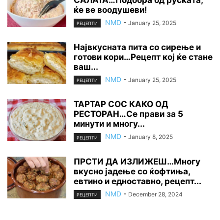
ќе ве воодушеви!
NMD
-
January 25, 2025
РЕЦЕПТИ
Највкусната пита со сирење и
готови кори…Рецепт кој ќе стане
ваш...
NMD
-
January 25, 2025
РЕЦЕПТИ
ТАРТАР СОС КАКО ОД
РЕСТОРАН…Се прави за 5
минути и многу...
NMD
-
January 8, 2025
РЕЦЕПТИ
ПРСТИ ДА ИЗЛИЖЕШ…Многу
вкусно јадење со ќофтиња,
евтино и едноставно, рецепт...
NMD
-
December 28, 2024
РЕЦЕПТИ