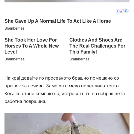
На крај додајте го просеаното брашно помешано со
прашок за печиво. Замесете меко нелепливо тесто.
Кога ќе стане компактно, истресете го на набрашнета
работна површина.