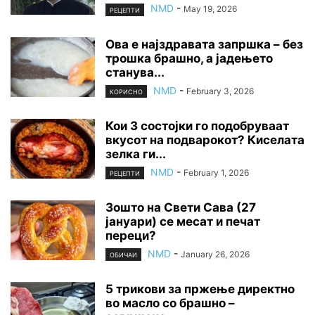
NMD
-
May 19, 2026
РЕЦЕПТИ
Ова е најздравата запршка – без
трошка брашно, а јадењето
станува...
NMD
-
February 3, 2026
КОРИСНО
Кои 3 состојки го подобруваат
вкусот на подварокот? Киселата
зелка ги...
NMD
-
February 1, 2026
РЕЦЕПТИ
Зошто на Свети Сава (27
јануари) се месат и печат
переци?
NMD
-
January 26, 2026
ОБИЧАИ
5 трикови за пржење директно
во масло со брашно –