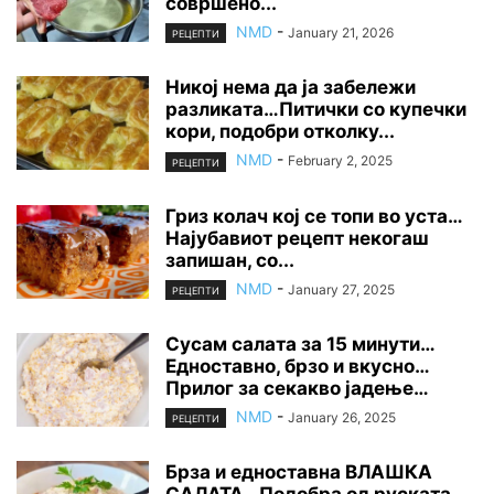
совршено...
NMD
-
January 21, 2026
РЕЦЕПТИ
Никој нема да ја забележи
разликата…Питички со купечки
кори, подобри отколку...
NMD
-
February 2, 2025
РЕЦЕПТИ
Гриз колач кој се топи во уста…
Најубавиот рецепт некогаш
запишан, со...
NMD
-
January 27, 2025
РЕЦЕПТИ
Сусам салата за 15 минути…
Едноставно, брзо и вкусно…
Прилог за секакво јадење…
NMD
-
January 26, 2025
РЕЦЕПТИ
Брза и едноставна ВЛАШКА
САЛАТА…Подобра од руската,