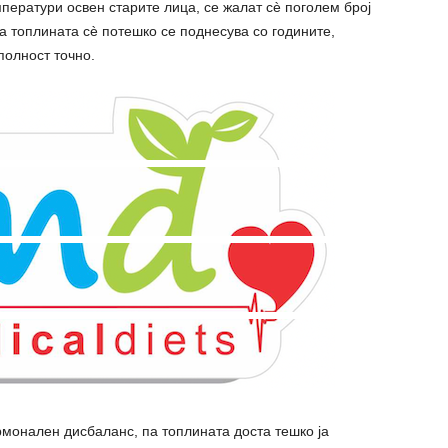
ператури освен старите лица, се жалат сè поголем број
 топлината сè потешко се поднесува со годините,
полност точно.
ормонален дисбаланс, па топлината доста тешко ја