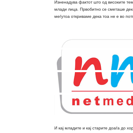
Изненадува фактот што од високите тем
млади лица. Првобитно се сметаше дека
меѓутоа откриваме дека тоа не е во пот
И кај младите и кај старите доаѓа до х