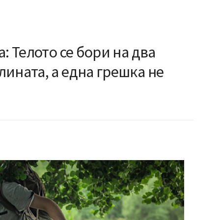
: Телото се бори на два
ината, а една грешка не
е