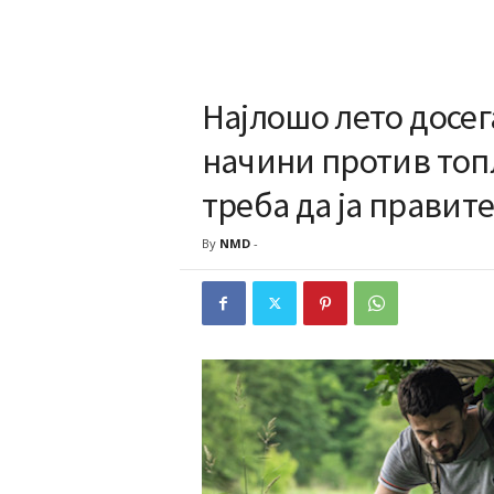
Најлошо лето досега
начини против топл
треба да ја правит
By
NMD
-