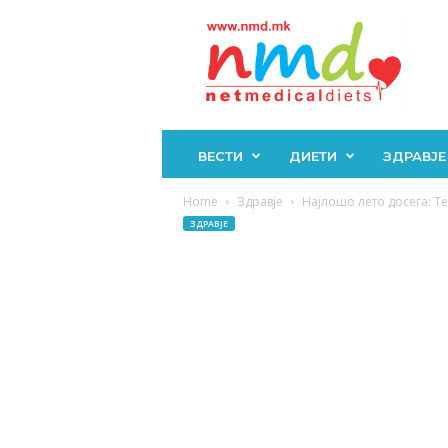
Н
М
Д
ВЕСТИ
ДИЕТИ
ЗДРАВЈЕ
Home
Здравје
Најлошо лето досега: Те
ЗДРАВЈЕ