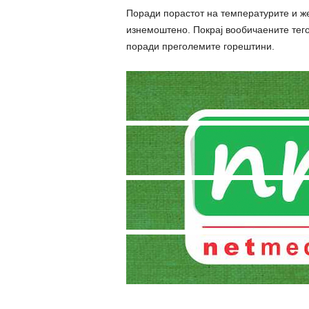
Поради порастот на температурите и же
изнемоштено. Покрај вообичаените тег
поради преголемите гоpештини.