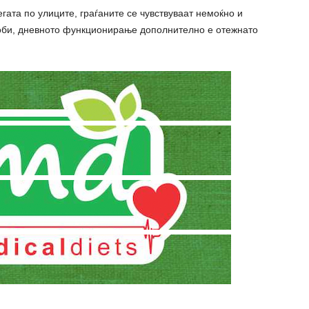
гата по улиците, граѓаните се чувствуваат немоќно и
оби, дневното функционирање дополнително е отежнато