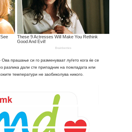
 Ова прашање си го разменуваат луѓето кога ќе се
ез разлика дали сте припадник на помладата или
соките температури не заобиколува никого.