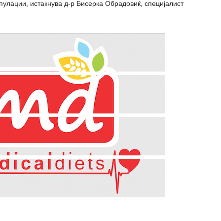
улации, истакнува д-р Бисерка Обрадовиќ, специјалист