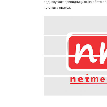
поднесуваат припадниците на обете поп
по општа пракса.