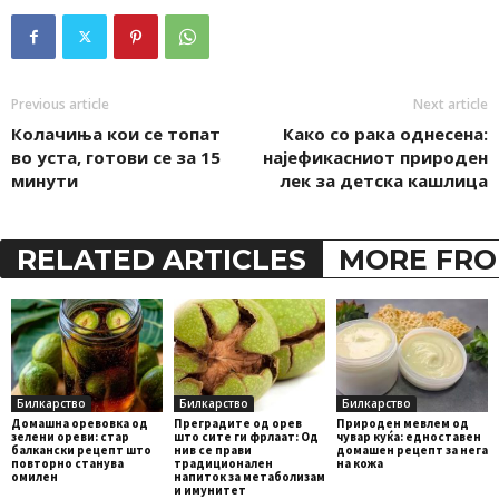
Previous article
Next article
Колачиња кои се топат
Како со рака однесена:
во уста, готови се за 15
најефикасниот природен
минути
лек за детска кашлица
RELATED ARTICLES
MORE FRO
Билкарство
Билкарство
Билкарство
Домашна оревовка од
Преградите од орев
Природен мевлем од
зелени ореви: стар
што сите ги фрлаат: Од
чувар куќа: едноставен
балкански рецепт што
нив се прави
домашен рецепт за нега
повторно станува
традиционален
на кожа
омилен
напиток за метаболизам
и имунитет