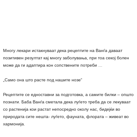
Многу лекари истакнуваат дека рецептите на Ванѓа даваат
позитивен резултат кај многу заболувања, при тоа секој болен
може да ги адаптира кон сопствените потреби …
„Само она што расте под нашите нозе“
Рецептите се едноставни за подготовка, а самите билки – општо
познати. Баба Ванѓа сметала дека луѓето треба да се лекуваат
со растенија кои растат непосредно околу нас, бидејќи во
природата сите нешта- луѓето, фауната, флората – живеат во
хармонија.