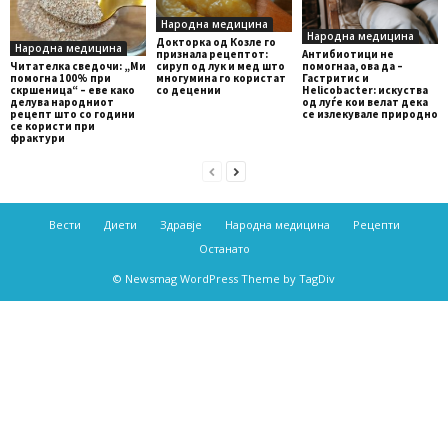
Народна медицина
Народна медицина
Докторка од Козле го
Народна медицина
Антибиотици не
признала рецептот:
помогнаа, ова да –
Читателка сведочи: „Ми
сируп од лук и мед што
Гастритис и
помогна 100% при
многумина го користат
Helicobacter: искуства
скршеница“ – еве како
со децении
од луѓе кои велат дека
делува народниот
се излекувале природно
рецепт што со години
се користи при
фрактури
Вести
Диети
Здравје
Народна медицина
Рецепти
Останато
© Newsmag WordPress Theme by TagDiv