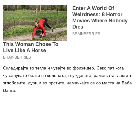
Складирајте во тегла и чувајте во фрижидер. Секојпат кога
чувствувате болки во колената, глуждовите, рамењата, лактите,
зглобовите, дури и во прстите, намачкајте се со маста на Баба
Ванѓа.