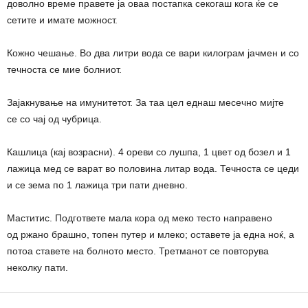
доволно време правете ја оваа постапка секогаш кога ќе се
сетите и имате можност.
Кожно чешање. Во два литри вода се вари килограм јачмен и со
течноста се мие болниот.
Зајакнување на имунитетот. За таа цел еднаш месечно мијте
се со чај од чубрица.
Кашлица (кај возрасни). 4 ореви со лушпа, 1 цвет од бозел и 1
лажица мед се варат во половина литар вода. Течноста се цеди
и се зема по 1 лажица три пати дневно.
Маститис. Подгответе мала кора од меко тесто направено
од ржано брашно, топен путер и млеко; оставете ја една ноќ, а
потоа ставете на болното место. Третманот се повторува
неколку пати.