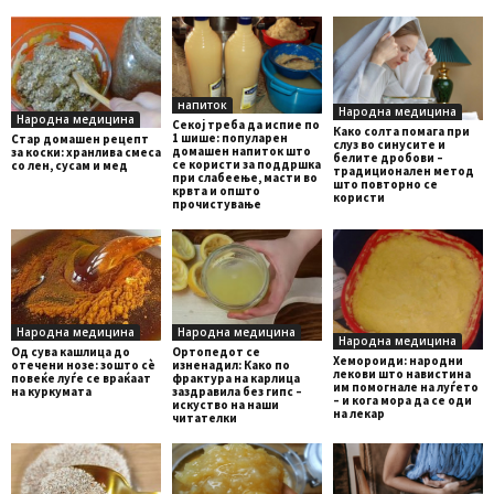
напиток
Народна медицина
Народна медицина
Секој треба да испие по
Како солта помага при
1 шише: популарен
Стар домашен рецепт
слуз во синусите и
домашен напиток што
за коски: хранлива смеса
белите дробови –
се користи за поддршка
со лен, сусам и мед
традиционален метод
при слабеење, масти во
што повторно се
крвта и општо
користи
прочистување
Народна медицина
Народна медицина
Народна медицина
Од сува кашлица до
Ортопедот се
Хемороиди: народни
отечени нозе: зошто сè
изненадил: Како по
лекови што навистина
повеќе луѓе се враќаат
фрактура на карлица
им помогнале на луѓето
на куркумата
заздравила без гипс –
– и кога мора да се оди
искуство на наши
на лекар
читателки