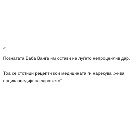
<
Познатата Баба Ванѓа им остави на луѓето непроценлив дар.
Тоа се стотици рецепти кои медицината ги нарекува „жива
енциклопедија на здравјето“.