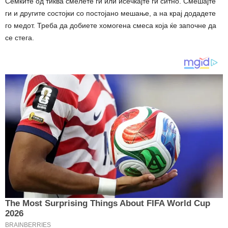
Семките од тиква смелете ги или исечкајте ги ситно. Смешајте
ги и другите состојки со постојано мешање, а на крај додадете
го медот. Треба да добиете хомогена смеса која ќе започне да
се стега.