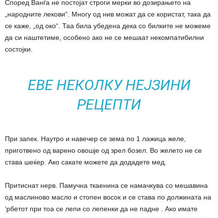
Според Ванѓа не постојат строги мерки во дозирањето на
„народните лекови“. Многу од нив можат да се користат, така да
се каже, „од око“. Таа била убедена дека со билките не можеме
да си наштетиме, особено ако не се мешаат некомпатибилни
состојки.
ЕВЕ НЕКОЛКУ НЕЈЗИНИ
РЕЦЕПТИ
При запек. Наутро и навечер се зема по 1 лажица желе,
приготвено од варено овошје од зрел бозел. Во желето не се
става шеќер. Ако сакате можете да додадете мед.
Притиснат нерв. Памучна ткаенина се намачкува со мешавина
од маслиново масло и стопен восок и се става по должината на
‘рбетот при тоа се лепи со лепенки да не падне . Ако имате