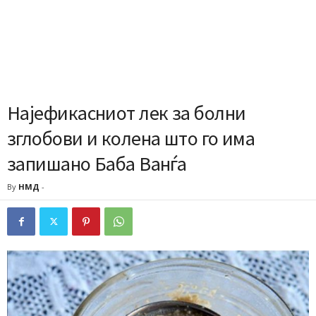
Најефикасниот лек за болни
зглобови и колена што го има
запишано Баба Ванѓа
By
НМД
-