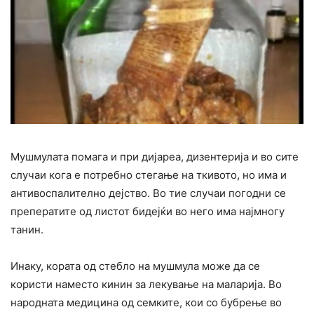
Мушмулата помага и при дијареа, дизентерија и во сите
случаи кога е потребно стегање на ткивото, но има и
антивоспалително дејство. Во тие случаи погодни се
преператите од листот бидејќи во него има најмногу
танин.
Инаку, кората од стебло на мушмула може да се
користи наместо кинин за лекување на маларија. Во
народната медицина од семките, кои со бубрење во