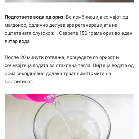
Подгответе вода од ориз:
Во комбинација со чајот од
магдонос, одлично делува врз регенерацијата на
оштетената слузокож. -Сварете 150 грама ориз во еден
литар вода.
После 20 минути готвење, процедете го оризот и
сочувајте ја водата во стаклена тегла. Пијте ја водата од
ориз секојдневно додека траат симптомите на
гастритисот.