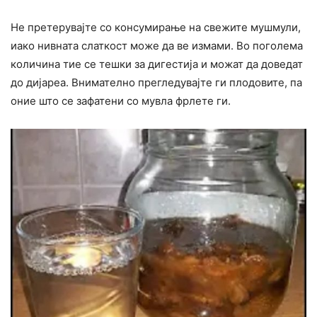
Не претерувајте со консумирање на свежите мушмули,
иако нивната слаткост може да ве измами. Во поголема
количина тие се тешки за дигестија и можат да доведат
до дијареа. Внимателно прегледувајте ги плодовите, па
оние што се зафатени со мувла фрлете ги.