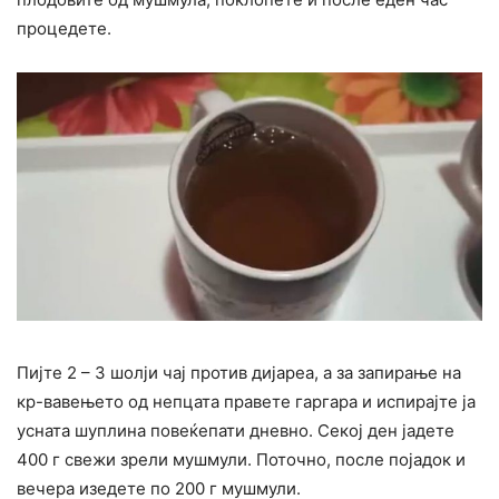
процедете.
Пијте 2 – 3 шолји чај против дијареа, а за запирање на
кр-вавењето од непцата правете гаргара и испирајте ја
усната шуплина повеќепати дневно. Секој ден јадете
400 г свежи зрели мушмули. Поточно, после појадок и
вечера изедете по 200 г мушмули.