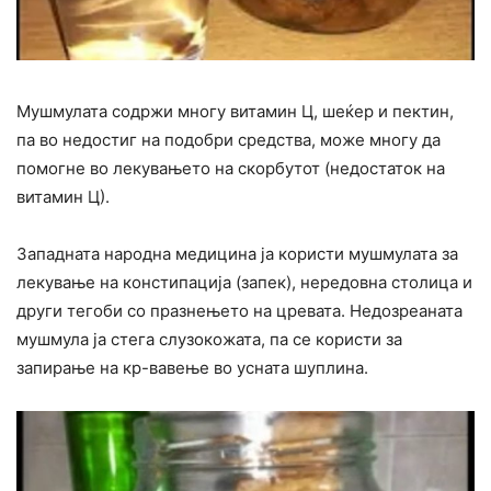
Мушмулата содржи многу витамин Ц, шеќер и пектин,
па во недостиг на подобри средства, може многу да
помогне во лекувањето на скорбутот (недостаток на
витамин Ц).
Западната народна медицина ја користи мушмулата за
лекување на констипација (запек), нередовна столица и
други тегоби со празнењето на цревата. Недозреаната
мушмула ја стега слузокожата, па се користи за
запирање на кр-вавење во усната шуплина.