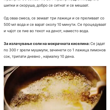
шипки и скоруша, добро се ситнат и се мешаат.
Од оваа смеса, се земаат три лажици и се преливаат со
500 мл вода и се варат околу 10 минути. Се процедуваат
и чајот се пие во текот на денот, наместо вода.
За излачување соли на мокрачната киселина:
Се јадат
по 300 г зрели мушмули, зачинети со 1 лажица лимонов
сок, трипати дневно , најмалку 10 дена.