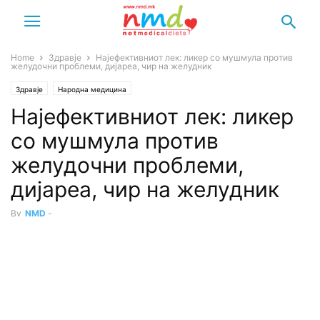
Home
Здравје
Најефективниот лек: ликер со мушмула против
желудочни проблеми, дијареа, чир на желудник
Здравје
Народна медицина
Најефективниот лек: ликер
со мушмула против
желудочни проблеми,
дијареа, чир на желудник
By
NMD
-