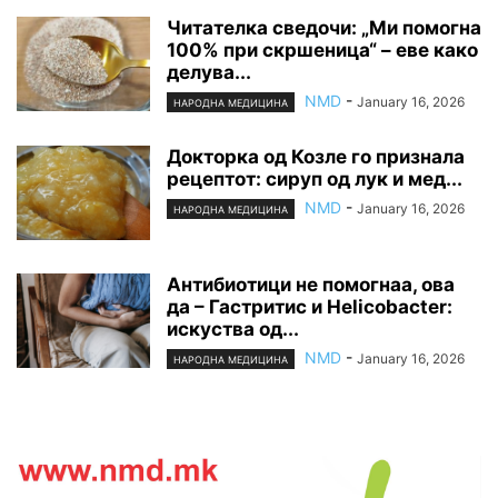
Читателка сведочи: „Ми помогна
100% при скршеница“ – еве како
делува...
NMD
-
January 16, 2026
НАРОДНА МЕДИЦИНА
Докторка од Козле го признала
рецептот: сируп од лук и мед...
NMD
-
January 16, 2026
НАРОДНА МЕДИЦИНА
Антибиотици не помогнаа, ова
да – Гастритис и Helicobacter:
искуства од...
NMD
-
January 16, 2026
НАРОДНА МЕДИЦИНА