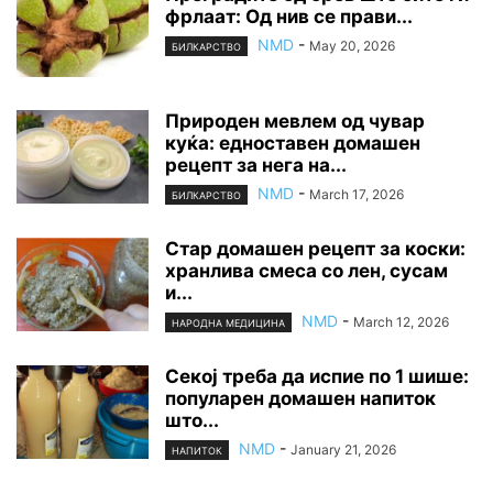
фрлаат: Од нив се прави...
NMD
-
May 20, 2026
БИЛКАРСТВО
Природен мевлем од чувар
куќа: едноставен домашен
рецепт за нега на...
NMD
-
March 17, 2026
БИЛКАРСТВО
Стар домашен рецепт за коски:
хранлива смеса со лен, сусам
и...
NMD
-
March 12, 2026
НАРОДНА МЕДИЦИНА
Секој треба да испие по 1 шише:
популарен домашен напиток
што...
NMD
-
January 21, 2026
НАПИТОК