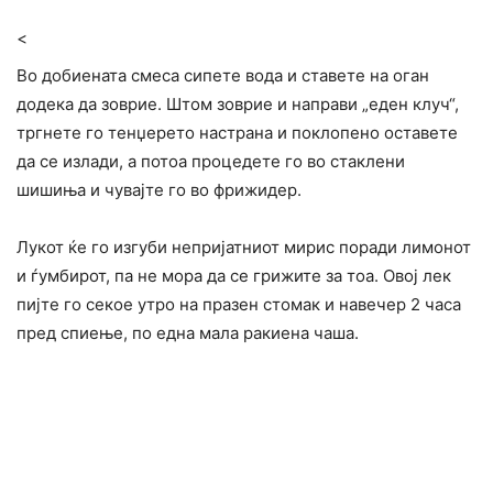
<
Во добиената смеса сипете вода и ставете на оган
додека да зоврие. Штом зоврие и направи „еден клуч“,
тргнете го тенџерето настрана и поклопено оставете
да се излади, а потоа процедете го во стаклени
шишиња и чувајте го во фрижидер.
Лукот ќе го изгуби непријатниот мирис поради лимонот
и ѓумбирот, па не мора да се грижите за тоа. Овој лек
пијте го секое утро на празен стомак и навечер 2 часа
пред спиење, по една мала ракиена чаша.