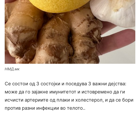
НМД.мк
Се состои од 3 состојки и поседува 3 важни дејства:
може да го зајакне имунитетот и истовремено да ги
исчисти артериите од плаки и холестерол, и да се бори
против разни инфекции во телото..