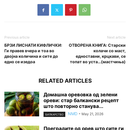
Previous article
Next article
БРЗИ ЛИСНАТИ КИФЛИЧКИ:
ОТВОРЕНА КНИГА: Старски
Ги правев вчера и тоа во
колачи со маст,
двојна количина и сите до
едноставни, крцкави, се
едно се изедоа
топат во уста…(мастчиња)
RELATED ARTICLES
Домашна оревовка од зелени
ореви: стар балкански рецепт
што повторно станува...
NMD
-
May 21, 2026
БИЛКАРСТВО
Преградите од орев што сите ги