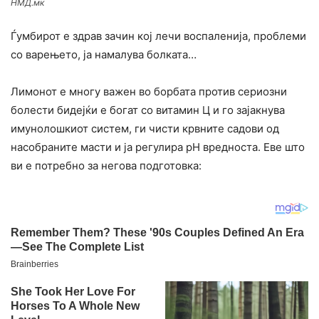
НМД.мк
Ѓумбирот е здрав зачин кој лечи воспаленија, проблеми
со варењето, ја намалува болката…
Лимонот е многу важен во борбата против сериозни
болести бидејќи е богат со витамин Ц и го зајакнува
имунолошкиот систем, ги чисти крвните садови од
насобраните масти и ја регулира pH вредноста. Еве што
ви е потребно за негова подготовка: