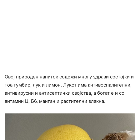
Овој природен напиток содржи многу здрави состојки и
тоа ѓумбир, лук и лимон. Лукот има антивоспалителни,
антивирусни и антисептички својства, а богат е и со
витамин Ц, Б6, манган и растителни влакна.