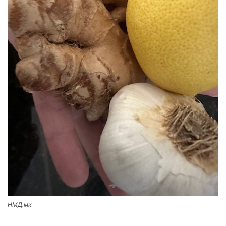
НМД.мк