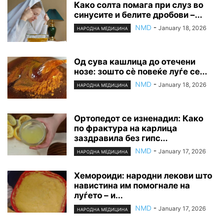
Како солта помага при слуз во
синусите и белите дробови –...
NMD
-
January 18, 2026
НАРОДНА МЕДИЦИНА
Од сува кашлица до отечени
нозе: зошто сè повеќе луѓе се...
NMD
-
January 18, 2026
НАРОДНА МЕДИЦИНА
Ортопедот се изненадил: Како
по фрактура на карлица
заздравила без гипс...
NMD
-
January 17, 2026
НАРОДНА МЕДИЦИНА
Хемороиди: народни лекови што
навистина им помогнале на
луѓето – и...
NMD
-
January 17, 2026
НАРОДНА МЕДИЦИНА