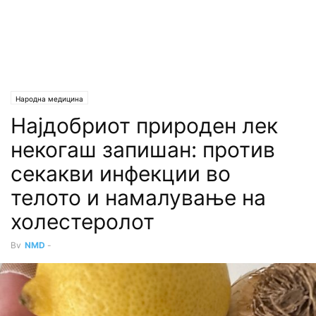
Народна медицина
Најдобриот природен лек
некогаш запишан: против
секакви инфекции во
телото и намалување на
холестеролот
By
NMD
-