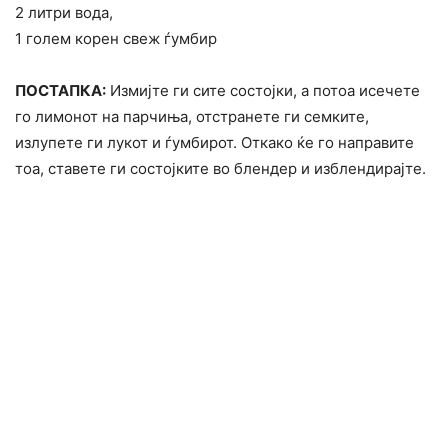
2 литри вода,
1 голем корен свеж ѓумбир
ПОСТАПКА:
Измијте ги сите состојки, а потоа исечете
го лимонот на парчиња, отстранете ги семките,
излупете ги лукот и ѓумбирот. Откако ќе го направите
тоа, ставете ги состојките во блендер и изблендирајте.