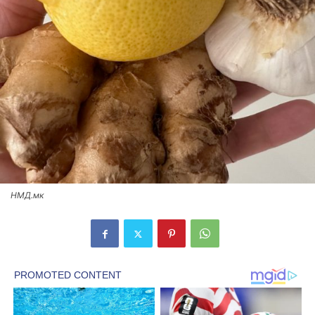
НМД.мк