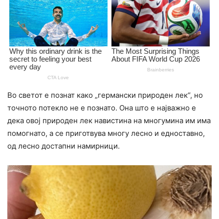
Во светот е познат како „германски природен лек“, но
точното потекло не е познато. Она што е најважно е
дека овој природен лек навистина на многумина им има
помогнато, а се приготвува многу лесно и едноставно,
од лесно достапни намирници.