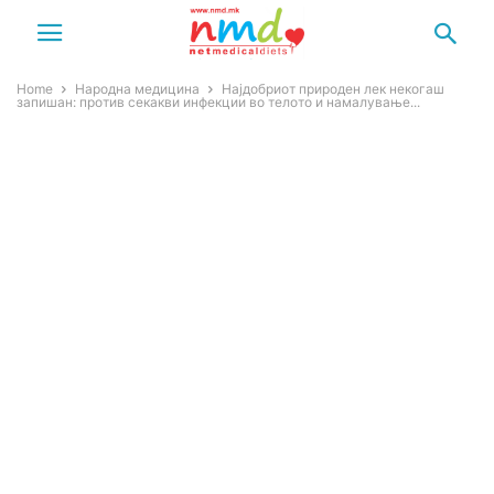
Home
Народна медицина
Најдобриот природен лек некогаш
запишан: против секакви инфекции во телото и намалување...