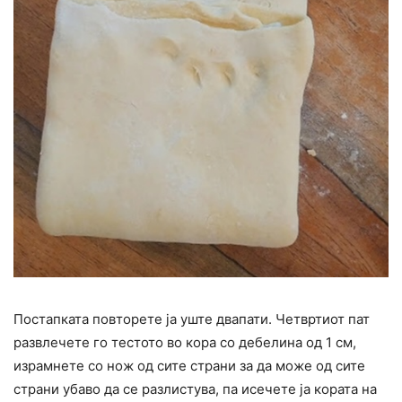
Постапката повторете ја уште двапати. Четвртиот пат
развлечете го тестото во кора со дебелина од 1 см,
израмнете со нож од сите страни за да може од сите
страни убаво да се разлистува, па исечете ја кората на