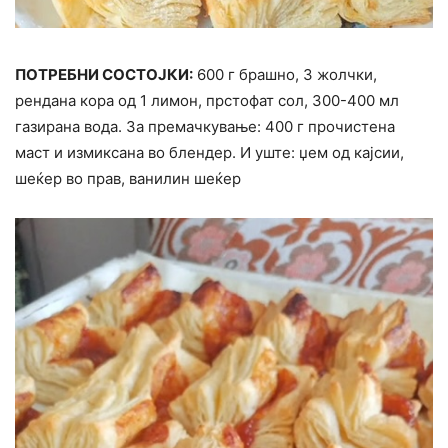
ПОТРЕБНИ СОСТОЈКИ:
600 г брашно, 3 жолчки,
рендана кора од 1 лимон, прстофат сол, 300-400 мл
газирана вода. За премачкување: 400 г прочистена
маст и измиксана во блендер. И уште: џем од кајсии,
шеќер во прав, ванилин шеќер