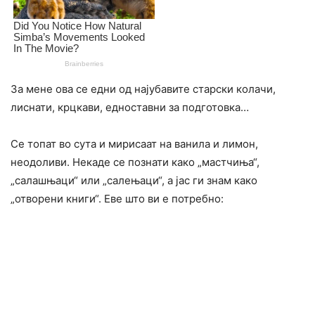
За мене ова се едни од најубавите старски колачи,
лиснати, крцкави, едноставни за подготовка…
Се топат во сута и мирисаат на ванила и лимон,
неодоливи. Некаде се познати како „мастчиња“,
„салашњаци“ или „салењаци“, а јас ги знам како
„отворени книги“. Еве што ви е потребно: