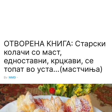
ОТВОРЕНА КНИГА: Старски
колачи со маст,
едноставни, крцкави, се
топат во уста…(мастчиња)
By
NMD
-