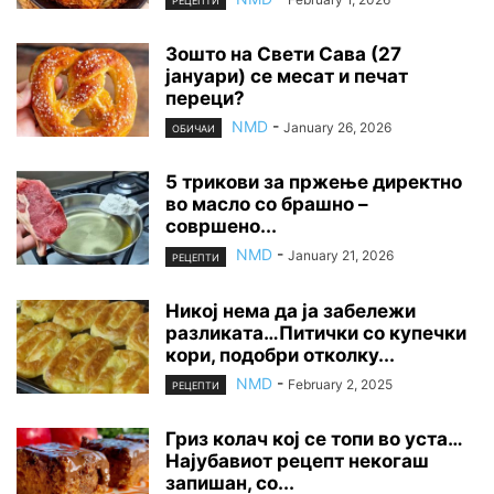
РЕЦЕПТИ
Зошто на Свети Сава (27
јануари) се месат и печат
переци?
NMD
-
January 26, 2026
ОБИЧАИ
5 трикови за пржење директно
во масло со брашно –
совршено...
NMD
-
January 21, 2026
РЕЦЕПТИ
Никој нема да ја забележи
разликата…Питички со купечки
кори, подобри отколку...
NMD
-
February 2, 2025
РЕЦЕПТИ
Гриз колач кој се топи во уста…
Најубавиот рецепт некогаш
запишан, со...