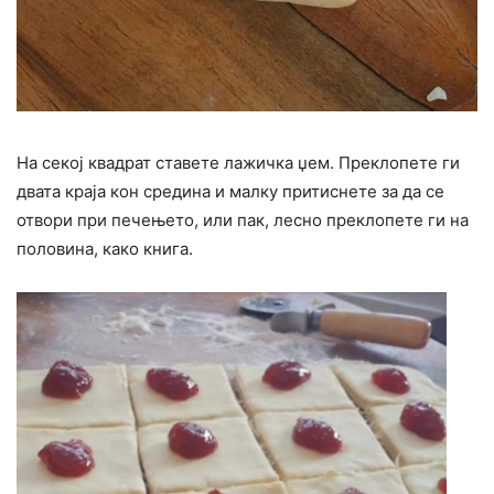
На секој квадрат ставете лажичка џем. Преклопете ги
двата краја кон средина и малку притиснете за да се
отвори при печењето, или пак, лесно преклопете ги на
половина, како книга.