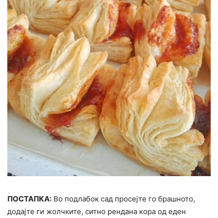
ПОСТАПКА:
Во подлабок сад просејте го брашното,
додајте ги жолчките, ситно рендана кора од еден