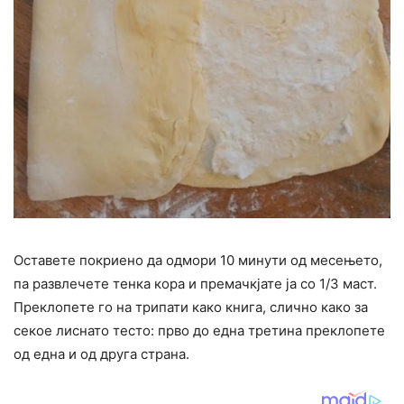
Оставете покриено да одмори 10 минути од месењето,
па развлечете тенка кора и премачкјате ја со 1/3 маст.
Преклопете го на трипати како книга, слично како за
секое лиснато тесто: прво до една третина преклопете
од една и од друга страна.