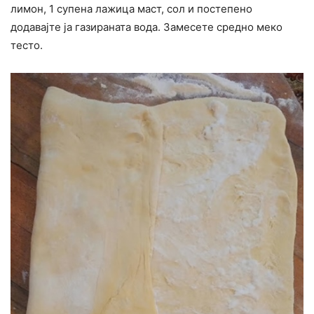
лимон, 1 супена лажица маст, сол и постепено
додавајте ја газираната вода. Замесете средно меко
тесто.