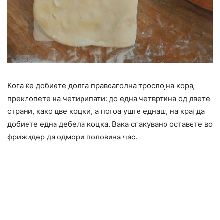
Кога ќе добиете долга правоаголна трослојна кора,
преклопете на четирипати: до една четвртина од двете
страни, како две коцки, а потоа уште еднаш, на крај да
добиете една дебела коцка. Вака спакувано оставете во
фрижидер да одмори половина час.