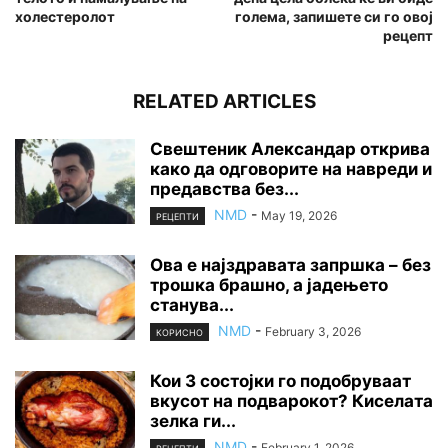
холестеролот
голема, запишете си го овој
рецепт
RELATED ARTICLES
Свештеник Александар открива
како да одговорите на навреди и
предавства без...
NMD
-
May 19, 2026
РЕЦЕПТИ
Ова е најздравата запршка – без
трошка брашно, а јадењето
станува...
NMD
-
February 3, 2026
КОРИСНО
Кои 3 состојки го подобруваат
вкусот на подварокот? Киселата
зелка ги...
NMD
-
February 1, 2026