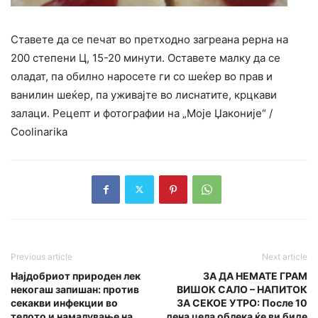
Ставете да се печат во претходно загреана рерна на
200 степени Ц, 15-20 минути. Оставете малку да се
оладат, па обилно наросете ги со шеќер во прав и
ванилин шеќер, па уживајте во лиснатите, крцкави
залаци. Рецепт и фотографии на „Моје Џаконије“ /
Сооlinarika
Previous article
Next article
Најдобриот природен лек
ЗА ДА НЕМАТЕ ГРАМ
некогаш запишан: против
ВИШОК САЛО – НАПИТОК
секакви инфекции во
ЗА СЕКОЕ УТРО: После 10
телото и намалување на
дена цела облека ќе ви биде