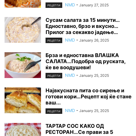
NMD
-
January 27, 2025
РЕЦЕПТИ
Сусам салата за 15 минути…
Едноставно, брзо и вкусно…
Прилог за секакво јадење…
NMD
-
January 26, 2025
РЕЦЕПТИ
Брза и едноставна ВЛАШКА
САЛАТА…Подобра од руската,
ќе ве воодушеви!
NMD
-
January 25, 2025
РЕЦЕПТИ
Највкусната пита со сирење и
готови кори…Рецепт кој ќе стане
ваш...
NMD
-
January 25, 2025
РЕЦЕПТИ
ТАРТАР СОС КАКО ОД
РЕСТОРАН…Се прави за 5