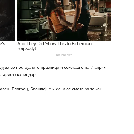
јува во постојаните празници и секогаш е на 7 април
стариот) календар.
овец, Благоец, Блошчојне и сл. и се смета за тежок