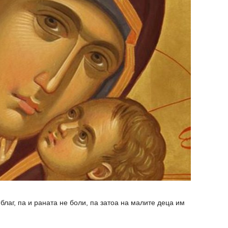
лаг, па и раната не боли, па затоа на малите деца им