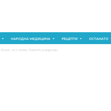
НАРОДНА МЕДИЦИНА
РЕЦЕПТИ
ОСТАНАТО
олат, сè е слатко: бакнете ја мајка ви...