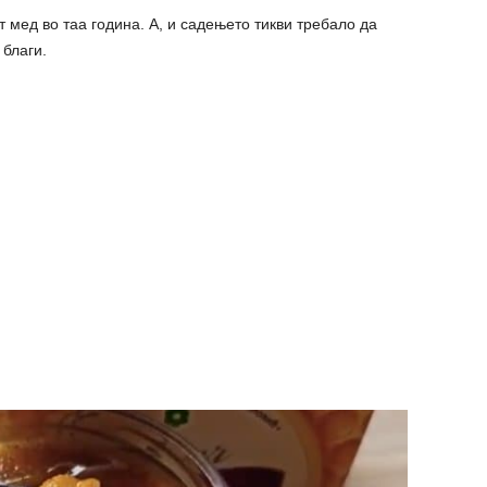
т мед во таа година. А, и садењето тикви требало да
 благи.