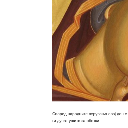
Според народните верувања овој ден е б
ги дупат ушите за обетки.