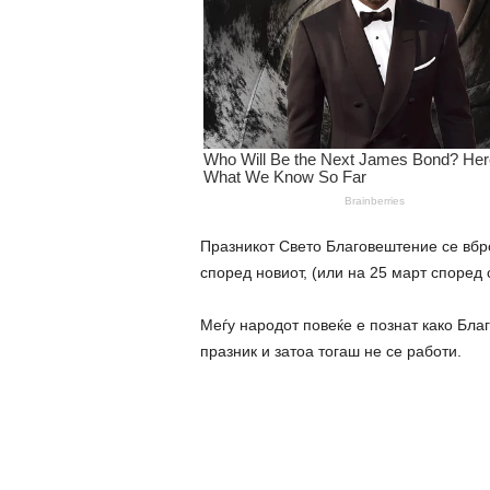
Празникот Свето Благовештение се вбро
според новиот, (или на 25 март според 
Меѓу народот повеќе е познат како Благ
празник и затоа тогаш не се работи.