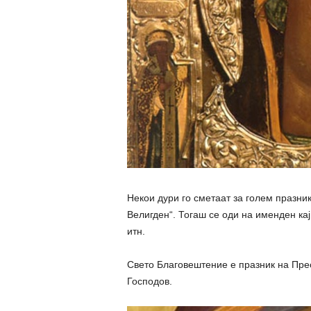
Некои дури го сметаат за голем празник
Велигден“. Тогаш се оди на именден кај
итн.
Свето Благовештение е празник на Прес
Господов.