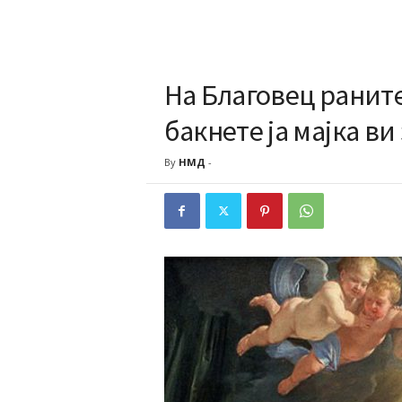
На Благовец раните 
бакнете ја мајка ви
By
НМД
-