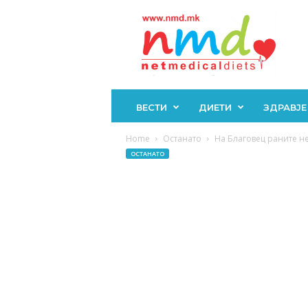
Н
М
Д
ВЕСТИ
ДИЕТИ
ЗДРАВЈЕ
Home
Останато
На Благовец раните не б
ОСТАНАТО