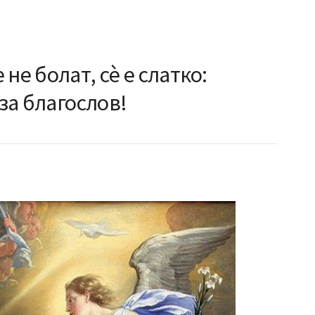
не болат, сè е слатко:
 за благослов!