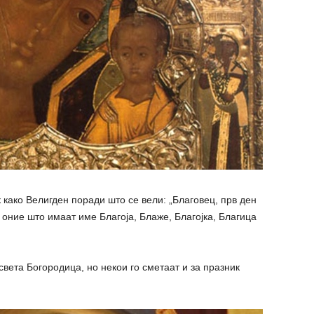
 како Велигден поради што се вели: „Благовец, прв ден
 оние што имаат име Благоја, Блаже, Благојка, Благица
вета Богородица, но некои го сметаат и за празник