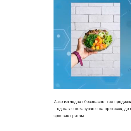
Иако изгледаат безопасно, тие предизв
– од нагло покачување на притисок, до
срцевиот ритам.