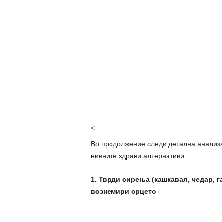
<
Во продолжение следи детална анализа
нивните здрави алтернативи.
1. Тврди сирења (кашкавал, чедар, 
вознемири срцето