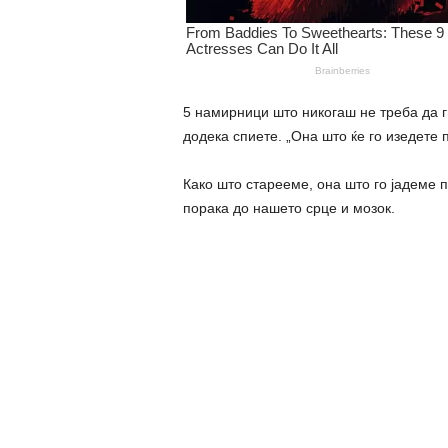
5 намирници што никогаш не треба да г
додека спиете. „Она што ќе го изедет
Како што старееме, она што го јадеме п
порака до нашето срце и мозок.