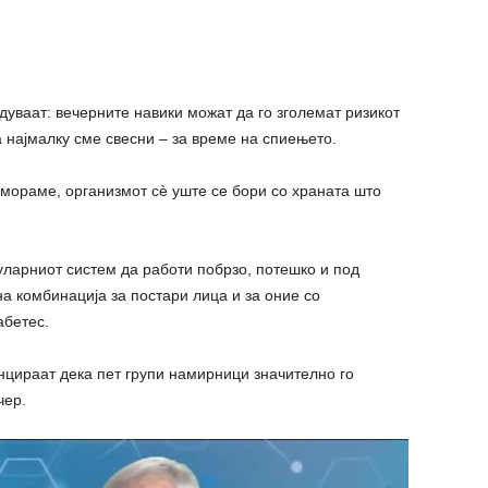
уваат: вечерните навики можат да го зголемат ризикот
а најмалку сме свесни – за време на спиењето.
мораме, организмот сè уште се бори со храната што
ларниот систем да работи побрзо, потешко и под
а комбинација за постари лица и за оние со
абетес.
енцираат дека пет групи намирници значително го
чер.