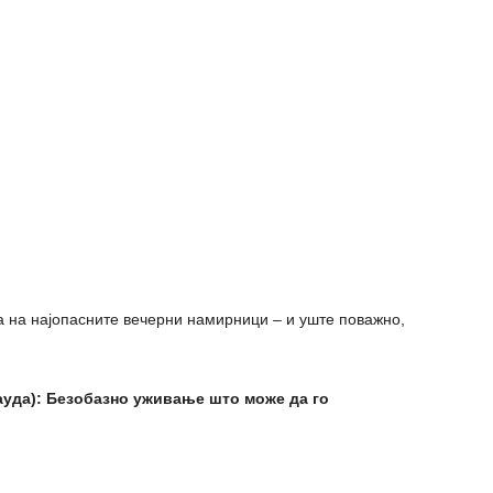
 на најопасните вечерни намирници – и уште поважно,
гауда): Безобазно уживање што може да го