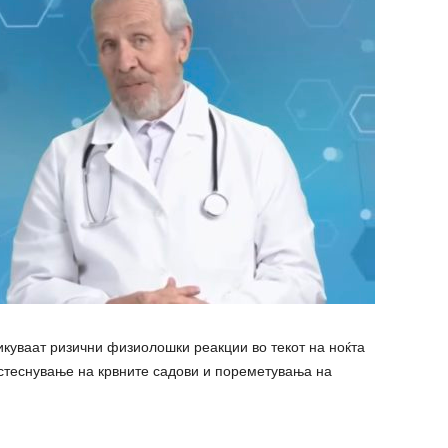
икуваат ризични физиолошки реакции во текот на ноќта
 стеснување на крвните садови и пореметувања на