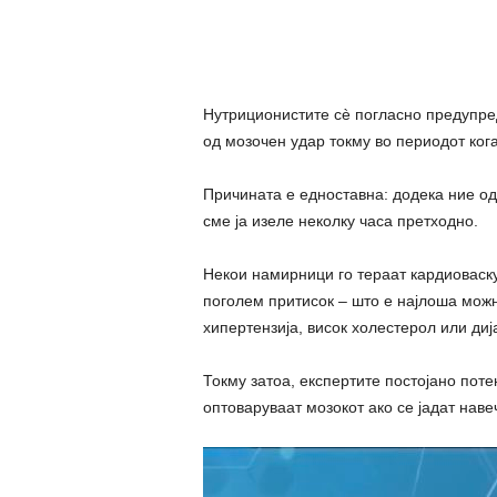
Нутриционистите сè погласно предупред
од мозочен удар токму во периодот ког
Причината е едноставна: додека ние од
сме ја изеле неколку часа претходно.
Некои намирници го тераат кардиоваску
поголем притисок – што е најлоша можн
хипертензија, висок холестерол или диј
Токму затоа, експертите постојано пот
оптоваруваат мозокот ако се јадат наве