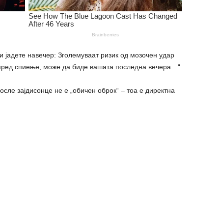
и јадете навечер: Зголемуваат ризик од мозочен удар
е пред спиење, може да биде вашата последна вечера…“
осле зајдисонце не е „обичен оброк“ – тоа е директна