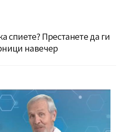
а спиете? Престанете да ги
ирници навечер