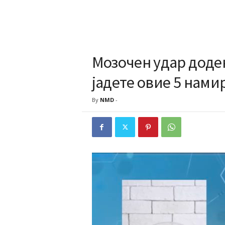
Мозочен удар додек
јадете овие 5 нам
By
NMD
-