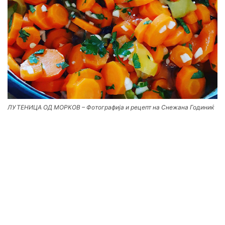
ЛУТЕНИЦА ОД МОРКОВ – Фотографија и рецепт на Снежана Годиниќ