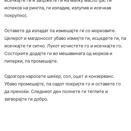
исечкајте ги и запржете ги на малку масло (јас ги
испеков на рингла, ги изладив, излупив и исечкав
покрупно).
Оставете да изладат па измешајте ги со морковите.
Целерот и магдоносот убаво измијте ги, исцедете ги, па
исечкајте ги ситно. Лукот исчистете го и исечкајте го.
Состојките додајте ги во мешавината од морков и
пиперки, па промешајте.
Одозгора наросете шеќер, сол, оцет и конзерванс.
Убаво промешајте, па садот покријте го и оставете го
да преноќи. Следниот ден полнете ги теглите и
затворајте ги добро.