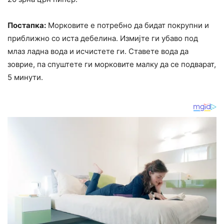
Постапка:
Морковите е потребно да бидат покрупни и
приближно со иста дебелина. Измијте ги убаво под
млаз ладна вода и исчистете ги. Ставете вода да
зоврие, па спуштете ги морковите малку да се подварат,
5 минути.