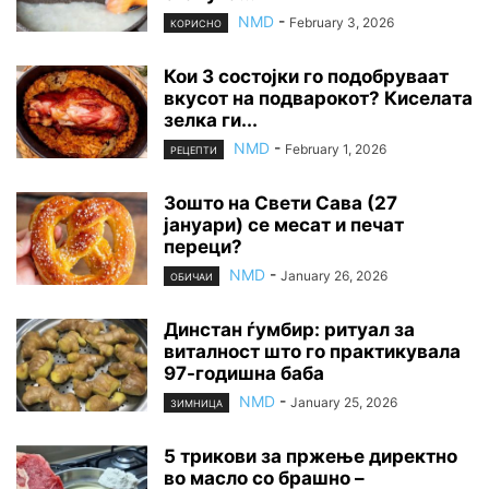
NMD
-
February 3, 2026
КОРИСНО
Кои 3 состојки го подобруваат
вкусот на подварокот? Киселата
зелка ги...
NMD
-
February 1, 2026
РЕЦЕПТИ
Зошто на Свети Сава (27
јануари) се месат и печат
переци?
NMD
-
January 26, 2026
ОБИЧАИ
Динстан ѓумбир: ритуал за
виталност што го практикувала
97-годишна баба
NMD
-
January 25, 2026
ЗИМНИЦА
5 трикови за пржење директно
во масло со брашно –