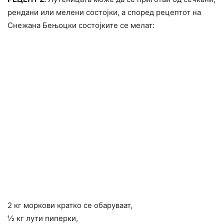
рендани или мелени состојки, а според рецептот на
Снежана Бењоцки состојките се мелат:
2 кг моркови кратко се обаруваат,
½ кг лути пиперки,