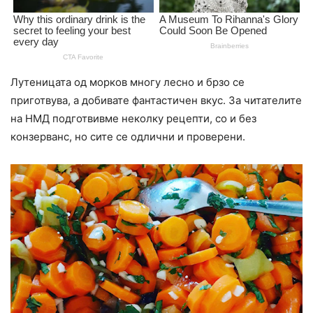
Лутеницата од морков многу лесно и брзо се
приготвува, а добивате фантастичен вкус. За читателите
на НМД подготвивме неколку рецепти, со и без
конзерванс, но сите се одлични и проверени.