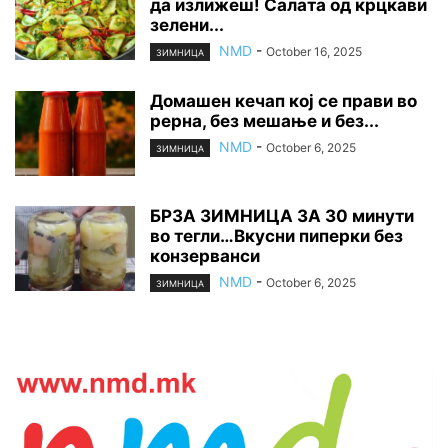
да излижеш! Салата од крцкави
зелени...
NMD
-
October 16, 2025
ЗИМНИЦА
Домашен кечап кој се прави во
рерна, без мешање и без...
NMD
-
October 6, 2025
ЗИМНИЦА
БРЗА ЗИМНИЦА ЗА 30 минути
во тегли…Вкусни пиперки без
конзерванси
NMD
-
October 6, 2025
ЗИМНИЦА