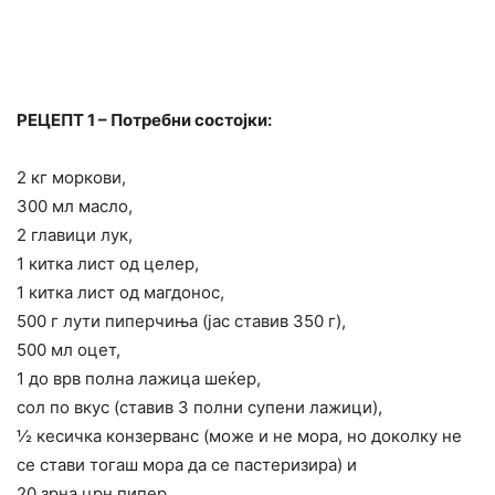
РЕЦЕПТ 1 – Потребни состојки:
2 кг моркови,
300 мл масло,
2 главици лук,
1 китка лист од целер,
1 китка лист од магдонос,
500 г лути пиперчиња (јас ставив 350 г),
500 мл оцет,
1 до врв полна лажица шеќер,
сол по вкус (ставив 3 полни супени лажици),
½ кесичка конзерванс (може и не мора, но доколку не
се стави тогаш мора да се пастеризира) и
20 зрна црн пипер.