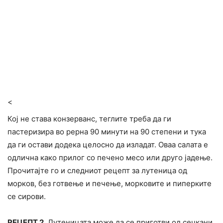
<
Кој не става конзерванс, теглите треба да ги
пастеризира во рерна 90 минути на 90 степени и тука
да ги остави додека целосно да изладат. Оваа салата е
одлична како прилог со печено месо или друго јадење.
Прочитајте го и следниот рецепт за лутеница од
морков, без готвење и печење, морковите и пиперките
се сирови.
РЕЦЕПТ 2.
Лутеницата може да се приготви од сечкани,