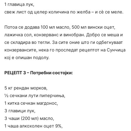
1 главица лук,
свеж лист од целер количина по желба – и сè се меле.
Потоа се додава 100 мл масло, 500 мл вински оцет,
лажичка сол, конзерванс и винобран. Добро се меша и
се складира во тегли. За сите оние што ги одбегнуваат
конзервансите, нека го проследат рецептот на Сунчица
кој е опишан подолу.
РЕЦЕПТ 3 – Потребни состојки:
5 кг рендан морков,
½ сечкани лути пиперчиња,
1 китка сечкан магдонос,
3 главици лук,
3 чаши (200 мл) масло,
1 чаша алкоxолен оцет 9%,