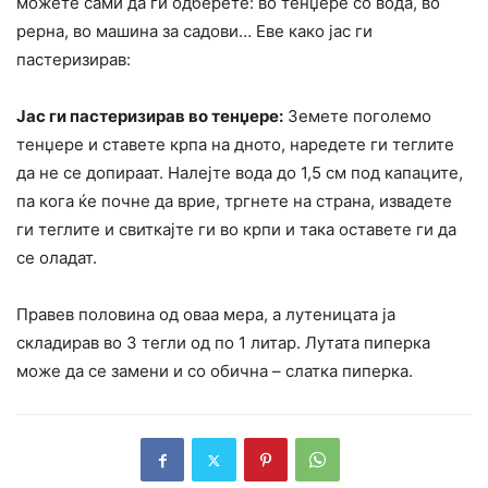
можете сами да ги одберете: во тенџере со вода, во
рерна, во машина за садови… Еве како јас ги
пастеризирав:
Јас ги пастеризирав во тенџере:
Земете поголемо
тенџере и ставете крпа на дното, наредете ги теглите
да не се допираат. Налејте вода до 1,5 см под капаците,
па кога ќе почне да врие, тргнете на страна, извадете
ги теглите и свиткајте ги во крпи и така оставете ги да
се оладат.
Правев половина од оваа мера, а лутеницата ја
складирав во 3 тегли од по 1 литар. Лутата пиперка
може да се замени и со обична – слатка пиперка.