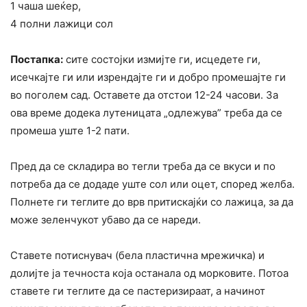
1 чаша шеќер,
4 полни лажици сол
Постапка:
сите состојки измијте ги, исцедете ги,
исечкајте ги или изрендајте ги и добро промешајте ги
во поголем сад. Оставете да отстои 12-24 часови. За
ова време додека лутеницата „одлежува” треба да се
промеша уште 1-2 пати.
Пред да се складира во тегли треба да се вкуси и по
потреба да се додаде уште сол или оцет, според желба.
Полнете ги теглите до врв притискајќи со лажица, за да
може зеленчукот убаво да се нареди.
Ставете потиснувач (бела пластична мрежичка) и
долијте ја течноста која останала од морковите. Потоа
ставете ги теглите да се пастеризираат, а начинот