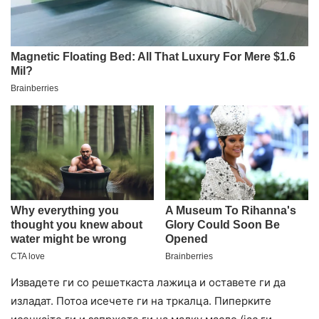
Извадете ги со решеткаста лажица и оставете ги да
изладат. Потоа исечете ги на тркалца. Пиперките