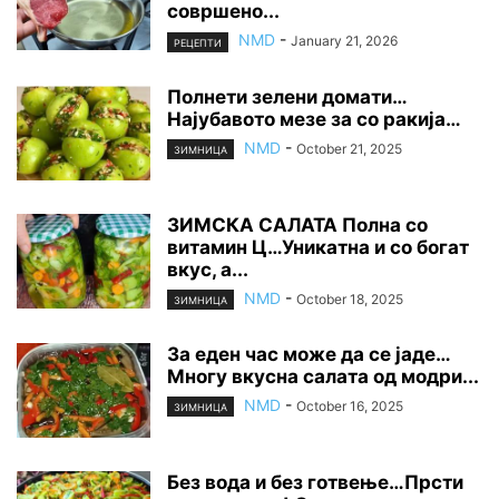
совршено...
NMD
-
January 21, 2026
РЕЦЕПТИ
Полнети зелени домати…
Најубавото мезе за со ракија…
NMD
-
October 21, 2025
ЗИМНИЦА
ЗИМСКА САЛАТА Полна со
витамин Ц…Уникатна и со богат
вкус, а...
NMD
-
October 18, 2025
ЗИМНИЦА
За еден час може да се јаде…
Многу вкусна салата од модри...
NMD
-
October 16, 2025
ЗИМНИЦА
Без вода и без готвење…Прсти