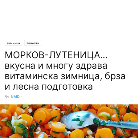
зимница
Рецепти
МОРКОВ-ЛУТЕНИЦА…
вкусна и многу здрава
витаминска зимница, брза
и лесна подготовка
By
NMD
-