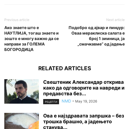
Previous article
Next article
Ако знаете што е
Подобро од ајвар и пинџур:
НАУТЛИЈА, тогаш знаете и
Оваа мераклиска салата е
зошто е многу важно да се
број 1 зимница, ја
направи за ГОЛЕМА
„смачкавме“ oд јадење
БОГОРОДИЦА
RELATED ARTICLES
Свештеник Александар открива
како да одговорите на навреди и
предавства без...
NMD
-
May 19, 2026
РЕЦЕПТИ
Ова е најздравата запршка – без
трошка брашно, а јадењето
станува...