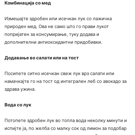
Комбинација со мед
Измешајте здробен или исечкан лук со лажичка
природен мед. Ова не само што го прави лукот
попријатен за консумирање, туку додава и
дополнителни антиоксидантни придобивки.
Додавање во салати или на тост
Посипете ситно исечкан свеж лук врз салати или
намачкајте го на тост од интегрален леб со авокадо за
здрава ужина.
Вода со лук
Потопете здробен лук во топла вода неколку минути и
испијте ја, по желба со малку сок од лимон за подобар