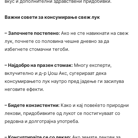
вкус и дополнителни здравствени придобивки.
Важни совети за консумирање свеж лук
– Започнете постепено:
Ако не сте навикнати на свеж
лук, почнете со половина чешне дневно за да
избегнете стомачни тегоби.
– Најдобро на празен стомак:
Многу експерти,
вклучително и д-р Џош Акс, сугерираат дека
консумирањето лук наутро пред јадење ги засилува
неговите ефекти.
– Бидете конзистентни:
Како и кај повеќето природни
лекови, придобивките од лукот се постигнуваат со
редовна и долготрајна употреба.
– Консултирајте се со лекар:
Ако земате лекови за