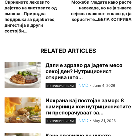
Скриеното лековито
Можеби гледате како расте
дејство на листовите од
насекаде, но не ја знаете
смоква…Природна
нејзина важност и како да ја
поддршка за дијабетес,
користите…БЕЛА КОПРИВА
дигестија и други
состојби…
RELATED ARTICLES
Дали е здраво да јадете месо
секој ден? Нутриционист
открива што...
NMD
-
June 4, 2026
НУТРИЦИОНИЗАМ
Исхрана кај постојан замор: 8
намирници кои нутриционистите
ги препорачуваат за...
NMD
-
May 31, 2026
НУТРИЦИОНИЗАМ
Како правилно да чувате