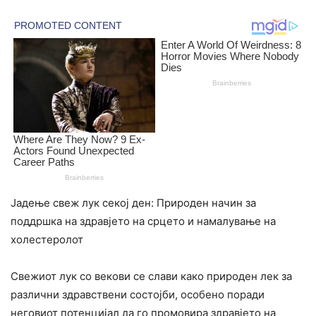
Јадење свеж лук секој ден: Природен начин за
поддршка на здравјето на срцето и намалување на
холестеролот
Свежиот лук со векови се слави како природен лек за
различни здравствени состојби, особено поради
неговиот потенцијал да го промовира здравјето на