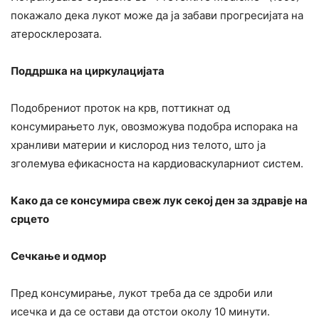
покажало дека лукот може да ја забави прогресијата на
атеросклерозата.
Поддршка на циркулацијата
Подобрениот проток на крв, поттикнат од
консумирањето лук, овозможува подобра испорака на
хранливи материи и кислород низ телото, што ја
зголемува ефикасноста на кардиоваскуларниот систем.
Како да се консумира свеж лук секој ден за здравје на
срцето
Сечкање и одмор
Пред консумирање, лукот треба да се здроби или
исечка и да се остави да отстои околу 10 минути.