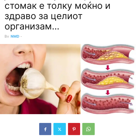
стомак е толку моќно и
здраво за целиот
организам…
By
NMD
-