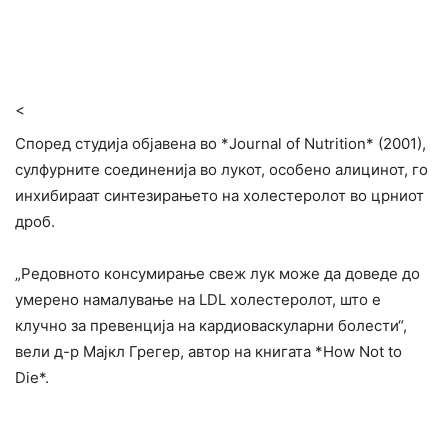
<
Според студија објавена во *Journal of Nutrition* (2001),
сулфурните соединенија во лукот, особено алицинот, го
инхибираат синтезирањето на холестеролот во црниот
дроб.
„Редовното консумирање свеж лук може да доведе до
умерено намалување на LDL холестеролот, што е
клучно за превенција на кардиоваскуларни болести“,
вели д-р Мајкл Грегер, автор на книгата *How Not to
Die*.