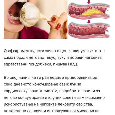
Овој скромен кујнски зачин е ценет ширум светот не
само поради неговиот вкус, туку и поради неговите
здравствени придобивки, пишува НМД.
Во овој напис, ќе ги разгледаме придобивките од
секојдневното консумирање свеж лук за
кардиоваскуларниот систем, најдобрите начини за
негово консумирање и клучни совети за максимално
искористување на неговите лековити својства,
поткрепени со научни истражувања и мислења на