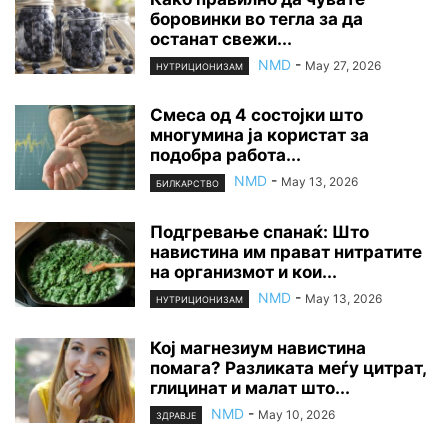
боровинки во тегла за да
останат свежи...
NMD
-
May 27, 2026
НУТРИЦИОНИЗАМ
Смеса од 4 состојки што
многумина ја користат за
подобра работа...
NMD
-
May 13, 2026
БИЛКАРСТВО
Подгревање спанаќ: Што
навистина им прават нитратите
на организмот и кои...
NMD
-
May 13, 2026
НУТРИЦИОНИЗАМ
Кој магнезиум навистина
помага? Разликата меѓу цитрат,
глицинат и малат што...
NMD
-
May 10, 2026
ЗДРАВЈЕ