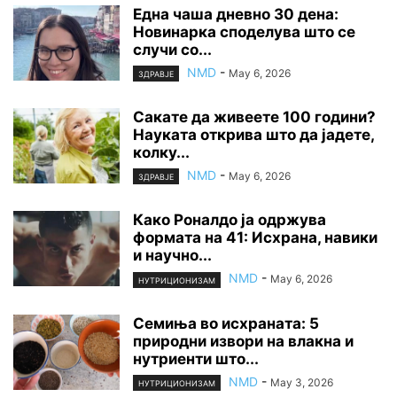
Една чаша дневно 30 дена:
Новинарка споделува што се
случи со...
NMD
-
May 6, 2026
ЗДРАВЈЕ
Сакате да живеете 100 години?
Науката открива што да јадете,
колку...
NMD
-
May 6, 2026
ЗДРАВЈЕ
Како Роналдо ја одржува
формата на 41: Исхрана, навики
и научно...
NMD
-
May 6, 2026
НУТРИЦИОНИЗАМ
Семиња во исхраната: 5
природни извори на влакна и
нутриенти што...
NMD
-
May 3, 2026
НУТРИЦИОНИЗАМ