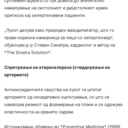
суплементацијата со лук довела до значително
намалување на систолниот и дијастолниот крвен
притисок кај хипертензивни пациенти.
„Лукот делува како природен вазодилататор, што го
прави корисна намирница за лица со хипертензија“,
објаснува д-р Стивен Синатра, кардиолог и автор на
*The Sinatra Solution*.
Спречување на атеросклероза (стврднување на
артериите)
Антиоксидантните својства на лукот ги штитат
артериите од оксидативно оштетување, со што се
намалува ризикот од формирање на плаки и се одржува
еластичноста на крвните садови.
Истражување објавено во *Preventive Medicine* (1999)