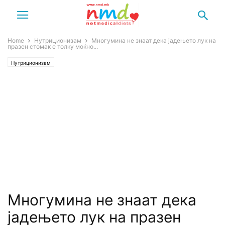
Home
Нутриционизам
Многумина не знаат дека јадењето лук на
празен стомак е толку моќно...
Нутриционизам
Многумина не знаат дека
јадењето лук на празен