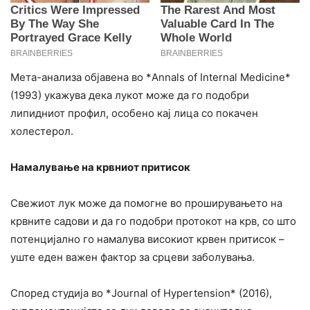
Мета-анализа објавена во *Annals of Internal Medicine*
(1993) укажува дека лукот може да го подобри
липидниот профил, особено кај лица со покачен
холестерол.
Намалување на крвниот притисок
Свежиот лук може да помогне во проширувањето на
крвните садови и да го подобри протокот на крв, со што
потенцијално го намалува високиот крвен притисок –
уште еден важен фактор за срцеви заболувања.
Според студија во *Journal of Hypertension* (2016),