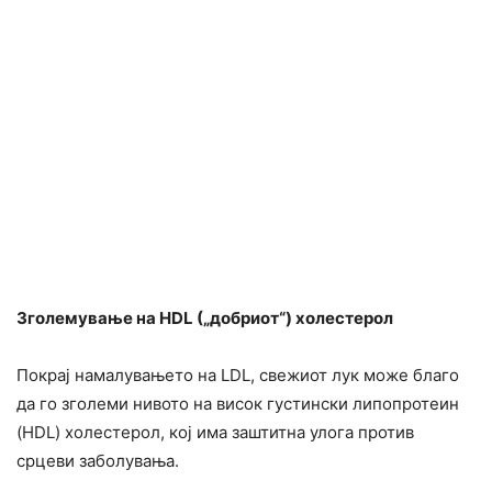
Зголемување на HDL („добриот“) холестерол
Покрај намалувањето на LDL, свежиот лук може благо
да го зголеми нивото на висок густински липопротеин
(HDL) холестерол, кој има заштитна улога против
срцеви заболувања.