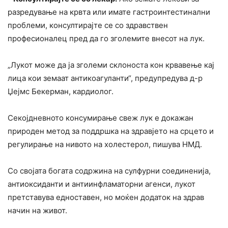
разредување на крвта или имате гастроинтестинални
проблеми, консултирајте се со здравствен
професионалец пред да го зголемите внесот на лук.
„Лукот може да ја зголеми склоноста кон крвавење кај
лица кои земаат антикоагуланти“, предупредува д-р
Џејмс Бекерман, кардиолог.
Секојдневното консумирање свеж лук е докажан
природен метод за поддршка на здравјето на срцето и
регулирање на нивото на холестерол, пишува НМД.
Со својата богата содржина на сулфурни соединенија,
антиоксиданти и антиинфламаторни агенси, лукот
претставува едноставен, но моќен додаток на здрав
начин на живот.