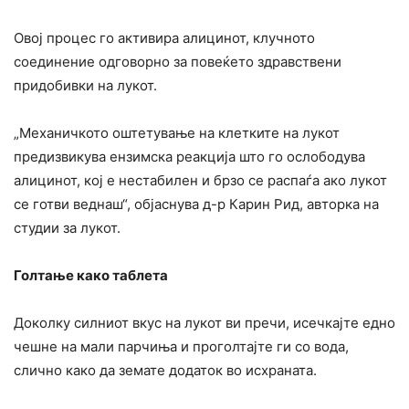
Овој процес го активира алицинот, клучното
соединение одговорно за повеќето здравствени
придобивки на лукот.
„Механичкото оштетување на клетките на лукот
предизвикува ензимска реакција што го ослободува
алицинот, кој е нестабилен и брзо се распаѓа ако лукот
се готви веднаш“, објаснува д-р Карин Рид, авторка на
студии за лукот.
Голтање како таблета
Доколку силниот вкус на лукот ви пречи, исечкајте едно
чешне на мали парчиња и проголтајте ги со вода,
слично како да земате додаток во исхраната.