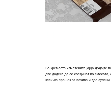
Во кремасто изматените јајца додајте 
две додека да се соединат во смесата,
кесичка прашок за печиво и две супени 