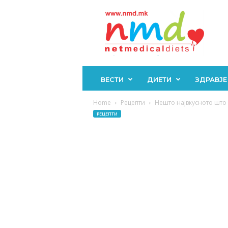
Н
М
Д
ВЕСТИ
ДИЕТИ
ЗДРАВЈЕ
Home
Рецепти
Нешто највкусното што 
РЕЦЕПТИ