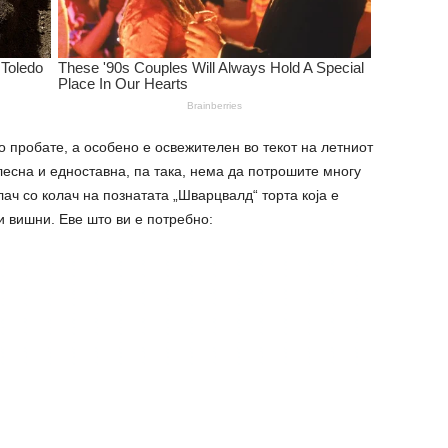
го пробате, а особено е освежителен во текот на летниот
лесна и едноставна, па така, нема да потрошите многу
лач со колач на познатата „Шварцвалд“ торта која е
и вишни. Еве што ви е потребно: