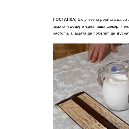
ПОСТАПКА:
Вклучете ја рерната да се 
јајцата и додајте една чаша шеќер. Пен
растопи, а јајцата да побелат, да згусна