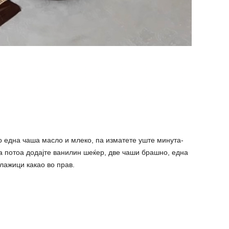
по една чаша масло и млеко, па изматете уште минута-
 а потоа додајте ванилин шеќер, две чаши брашно, една
лажици какао во прав.