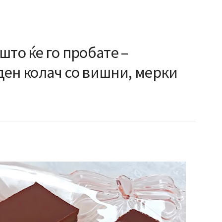
што ќе го пробате –
ден колач со вишни, мерки