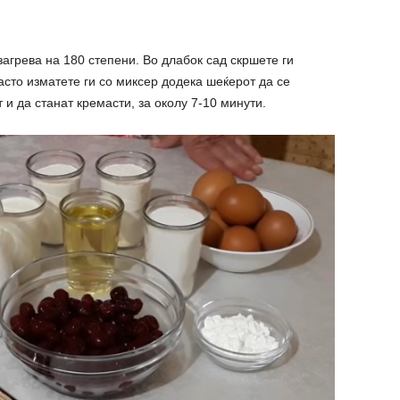
загрева на 180 степени. Во длабок сад скршете ги
асто изматете ги со миксер додека шеќерот да се
т и да станат кремасти, за околу 7-10 минути.