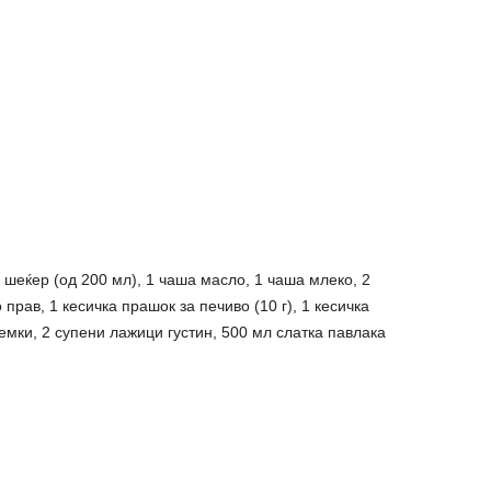
а шеќер (од 200 мл), 1 чаша масло, 1 чаша млеко, 2
прав, 1 кесичка прашок за печиво (10 г), 1 кесичка
семки, 2 супени лажици густин, 500 мл слатка павлака