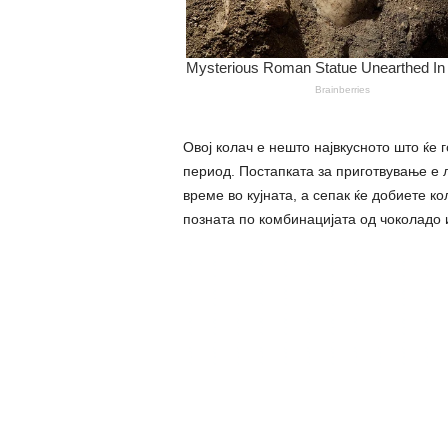
Овој колач е нешто највкусното што ќе 
период. Постапката за приготвување е 
време во кујната, а сепак ќе добиете ко
позната по комбинацијата од чоколадо 