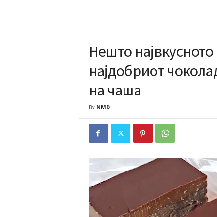
Нешто највкусното 
најдобриот чокола
на чаша
By
NMD
-