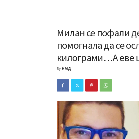
Милан се пофали д
помогнала да се ос
килограми…А еве ш
By
НМД
-