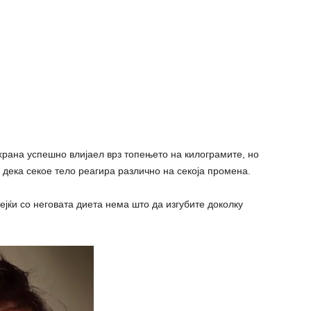
храна успешно влијаел врз топењето на килограмите, но
е дека секое тело реагира различно на секоја промена.
ејќи со неговата диета нема што да изгубите доколку