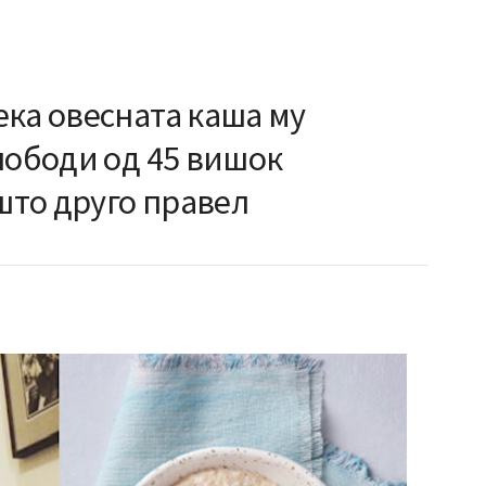
ека овесната каша му
лободи од 45 вишок
то друго правел