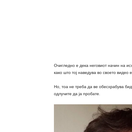
Очигледно е дека неговиот начин на ис
како што тој наведува во своето видео 
Но, тоа не треба да ве обесхрабува бид
одлучите да ја пробате.