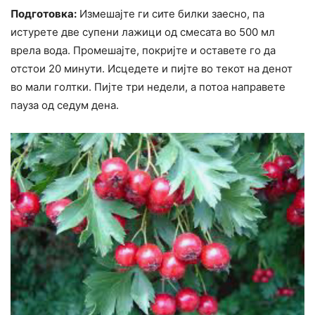
Подготовка:
Измешајте ги сите билки заесно, па
истурете две супени лажици од смесата во 500 мл
врела вода. Промешајте, покријте и оставете го да
отстои 20 минути. Исцедете и пијте во текот на денот
во мали голтки. Пијте три недели, а потоа направете
пауза од седум дена.