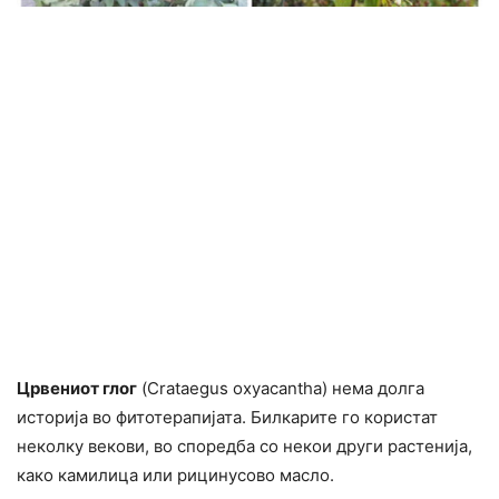
Црвениот глог
(Crataegus oxyacantha) нема долга
историја во фитотерапијата. Билкарите го користат
неколку векови, во споредба со некои други растенија,
како камилица или рицинусово масло.