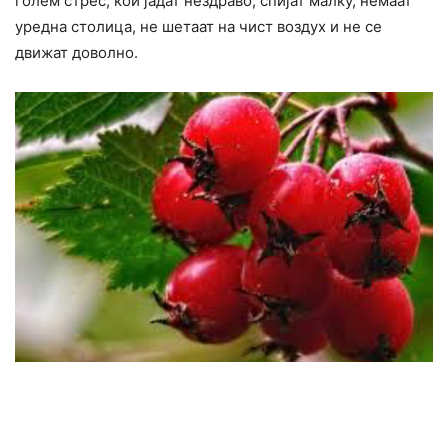
голем стрес, кои јадат нездраво, спијат малку, немаат
уредна столица, не шетаат на чист воздух и не се
движат доволно.