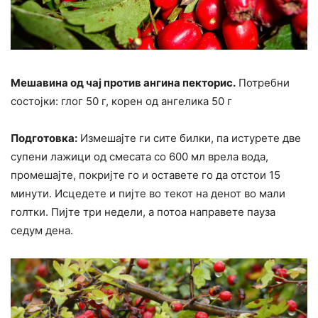
Мешавина од чај против ангина пекторис.
Потребни
состојки: глог 50 г, корен од ангелика 50 г
Подготовка:
Измешајте ги сите билки, па истурете две
супени лажици од смесата со 600 мл врела вода,
промешајте, покријте го и оставете го да отстои 15
минути. Исцедете и пијте во текот на денот во мали
голтки. Пијте три недели, а потоа направете пауза
седум дена.