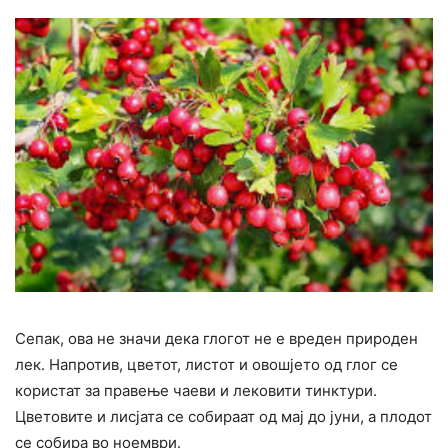
Сепак, ова не значи дека глогот не е вреден природен
лек. Напротив, цветот, листот и овошјето од глог се
користат за правење чаеви и лековити тинктури.
Цветовите и лисјата се собираат од мај до јуни, а плодот
се собира во ноември.