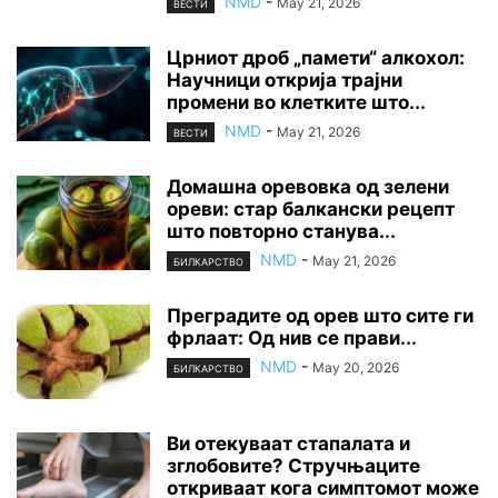
NMD
-
May 21, 2026
ВЕСТИ
Црниот дроб „памети“ алкохол:
Научници открија трајни
промени во клетките што...
NMD
-
May 21, 2026
ВЕСТИ
Домашна оревовка од зелени
ореви: стар балкански рецепт
што повторно станува...
NMD
-
May 21, 2026
БИЛКАРСТВО
Преградите од орев што сите ги
фрлаат: Од нив се прави...
NMD
-
May 20, 2026
БИЛКАРСТВО
Ви отекуваат стапалата и
зглобовите? Стручњаците
откриваат кога симптомот може