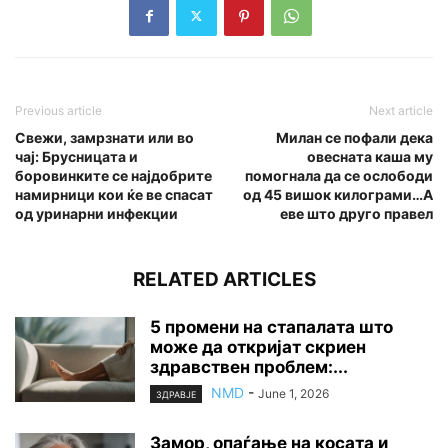
Previous article
Next article
Свежи, замрзнати или во
Милан се пофали дека
чај: Брусницата и
овесната каша му
боровинките се најдобрите
помогнала да се ослободи
намирници кои ќе ве спасат
од 45 вишок килограми…А
од уринарни инфекции
еве што друго правел
RELATED ARTICLES
5 промени на стапалата што
може да откријат скриен
здравствен проблем:...
NMD
-
June 1, 2026
ЗДРАВЈЕ
Замор, опаѓање на косата и