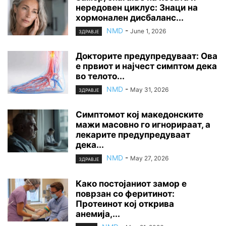
нередовен циклус: Знаци на
хормонален дисбаланс...
NMD
-
June 1, 2026
ЗДРАВЈЕ
Докторите предупредуваат: Ова
е првиот и најчест симптом дека
во телото...
NMD
-
May 31, 2026
ЗДРАВЈЕ
Симптомот кој македонските
мажи масовно го игнорираат, а
лекарите предупредуваат
дека...
NMD
-
May 27, 2026
ЗДРАВЈЕ
Како постојаниот замор е
поврзан со феритинот:
Протеинот кој открива
анемија,...