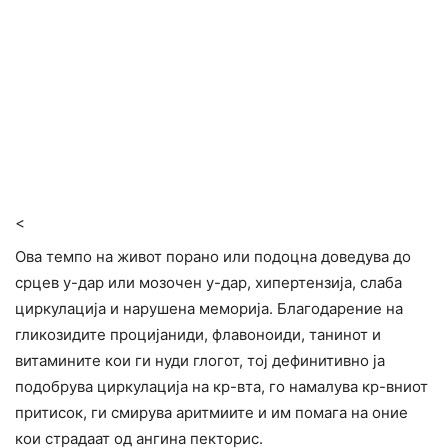
<
Ова темпо на живот порано или подоцна доведува до
срцев у-дар или мозочен у-дар, хипертензија, слаба
циркулација и нарушена меморија. Благодарение на
гликозидите процијаниди, флавоноиди, танинот и
витамините кои ги нуди глогот, тој дефинитивно ја
подобрува циркулација на кр-вта, го намалува кр-вниот
притисок, ги смирува аритмиите и им помага на оние
кои страдаат од ангина пекторис.