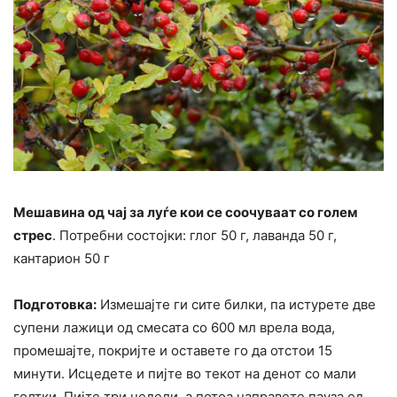
Мешавина од чај за луѓе кои се соочуваат со голем
стрес
. Потребни состојки: глог 50 г, лаванда 50 г,
кантарион 50 г
Подготовка:
Измешајте ги сите билки, па истурете две
супени лажици од смесата со 600 мл врела вода,
промешајте, покријте и оставете го да отстои 15
минути. Исцедете и пијте во текот на денот со мали
голтки. Пијте три недели, а потоа направете пауза од