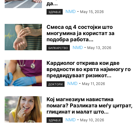
да...
NMD
-
May 15, 2026
ЗДРАВЈЕ
Смеса од 4 состојки што
многумина ја користат за
подобра работа...
NMD
-
May 13, 2026
БИЛКАРСТВО
Кардиолог открива кои две
вредности во крвта најмногу го
предвидуваат ризикот...
NMD
-
May 11, 2026
ДОКТОРИ
Кој магнезиум навистина
помага? Разликата меѓу цитрат,
глицинат и малат што...
NMD
-
May 10, 2026
ЗДРАВЈЕ