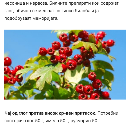
несоница и нервоза. Билните препарати кои содржат
глог, обично се мешаат со гинко билоба и ја
подобруваат меморијата.
Чај од глог против висок кр-вен притисок
. Потребни
состојки: глог 50 г, имела 50 г, рузмарин 50 г