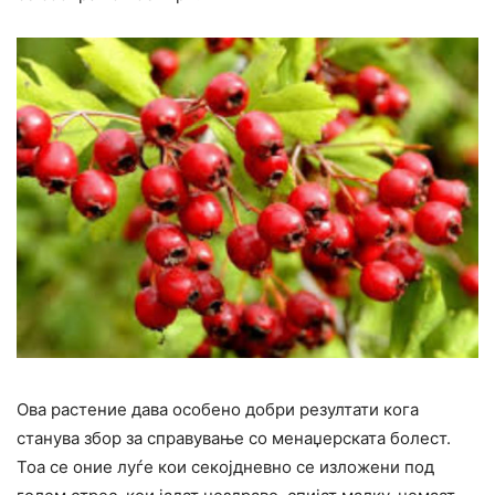
Ова растение дава особено добри резултати кога
станува збор за справување со менаџерската болест.
Тоа се оние луѓе кои секојдневно се изложени под