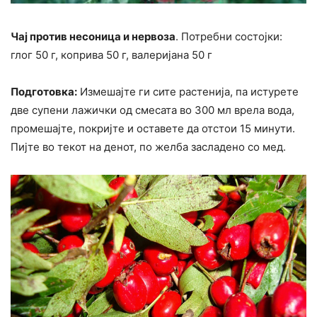
Чај против несоница и нервоза
. Потребни состојки:
глог 50 г, коприва 50 г, валеријана 50 г
Подготовка:
Измешајте ги сите растенија, па истурете
две супени лажички од смесата во 300 мл врела вода,
промешајте, покријте и оставете да отстои 15 минути.
Пијте во текот на денот, по желба засладено со мед.