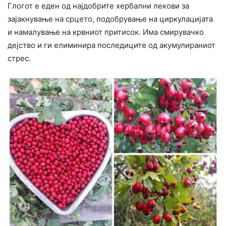
Глогот е еден од најдобрите хербални лекови за
зајакнување на срцето, подобрување на циркулацијата
и намалување на крвниот притисок. Има смирувачко
дејство и ги елиминира последиците од акумулираниот
стрес.