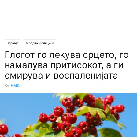
Здравје
Народна медицина
Глогот го лекува срцето, го
намалува притисокот, а ги
смирува и воспаленијата
By
НМД
-