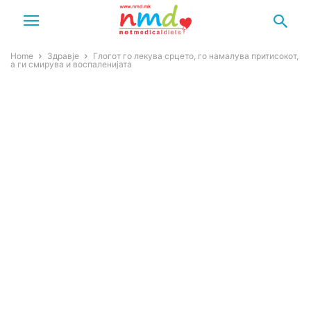
Home
Здравје
Глогот го лекува срцето, го намалува притисокот,
а ги смирува и воспаленијата