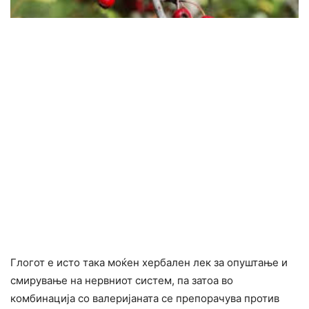
Глогот е исто така моќен хербален лек за опуштање и
смирување на нервниот систем, па затоа во
комбинација со валеријаната се препорачува против