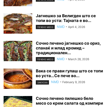
Јагнешко за Велигден што се
топи во уста: Тајната е во...
NMD
-
April 4, 2026
ПЕЧЕНО МЕСО
Сочно печено јагнешко со ориз,
спанаќ и млад кромид –
традиционален...
NMD
-
March 28, 2026
ПЕЧЕНО МЕСО
Вака се прави гулаш што се топи
во уста…Се пече во...
NMD
-
February 9, 2026
ЗАКУСКА
Сочно печено пилешко бело
месо со крем салата од компири