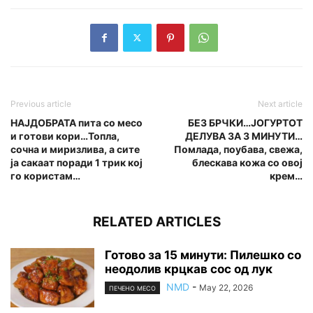
Previous article
Next article
НАЈДОБРАТА пита со месо
БЕЗ БРЧКИ…ЈОГУРТОТ
и готови кори…Топла,
ДЕЛУВА ЗА 3 МИНУТИ…
сочна и миризлива, а сите
Помлада, поубава, свежа,
ја сакаат поради 1 трик кој
блескава кожа со овој
го користам…
крем…
RELATED ARTICLES
Готово за 15 минути: Пилешко со
неодолив крцкав сос од лук
NMD
-
May 22, 2026
ПЕЧЕНО МЕСО