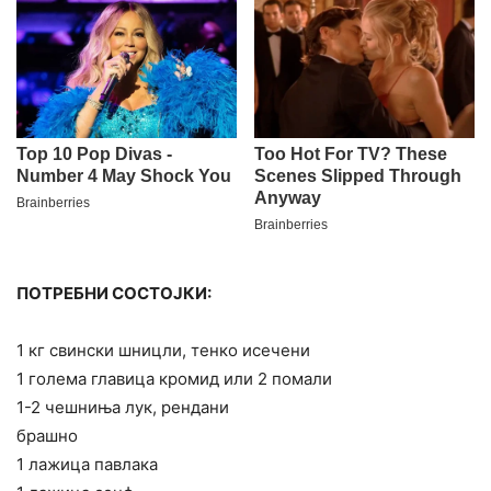
ПОТРЕБНИ СОСТОЈКИ:
1 кг свински шницли, тенко исечени
1 голема главица кромид или 2 помали
1-2 чешниња лук, рендани
брашно
1 лажица павлака