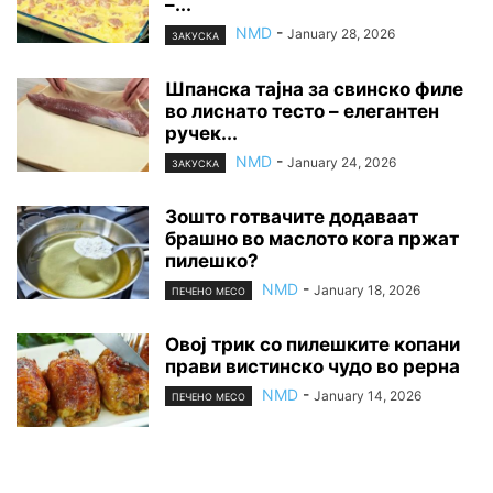
–...
NMD
-
January 28, 2026
ЗАКУСКА
Шпанска тајна за свинско филе
во лиснато тесто – елегантен
ручек...
NMD
-
January 24, 2026
ЗАКУСКА
Зошто готвачите додаваат
брашно во маслото кога пржат
пилешко?
NMD
-
January 18, 2026
ПЕЧЕНО МЕСО
Овој трик со пилешките копани
прави вистинско чудо во рерна
NMD
-
January 14, 2026
ПЕЧЕНО МЕСО