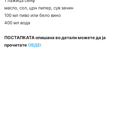
1 лажица сенф
масло, сол, црн пипер, сув зачин
100 мл пиво или бело вино
400 мл вода
ПОСТАПКАТА опишана во детали можете да ја
прочитате
ОВДЕ
: