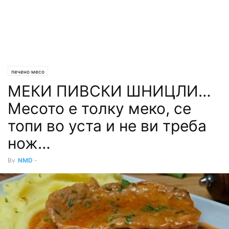
печено месо
МЕКИ ПИВСКИ ШНИЦЛИ…
Месото е толку меко, се
топи во уста и не ви треба
нож…
By
NMD
-