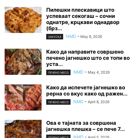
Пилешки плескавици што
успеваат секогаш – сочни
однатре, крцкави однадвор
(брз...
NMD
-
May 6, 2026
ЗАКУСКА
Како да направите совршено
печено јагнешко што се топи во
уста...
NMD
-
May 4, 2026
ПЕЧЕНО МЕСО
Како да испечете јагнешко во
рерна со вкус како од ражен...
NMD
-
April 8, 2026
ПЕЧЕНО МЕСО
Ова е тајната за совршена
јагнешка плешка – се пече 7...
NMD
-
April 5, 2026
ПЕЧЕНО МЕСО