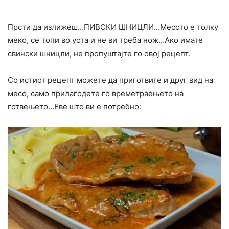
Прсти да излижеш…ПИВСКИ ШНИЦЛИ…Месото е толку
меко, се топи во уста и не ви треба нож…Ако имате
свински шницли, не пропуштајте го овој рецепт.
Со истиот рецепт можете да приготвите и друг вид на
месо, само прилагодете го времетраењето на
готвењето…Еве што ви е потребно: