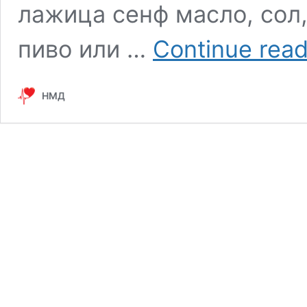
лажица сенф масло, сол,
пиво или …
Continue read
НМД