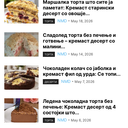
Маршалка торта што сите ја
паметат: Кремаст старински
десерт со овошје...
NMD
-
May 18, 2026
ТОРТА
Сладолед торта без печење и
готвење – кремаст десерт со
малини...
NMD
-
May 14, 2026
ТОРТА
Чоколаден колач со јаболка и
кремаст фил од урда: Се топи...
NMD
-
May 7, 2026
ДЕСЕРТИ
Ледена чоколадна торта без
печење: Кремаст десерт од 4
состојки што...
NMD
-
May 6, 2026
ТОРТА