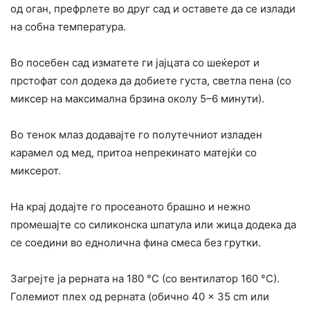
од оган, префрлете во друг сад и оставете да се излади
на собна температура.
Во посебен сад изматете ги јајцата со шеќерот и
прстофат сол додека да добиете густа, светла пена (со
миксер на максимална брзина околу 5–6 минути).
Во тенок млаз додавајте го полутечниот изладен
карамел од мед, притоа непрекинато матејќи со
миксерот.
На крај додајте го просеаното брашно и нежно
промешајте со силиконска шпатула или жица додека да
се соедини во еднолична фина смеса без грутки.
Загрејте ја рерната на 180 °C (со вентилатор 160 °C).
Големиот плех од рерната (обично 40 × 35 cm или