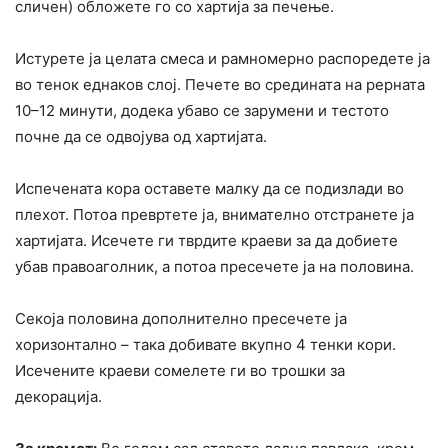
сличен) обложете го со хартија за печење.
Истурете ја целата смеса и рамномерно распоредете ја
во тенок еднаков слој. Печете во средината на рерната
10–12 минути, додека убаво се зарумени и тестото
почне да се одвојува од хартијата.
Испечената кора оставете малку да се подизлади во
плехот. Потоа превртете ја, внимателно отстранете ја
хартијата. Исечете ги тврдите краеви за да добиете
убав правоаголник, а потоа пресечете ја на половина.
Секоја половина дополнително пресечете ја
хоризонтално – така добивате вкупно 4 тенки кори.
Исечените краеви сомелете ги во трошки за
декорација.