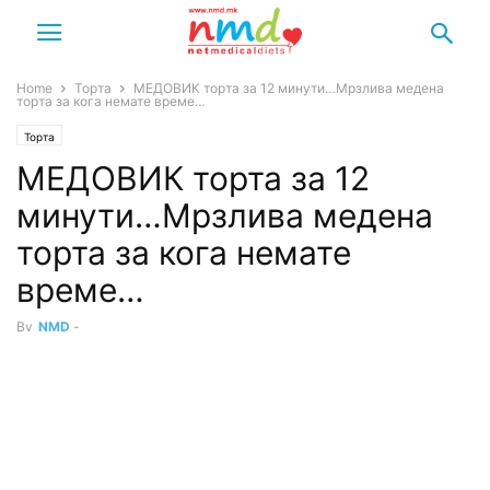
Home
Торта
МЕДОВИК торта за 12 минути…Мрзлива медена
торта за кога немате време…
Торта
МЕДОВИК торта за 12
минути…Мрзлива медена
торта за кога немате
време…
By
NMD
-