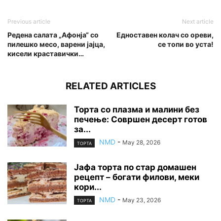
Previous article
Next article
Редена салата „Афонја“ со
Едноставен колач со ореви,
пилешко месо, варени јајца,
се топи во уста!
кисели краставички…
RELATED ARTICLES
Торта со плазма и малини без
печење: Совршен десерт готов
за...
NMD
-
May 28, 2026
ТОРТА
Јафа торта по стар домашен
рецепт – богати филови, меки
кори...
NMD
-
May 23, 2026
ТОРТА