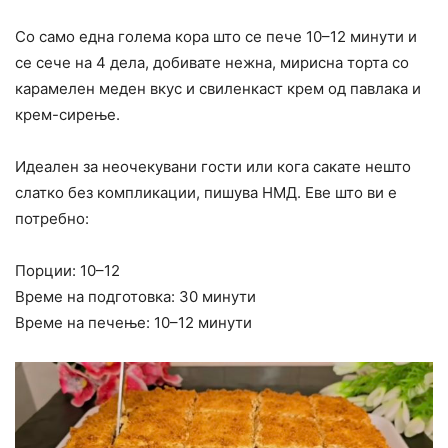
Со само една голема кора што се пече 10–12 минути и
се сече на 4 дела, добивате нежна, мирисна торта со
карамелен меден вкус и свиленкаст крем од павлака и
крем-сирење.
Идеален за неочекувани гости или кога сакате нешто
слатко без компликации, пишува НМД. Еве што ви е
потребно:
Порции: 10–12
Време на подготовка: 30 минути
Време на печење: 10–12 минути