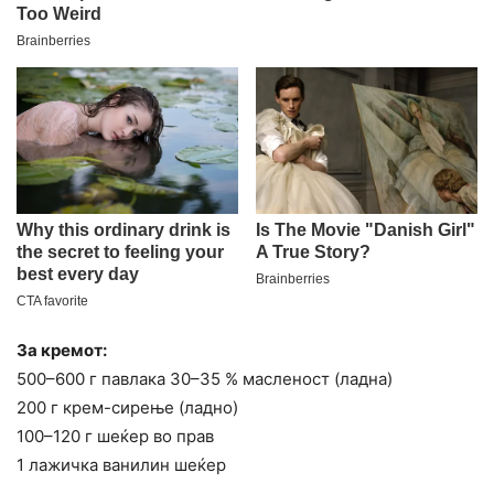
За кремот:
500–600 г павлака 30–35 % масленост (ладна)
200 г крем-сирење (ладно)
100–120 г шеќер во прав
1 лажичка ванилин шеќер