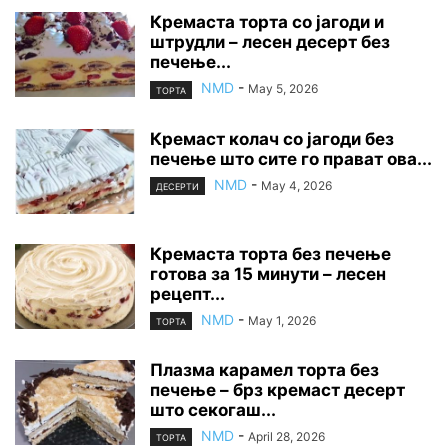
Кремаста торта со јагоди и
штрудли – лесен десерт без
печење...
NMD
-
May 5, 2026
ТОРТА
Кремаст колач со јагоди без
печење што сите го прават ова...
NMD
-
May 4, 2026
ДЕСЕРТИ
Кремаста торта без печење
готова за 15 минути – лесен
рецепт...
NMD
-
May 1, 2026
ТОРТА
Плазма карамел торта без
печење – брз кремаст десерт
што секогаш...
NMD
-
April 28, 2026
ТОРТА