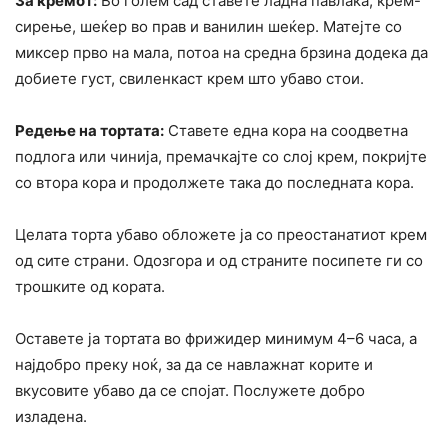
За кремот:
Во голем сад ставете ладна павлака, крем-
сирење, шеќер во прав и ванилин шеќер. Матејте со
миксер прво на мала, потоа на средна брзина додека да
добиете густ, свиленкаст крем што убаво стои.
Редење на тортата:
Ставете една кора на соодветна
подлога или чинија, премачкајте со слој крем, покријте
со втора кора и продолжете така до последната кора.
Целата торта убаво обложете ја со преостанатиот крем
од сите страни. Одозгора и од страните посипете ги со
трошките од кората.
Оставете ја тортата во фрижидер минимум 4–6 часа, а
најдобро преку ноќ, за да се навлажнат корите и
вкусовите убаво да се спојат. Послужете добро
изладена.