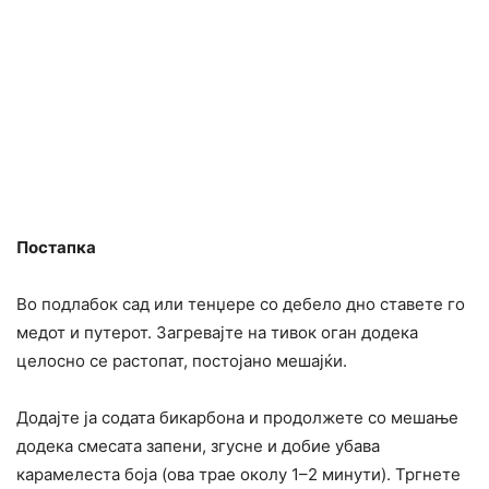
Постапка
Во подлабок сад или тенџере со дебело дно ставете го
медот и путерот. Загревајте на тивок оган додека
целосно се растопат, постојано мешајќи.
Додајте ја содата бикарбона и продолжете со мешање
додека смесата запени, згусне и добие убава
карамелеста боја (ова трае околу 1–2 минути). Тргнете