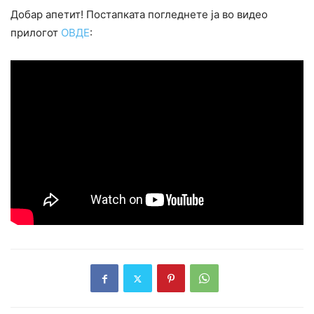
Добар апетит! Постапката погледнете ја во видео
прилогот
ОВДЕ
: