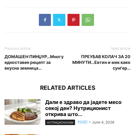
Previous article
Next article
ДОМАШЕН ПИНЏУР…Многу
ПРЕУБАВ КОЛАЧ ЗА 20
едноставен рецепт за
МИНУТИ…Евтин и мек како
вкусна зимница…
сунѓер…
RELATED ARTICLES
Дали е здраво да јадете месо
секој ден? Нутриционист
открива што...
NMD
-
June 4, 2026
НУТРИЦИОНИЗАМ