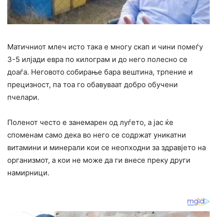
Матичниот млеч исто така е многу скап и чини помеѓу
3-5 илјади евра по килограм и до него полесно се
доаѓа. Неговото собирање бара вештина, трпение и
прецизност, па тоа го обавуваат добро обучени
пчелари.
Поленот често е занемарен од луѓето, а јас ќе
споменам само дека во него се содржат уникатни
витамини и минерали кои се неопходни за здравјето на
организмот, а кои не може да ги внесе преку други
намирници.