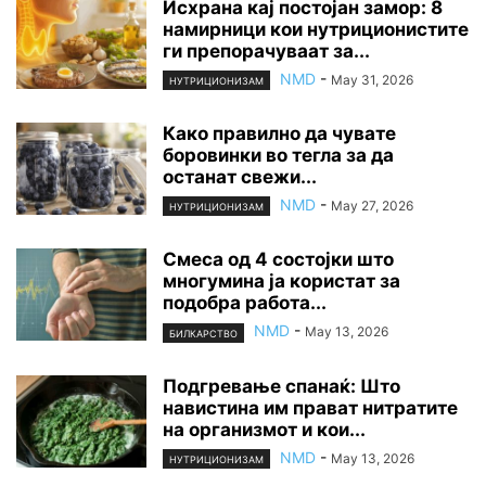
Исхрана кај постојан замор: 8
намирници кои нутриционистите
ги препорачуваат за...
NMD
-
May 31, 2026
НУТРИЦИОНИЗАМ
Како правилно да чувате
боровинки во тегла за да
останат свежи...
NMD
-
May 27, 2026
НУТРИЦИОНИЗАМ
Смеса од 4 состојки што
многумина ја користат за
подобра работа...
NMD
-
May 13, 2026
БИЛКАРСТВО
Подгревање спанаќ: Што
навистина им прават нитратите
на организмот и кои...
NMD
-
May 13, 2026
НУТРИЦИОНИЗАМ