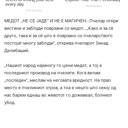
МЕДОТ „НЕ СЕ ЈАДЕ“ И НЕ Е МАГИЧЕН…Пчелар откри
вистини и заблуди поврзани со медот…„Како и за сè
друго, така и за сè што е поврзано со пчеларството
постојат многу заблуди“, открива пчеларот Зинад
Делибашиќ.
„Нашиот народ најмногу го цени медот, а тој е
последниот производ на пчелите. Кога велам
„последен“, мислам на неговата вредност. На прво
место е пчелиниот отров, а тоа е нешто што секој од
нас барем еднаш во животот го доживеал, болниот
убод.