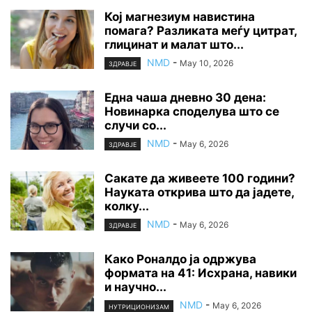
Кој магнезиум навистина
помага? Разликата меѓу цитрат,
глицинат и малат што...
NMD
-
May 10, 2026
ЗДРАВЈЕ
Една чаша дневно 30 дена:
Новинарка споделува што се
случи со...
NMD
-
May 6, 2026
ЗДРАВЈЕ
Сакате да живеете 100 години?
Науката открива што да јадете,
колку...
NMD
-
May 6, 2026
ЗДРАВЈЕ
Како Роналдо ја одржува
формата на 41: Исхрана, навики
и научно...
NMD
-
May 6, 2026
НУТРИЦИОНИЗАМ