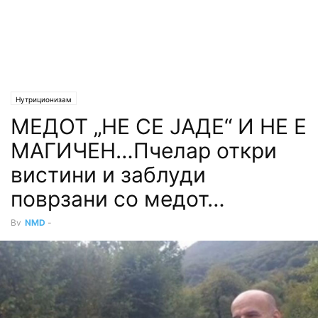
Нутриционизам
МЕДОТ „НЕ СЕ ЈАДЕ“ И НЕ Е
МАГИЧЕН…Пчелар откри
вистини и заблуди
поврзани со медот…
By
NMD
-