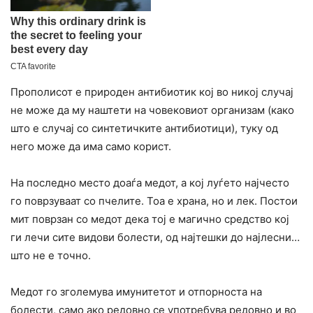
Прополисот е природен антибиотик кој во никој случај
не може да му наштети на човековиот организам (како
што е случај со синтетичките антибиотици), туку од
него може да има само корист.
На последно место доаѓа медот, а кој луѓето најчесто
го поврзуваат со пчелите. Тоа е храна, но и лек. Постои
мит поврзан со медот дека тој е магично средство кој
ги лечи сите видови болести, од најтешки до најлесни…
што не е точно.
Медот го зголемува имунитетот и отпорноста на
болести, само ако редовно се употребува редовно и во