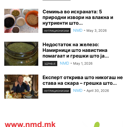
Семиња во исхраната: 5
природни извори на влакна и
нутриенти што...
NMD
-
May 3, 2026
НУТРИЦИОНИЗАМ
Недостаток на железо:
Намирници што навистина
помагаат и грешки што ја...
NMD
-
May 1, 2026
ЗДРАВЈЕ
Експерт открива што никогаш не
става на скара – грешка што...
NMD
-
April 30, 2026
НУТРИЦИОНИЗАМ