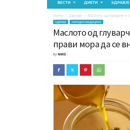
ВЕСТИ
ДИЕТИ
ЗДРАВЈЕ
Home
Здравје
Маслото од глуварче е сп
ЗДРАВЈЕ
НАРОДНА МЕДИЦИНА
Маслото од глуварче
прави мора да се в
By
NMD
-