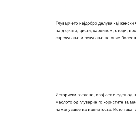
Глуварчето најдобро делува кај женски
на д ojките, циcти, кapцином, отоци, п
спречување и лекување на овие болести
Историски гледано, овој лек е еден од 
маслото од глуварче го користите за м
намалување на напнатocта. Исто така, 