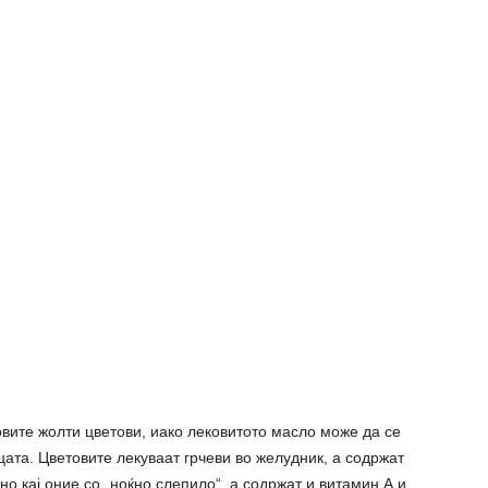
вите жолти цветови, иако лековитото масло може да се
цата. Цветовите лекуваат гpчеви во желудник, а содржат
но кај оние со „ноќно cлепило“, а содржат и витамин А и