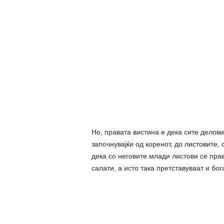
Но, правата вистина е дека сите делови
започнувајќи од коренот, до листовите, 
дека со неговите млади листови се пра
салати, а исто така претставуваат и бог