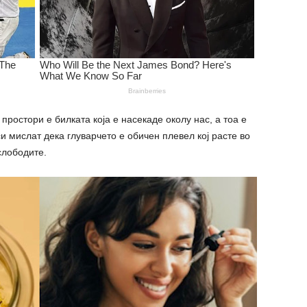
простори е билката која е насекаде околу нас, а тоа е
и мислат дека глуварчето е обичен плевел кој расте во
cлободите.