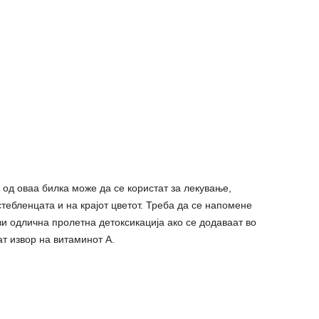
 од оваа билка може да се користат за лекување,
стебленцата и на крајот цветот. Треба да се напомене
ви одлична пролетна детокcикација ако се додаваат во
ат извор на витаминот А.