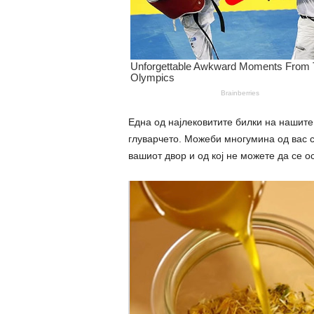
Една од најлековитите билки на нашите 
глуварчето. Можеби многумина од вас с
вашиот двор и од кој не можете да се o