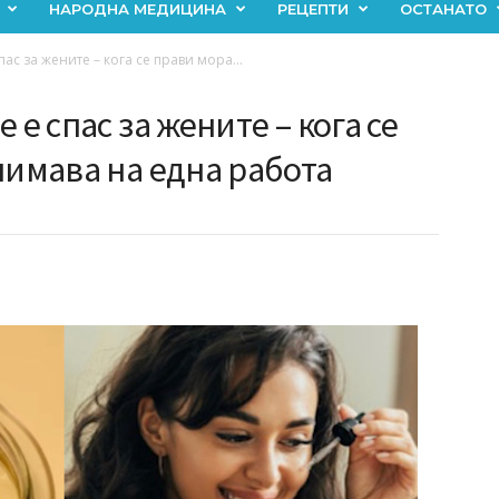
НАРОДНА МЕДИЦИНА
РЕЦЕПТИ
ОСТАНАТО
ас за жените – кога се прави мора...
 е спас за жените – кога се
нимава на една работа