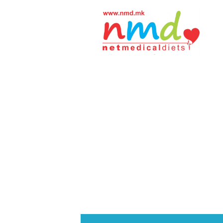
Н
М
Д