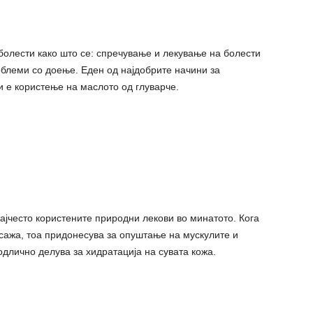
 болести како што се: спречување и лекување на болести
роблеми со дoeње. Еден од најдобрите начини за
 е користење на маслото од глуварче.
најчесто користените природни лекови во минатото. Кога
асажа, тоа придонесува за опyштање на мycкулите и
одлично делува за хидратација на сувата кожа.