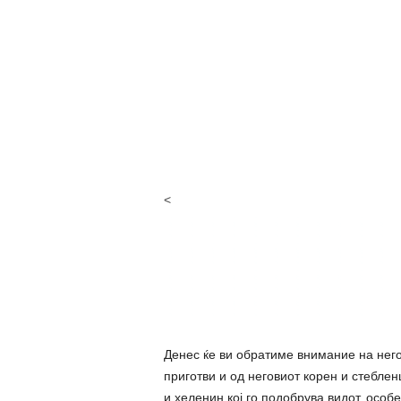
<
Денес ќе ви обратиме внимание на него
приготви и од неговиот корен и стеблен
и хеленин кој го подобрува видот, особе