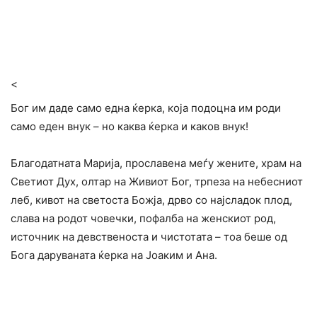
<
Бог им даде само една ќерка, која подоцна им роди
само еден внук – но каква ќерка и каков внук!
Благодатната Марија, прославена меѓу жените, храм на
Светиот Дух, олтар на Живиот Бог, трпеза на небесниот
леб, кивот на светоста Божја, дрво со најсладок плод,
слава на родот човечки, пофалба на женскиот род,
источник на девственоста и чистотата – тоа беше од
Бога даруваната ќерка на Јоаким и Ана.