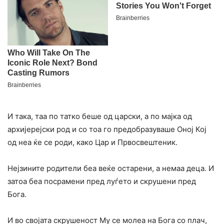
И така, таа по татко беше од царски, а по мајка од
архијерејски род и со тоа го предобразуваше Оној Кој
од неа ќе се роди, како Цар и Првосвештеник.
Нејзините родители беа веќе остарени, а немаа деца. И
затоа беа посрамени пред луѓето и скрушени пред
Бога.
И во својата скрушеност Му се молеа на Бога со плач,