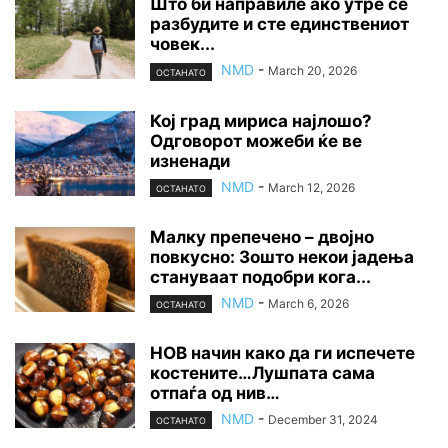
Што би направиле ако утре се
разбудите и сте единствениот
човек...
NMD
-
March 20, 2026
ОСТАНАТО
Кој град мириса најлошо?
Одговорот можеби ќе ве
изненади
NMD
-
March 12, 2026
ОСТАНАТО
Малку препечено – двојно
повкусно: Зошто некои јадења
стануваат подобри кога...
NMD
-
March 6, 2026
ОСТАНАТО
НОВ начин како да ги испечете
костените…Лушпата сама
отпаѓа од нив…
NMD
-
December 31, 2024
ОСТАНАТО