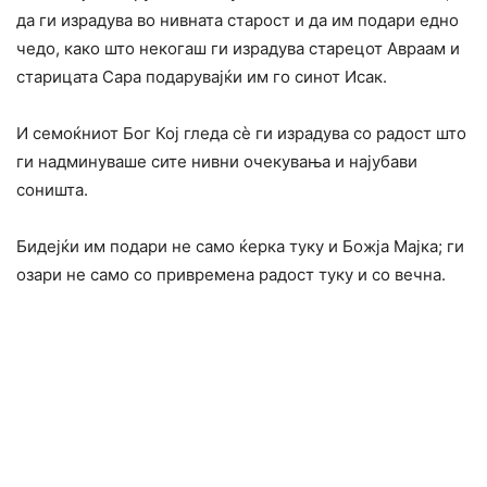
да ги израдува во нивната старост и да им подари едно
чедо, како што некогаш ги израдува старецот Авраам и
старицата Сара подарувајќи им го синот Исак.
И семоќниот Бог Кој гледа сè ги израдува со радост што
ги надминуваше сите нивни очекувања и најубави
соништа.
Бидејќи им подари не само ќерка туку и Божја Мајка; ги
озари не само со привремена радост туку и со вечна.