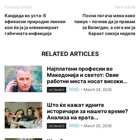
Previous article
Next article
Кандида во уста: 6
Посна погача мека како
ефикасни природни лекови
памук – почнав да ја правам
кои ќе ја ја елиминираат
за Велигден, а сега ми ја
габичната инфекција
бараат секоја недела
RELATED ARTICLES
Најплатени професии во
Македонија и светот: Овие
работни места носат високи...
NMD
-
March 24, 2026
ОСТАНАТО
Што ќе кажат идните
историчари за нашето време?
Анализа на ерата...
NMD
-
March 20, 2026
ОСТАНАТО