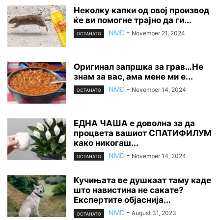
Неколку капки од овој производ
ќе ви помогне трајно да ги...
NMD
-
November 21, 2024
ОСТАНАТО
Оригинал запршка за грав…Не
знам за вас, ама мене ми е...
NMD
-
November 14, 2024
ОСТАНАТО
ЕДНА ЧАША е доволна за да
процвета вашиот СПАТИФИЛУМ
како никогаш...
NMD
-
November 14, 2024
ОСТАНАТО
Кучињата ве душкаат таму каде
што навистина не сакате?
Експертите објаснија...
NMD
-
August 31, 2023
ОСТАНАТО