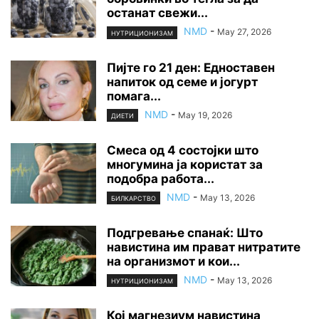
останат свежи...
NMD
-
May 27, 2026
НУТРИЦИОНИЗАМ
Пијте го 21 ден: Едноставен
напиток од семе и јогурт
помага...
NMD
-
May 19, 2026
ДИЕТИ
Смеса од 4 состојки што
многумина ја користат за
подобра работа...
NMD
-
May 13, 2026
БИЛКАРСТВО
Подгревање спанаќ: Што
навистина им прават нитратите
на организмот и кои...
NMD
-
May 13, 2026
НУТРИЦИОНИЗАМ
Кој магнезиум навистина