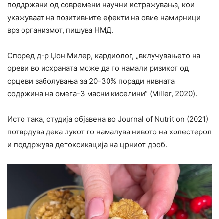
поддржани од современи научни истражувања, кои
укажуваат на позитивните ефекти на овие намирници
врз организмот, пишува НМД.
Според д-р Џон Милер, кардиолог, „вклучувањето на
ореви во исхраната може да го намали ризикот од
срцеви заболувања за 20-30% поради нивната
содржина на омега-3 масни киселини“ (Miller, 2020).
Исто така, студија објавена во Journal of Nutrition (2021)
потврдува дека лукот го намалува нивото на холестерол
и поддржува детоксикација на црниот дроб.