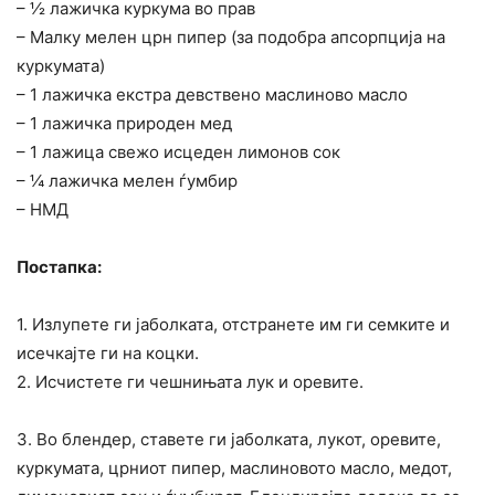
– ½ лажичка куркума во прав
– Малку мелен црн пипер (за подобра апсорпција на
куркумата)
– 1 лажичка екстра девствено маслиново масло
– 1 лажичка природен мед
– 1 лажица свежо исцеден лимонов сок
– ¼ лажичка мелен ѓумбир
– НМД
Постапка:
1. Излупете ги јаболката, отстранете им ги семките и
исечкајте ги на коцки.
2. Исчистете ги чешнињата лук и оревите.
3. Во блендер, ставете ги јаболката, лукот, оревите,
куркумата, црниот пипер, маслиновото масло, медот,