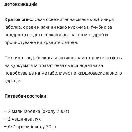
детоксикација
Краток опис:
Оваа освежителна смеса комбинира
јаболка, ореви и зачини како куркума и ѓумбир за
поддршка на детоксикацијата на црниот дроб и
прочистување на крвните садови.
Пектинот од јаболката и антиинфламаторните својства
на куркумата ја прават оваа смеса идеална за
подобрување на метаболизмот и кардиоваскуларното
здравје.
Потребни состојки:
– 2 мали јаболка (околу 200 г)
– 2 чешниња лук
– 6-7 ореви (околу 20 г)