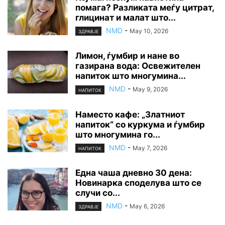
помага? Разликата меѓу цитрат,
глицинат и малат што...
NMD
-
May 10, 2026
ЗДРАВЈЕ
Лимон, ѓумбир и нане во
газирана вода: Освежителен
напиток што многумина...
NMD
-
May 9, 2026
НАПИТОК
Наместо кафе: „Златниот
напиток“ со куркума и ѓумбир
што многумина го...
NMD
-
May 7, 2026
НАПИТОК
Една чаша дневно 30 дена:
Новинарка споделува што се
случи со...
NMD
-
May 6, 2026
ЗДРАВЈЕ