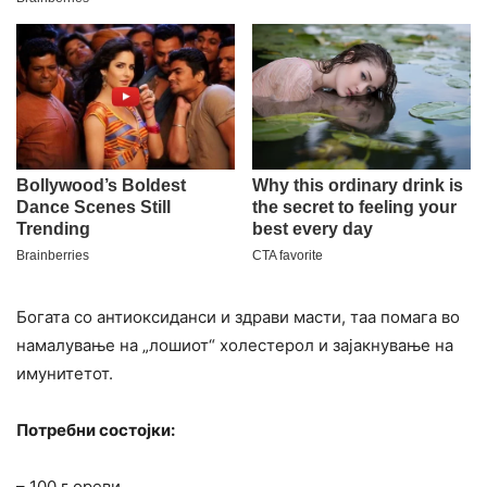
Богата со антиоксиданси и здрави масти, таа помага во
намалување на „лошиот“ холестерол и зајакнување на
имунитетот.
Потребни состојки:
– 100 г ореви