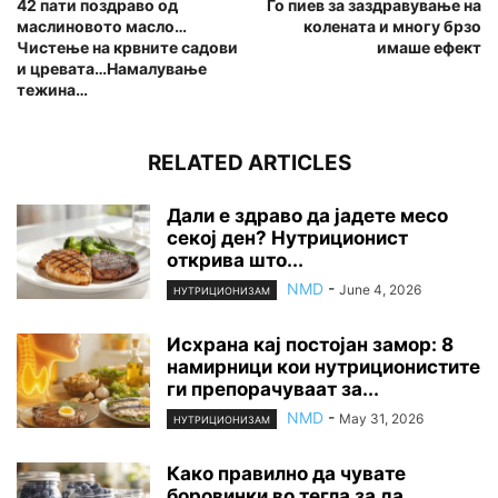
42 пати поздраво од
Го пиев за заздравување на
маслиновото масло…
колената и многу брзо
Чистење на крвните садови
имаше ефект
и цревата…Намалување
тежина…
RELATED ARTICLES
Дали е здраво да јадете месо
секој ден? Нутриционист
открива што...
NMD
-
June 4, 2026
НУТРИЦИОНИЗАМ
Исхрана кај постојан замор: 8
намирници кои нутриционистите
ги препорачуваат за...
NMD
-
May 31, 2026
НУТРИЦИОНИЗАМ
Како правилно да чувате
боровинки во тегла за да