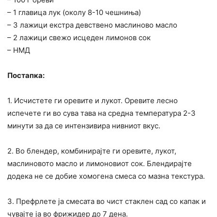
– 1 главица лук (околу 8-10 чешниња)
– 3 лажици екстра девствено маслиново масло
– 2 лажици свежо исцеден лимонов сок
– НМД
Постапка:
1. Исчистете ги оревите и лукот. Оревите лесно
испечете ги во сува тава на средна температура 2-3
минути за да се интензивира нивниот вкус.
2. Во блендер, комбинирајте ги оревите, лукот,
маслиновото масло и лимоновиот сок. Блендирајте
додека не се добие хомогена смеса со мазна текстура.
3. Префрлете ја смесата во чист стаклен сад со капак и
чувајте ја во фрижидер до 7 дена.