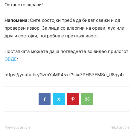
Останете здрави!
Напомена:
Сите состојки треба да бидат свежи и од
проверен извор. За лица со алергии на ореви, лук или
други состојки, потребна е претпазливост.
Постапката можете да ја погледнете во видео прилогот
ОВДЕ
:
https://youtu.be/GzmYaMP4sxk?si=7PHS7EMSe_U8qy4i
Previous article
Next article