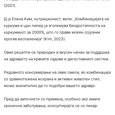
(2021).
Д-р Елена Ким, нутриционист, вели: „Комбинацијата на
куркума и црн пипер ја зголемува биодостапноста на
куркуминот за 2000%, што го прави моќен сојузник
против воспаленија“ (Kim, 2023).
Овие рецепти се природен и вкусен начин за поддршка
на здравјето на крвните садови и дигестивниот систем.
Редовното консумирање на овие смеси, во комбинација
со урамнотежена исхрана и активен животен стил,
може значително да го подобри вашето здравје.
Пред да започнете со примена, особено ако имате
хронични заболувања, консултирајте се со лекар.