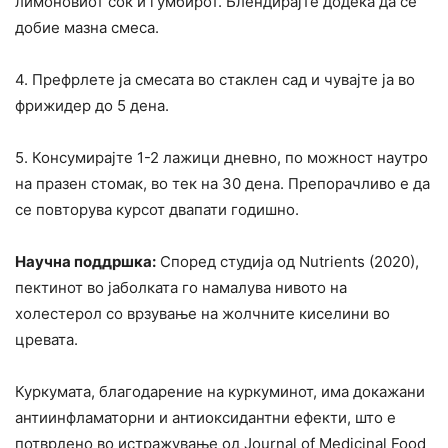
лимоновиот сок и ѓумбирот. Блендирајте додека да се
добие мазна смеса.
4. Префрлете ја смесата во стаклен сад и чувајте ја во
фрижидер до 5 дена.
5. Консумирајте 1-2 лажици дневно, по можност наутро
на празен стомак, во тек на 30 дена. Препорачливо е да
се повторува курсот двапати годишно.
Научна поддршка:
Според студија од Nutrients (2020),
пектинот во јаболката го намалува нивото на
холестерол со врзување на жолчните киселини во
цревата.
Куркумата, благодарение на куркуминот, има докажани
антиинфламаторни и антиоксидантни ефекти, што е
потврдено во истражување од Journal of Medicinal Food