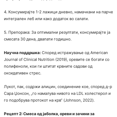
4. Консумирајте 1-2 лажици дневно, намачкани на парче
интегрален леб или како додаток во салати.
5. Препорака: За оптимални резултати, консумирајте ја
смесата 30 дена, двапати годишно.
Научна поддршка:
Според истражување од American
Journal of Clinical Nutrition (2019), оревите се богати со
полифеноли, кои ги штитат крвните садови од
оксидативен стрес.
Лукот, пак, содржи алицин, соединение кое, според д-р
Сара Џонсон, „го намалува нивото на LDL холестерол и
го подобрува протокот на крв“ (Johnson, 2022).
Рецепт 2: Смеса од јаболка, ореви и зачини за