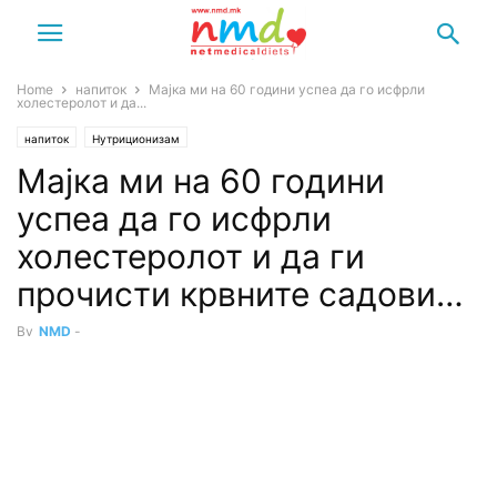
Home
напиток
Мајка ми на 60 години успеа да го исфрли
холестеролот и да...
напиток
Нутриционизам
Мајка ми на 60 години
успеа да го исфрли
холестеролот и да ги
прочисти крвните садови…
By
NMD
-