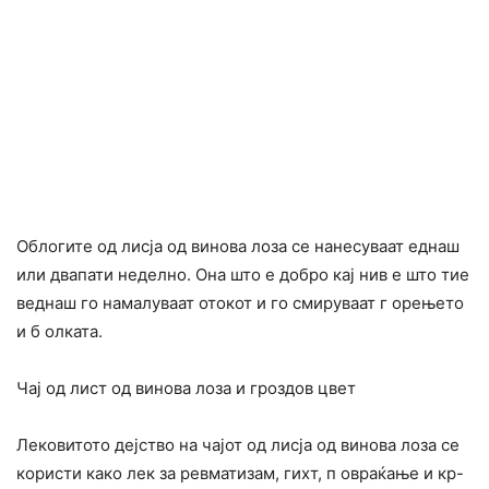
Облогите од лисја од винова лоза се нанесуваат еднаш
или двапати неделно. Она што е добро кај нив е што тие
веднаш го намалуваат отокот и го смируваат г орењето
и б олката.
Чај од лист од винова лоза и гроздов цвет
Лековитото дејство на чајот од лисја од винова лоза се
користи како лек за ревматизам, гихт, п овраќање и кр-