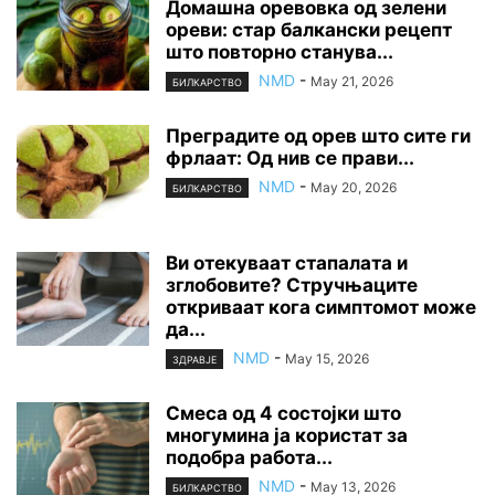
Домашна оревовка од зелени
ореви: стар балкански рецепт
што повторно станува...
NMD
-
May 21, 2026
БИЛКАРСТВО
Преградите од орев што сите ги
фрлаат: Од нив се прави...
NMD
-
May 20, 2026
БИЛКАРСТВО
Ви отекуваат стапалата и
зглобовите? Стручњаците
откриваат кога симптомот може
да...
NMD
-
May 15, 2026
ЗДРАВЈЕ
Смеса од 4 состојки што
многумина ја користат за
подобра работа...
NMD
-
May 13, 2026
БИЛКАРСТВО