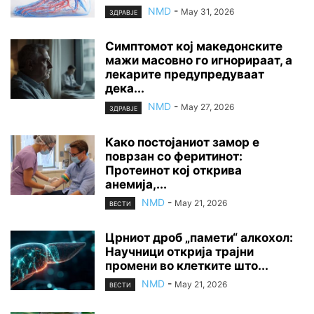
NMD
-
May 31, 2026
ЗДРАВЈЕ
Симптомот кој македонските
мажи масовно го игнорираат, а
лекарите предупредуваат
дека...
NMD
-
May 27, 2026
ЗДРАВЈЕ
Како постојаниот замор е
поврзан со феритинот:
Протеинот кој открива
анемија,...
NMD
-
May 21, 2026
ВЕСТИ
Црниот дроб „памети“ алкохол:
Научници открија трајни
промени во клетките што...
NMD
-
May 21, 2026
ВЕСТИ