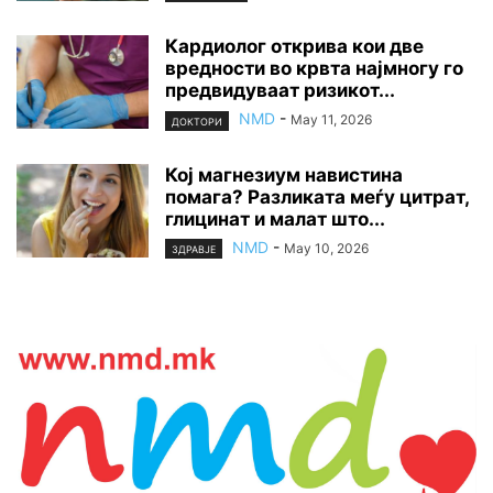
Кардиолог открива кои две
вредности во крвта најмногу го
предвидуваат ризикот...
NMD
-
May 11, 2026
ДОКТОРИ
Кој магнезиум навистина
помага? Разликата меѓу цитрат,
глицинат и малат што...
NMD
-
May 10, 2026
ЗДРАВЈЕ