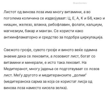
Листот од винова лоза има многу витамини, а во
поголема количина се издвојуваат: Ц, Е, А, К и Б6, како и
ниацин, железо, влакна, рибофлавин, фолати, калциум,
магнезиум, бакар и манган. Се користи како
антиинфламаторно и средство за подобра циркулација.
Свежото грозје, сувото грозје и виното веќе одамна
знаеме дека се лековити, а лозовиот лист, богат со
витамини и минерали, е исто така лековит. На
Медитеранот, многу јадења се подготвуваат со лозов
лист. Меѓу другото и медитеранските „долми“
(медитеранска сарма за која се користат лисја од
винова лоза наместо кисела зелка).