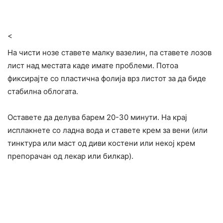
<
На чисти нозе ставете малку вазелин, па ставете лозов
лист над местата каде имате проблеми. Потоа
фиксирајте со пластична фолија врз листот за да биде
стабилна облогата.
Оставете да делува барем 20-30 минути. На крај
исплакнете со ладна вода и ставете крем за вени (или
тинктура или маст од диви костени или некој крем
препорачан од лекар или билкар).