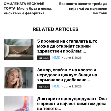
ОМИЛЕНАТА НЕСКАФЕ
Еве зошто жените треба да
ТОРТА: Многу брза и лесна,
пијат чај од малинови
на сите ни е фаворитна
листови
RELATED ARTICLES
5 промени на стапалата што
може да откријат скриен
здравствен проблем:...
NMD
-
June 1, 2026
ЗДРАВЈЕ
Замор, опаѓање на косата и
нередовен циклус: Знаци на
хормонален дисбаланс...
NMD
-
June 1, 2026
ЗДРАВЈЕ
Докторите предупредуваат: Ова
е првиот и најчест симптом дека
во телото...