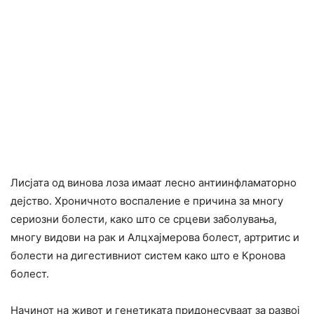
Лисјата од винова лоза имаат лесно антиинфламаторно
дејство. Хроничното воспаление е причина за многу
сериозни болести, како што се срцеви заболувања,
многу видови на рак и Алцхајмерова болест, артритис и
болести на дигестивниот систем како што е Кронова
болест.
Начинот на живот и генетиката придонесуваат за развој