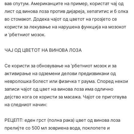
вав спутум. Американците на пример, користат чај од
лист од винова лоза против дијареја, хепатитис и б олка
во стомакот. Додека чајот од цветот на грозјето се
користи за лекување на нарушена функција на мозокот
и ‘рбетниот мозок.
ЧАЈ ОД ЦВЕТОТ НА ВИНОВА ЛОЗА
Се користи за обновување на ‘рбетниот мозок и за
активирање на одземени делови предизвикани од
невролошка болест или физичка т раума. Според некои
записи чајот од цвет на винова лоза има одлично
дејство кога се користи за масажа. Чајот се приготвува
на следниот начин:
РЕЦЕПТ: еден грст (полна рака) цвет од винова лоза
прелијте со 500 мл зовриена вода, поклопете и