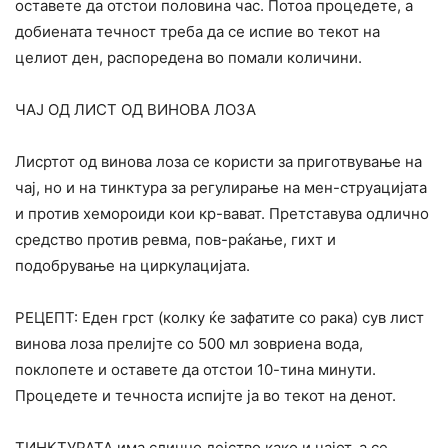
оставете да отстои половина час. Потоа процедете, а
добиената течност треба да се испие во текот на
целиот ден, распоредена во помали количини.
ЧАЈ ОД ЛИСТ ОД ВИНОВА ЛОЗА
Лисртот од винова лоза се користи за приготвување на
чај, но и на тинктура за регулирање на мен-струацијата
и против хемороиди кои кр-вават. Претставува одлично
средство против ревма, пов-раќање, гихт и
подобрување на циркулацијата.
РЕЦЕПТ: Еден грст (колку ќе зафатите со рака) сув лист
винова лоза прелијте со 500 мл зовриена вода,
поклопете и оставете да отстои 10-тина минути.
Процедете и течноста испијте ја во текот на денот.
ТИНКТУРАТА има слично дејство како и чајот, а се