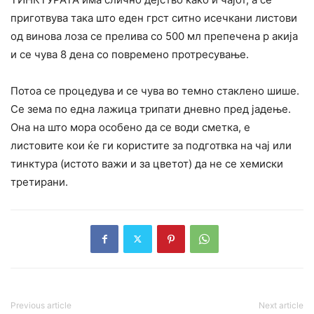
приготвува така што еден грст ситно исечкани листови
од винова лоза се прелива со 500 мл препечена р акија
и се чува 8 дена со повремено протресување.
Потоа се процедува и се чува во темно стаклено шише.
Се зема по една лажица трипати дневно пред јадење.
Она на што мора особено да се води сметка, е
листовите кои ќе ги користите за подготвка на чај или
тинктура (истото важи и за цветот) да не се хемиски
третирани.
Previous article
Next article