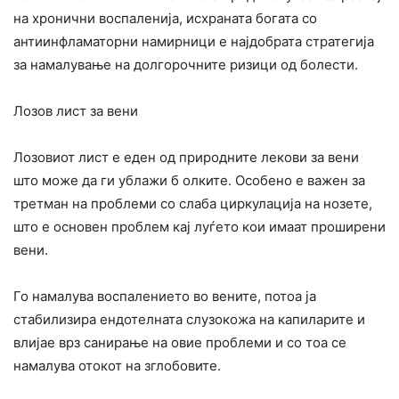
на хронични воспаленија, исхраната богата со
антиинфламаторни намирници е најдобрата стратегија
за намалување на долгорочните ризици од болести.
Лозов лист за вени
Лозовиот лист е еден од природните лекови за вени
што може да ги ублажи б олките. Особено е важен за
третман на проблеми со слаба циркулација на нозете,
што е основен проблем кај луѓето кои имаат проширени
вени.
Го намалува воспалението во вените, потоа ја
стабилизира ендотелната слузокожа на капиларите и
влијае врз санирање на овие проблеми и со тоа се
намалува отокот на зглобовите.