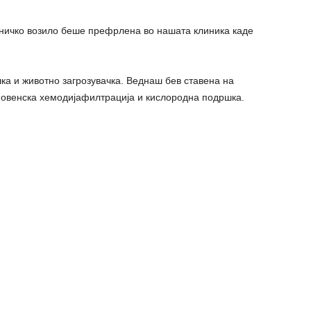
лничко возило беше префрлена во нашата клиника каде
шка и животно загрозувачка. Веднаш бев ставена на
новенска хемодијафилтрација и кислородна подршка.