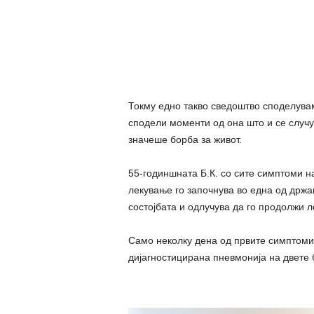
Токму едно такво сведоштво споделувам
сподели моменти од она што и се случу
значеше борба за живот.
55-годиншната Б.К. со сите симптоми на
лекување го започнува во една од држа
состојбата и одлучува да го продолжи ле
Само неколку дена од првите симптoми
дијагностицирана пневмонија на двете