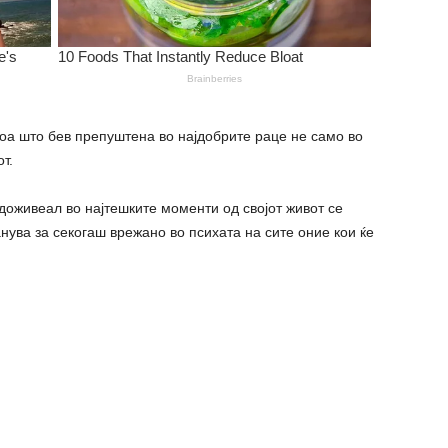
тоа што бев препуштена во најдобрите раце не само во
т.
 доживеал во најтешките моменти од својот живот се
нува за секогаш врежано во психата на сите оние кои ќе