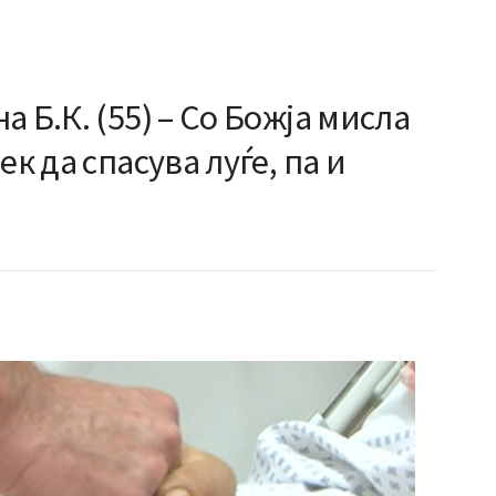
 Б.К. (55) – Со Божја мисла
ек да спасува луѓе, па и