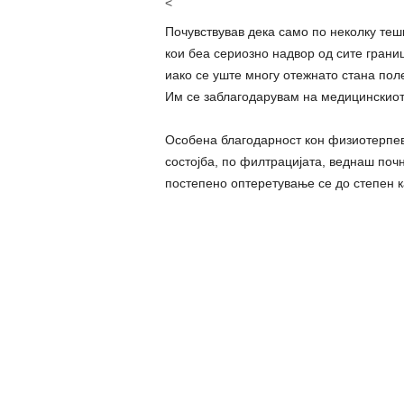
<
Почувствував дека само по неколку теш
кои беа сериозно надвор од сите грани
иако се уште многу отежнато стана пол
Им се заблагодарувам на медицинскиот 
Особена благодарност кон физиотерпев
состојба, по филтрацијата, веднаш поч
постепено оптеретување се до степен 