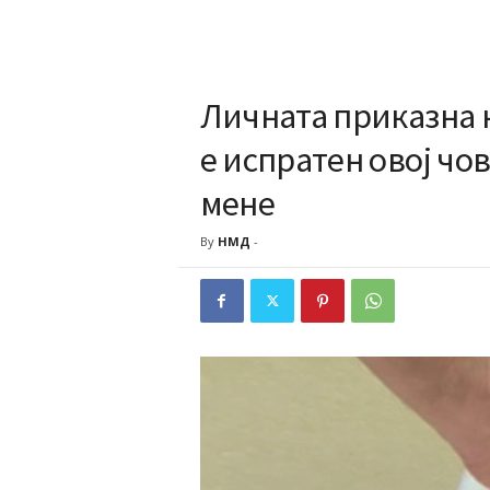
Личната приказна на
е испратен овој чов
мене
By
НМД
-