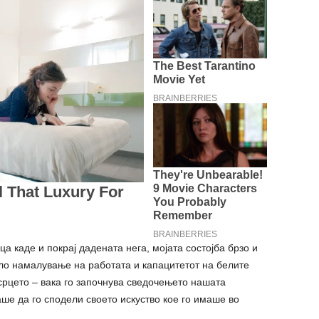
 каде и покрај дадената нега, мојата состојба брзо и
ло намалување на работата и капацитетот на белите
срцето – вака го започнува сведочењето нашата
аше да го сподели своето искуство кое го имаше во