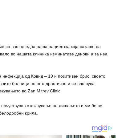
е со вас од една наша пациентка која сакаше да
вало во нашата клиника изминативе денови а за неа
 инфекција од Ковид – 19 и позитивен брис, своето
вните болници по што драстично и се влошува
кувањето во Zan Mitrev Clinic.
 почуствував отежнување на дишањето и ми беше
 белодробни крила.