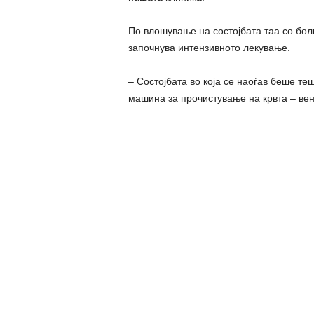
По влошување на состојбата таа со бо
започнува интензивното лекување.
– Состојбата во која се наоѓав беше те
машина за прочистување на крвта – ве