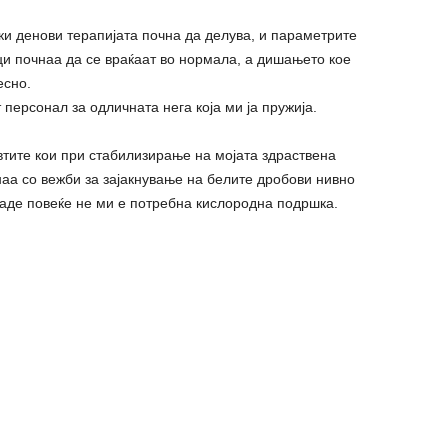
ки денови терапијата почна да делува, и параметрите
ци почнаа да се враќаат во нормала, а дишањето кое
есно.
персонал за одличната нега која ми ја пружија.
тите кои при стабилизирање на мојата здраствена
наа со вежби за зајакнување на белите дробови нивно
каде повеќе не ми е потребна кислородна подршка.