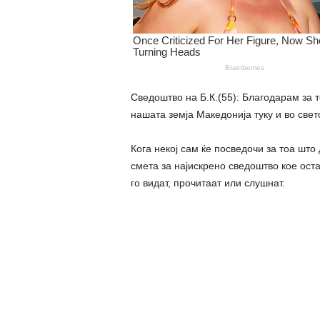
Сведоштво на Б.К.(55): Благодарам за 
нашата земја Македонија туку и во свето
Кога некој сам ќе посведочи за тоа што
смета за најискрено сведоштво кое оста
го видат, прочитаат или слушнат.