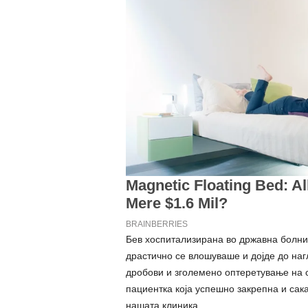
Бев хоспитализирана во државна болница
драстично се влошуваше и дојде до наг
дробови и зголемено оптеретување на 
пациентка која успешно закрепна и сак
нашата клиника.