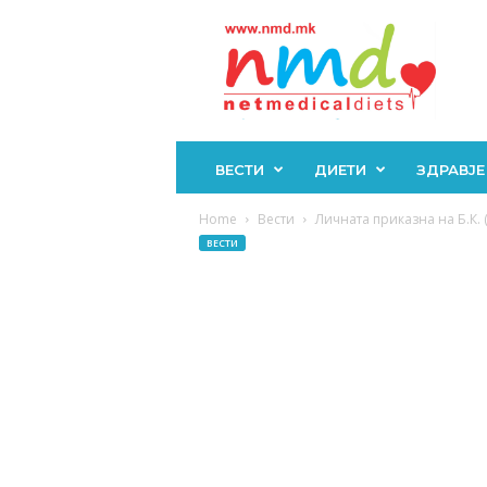
Н
М
Д
ВЕСТИ
ДИЕТИ
ЗДРАВЈЕ
Home
Вести
Личната приказна на Б.К. (
ВЕСТИ