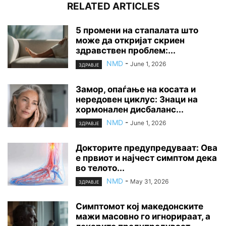
RELATED ARTICLES
5 промени на стапалата што
може да откријат скриен
здравствен проблем:...
NMD
-
June 1, 2026
ЗДРАВЈЕ
Замор, опаѓање на косата и
нередовен циклус: Знаци на
хормонален дисбаланс...
NMD
-
June 1, 2026
ЗДРАВЈЕ
Докторите предупредуваат: Ова
е првиот и најчест симптом дека
во телото...
NMD
-
May 31, 2026
ЗДРАВЈЕ
Симптомот кој македонските
мажи масовно го игнорираат, а