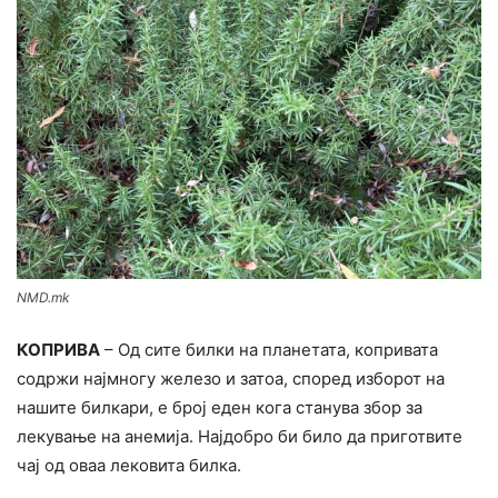
NMD.mk
КОПРИВА
– Од сите билки на планетата, копривата
содржи најмногу железо и затоа, според изборот на
нашите билкари, е број еден кога станува збор за
лекување на анемија. Најдобро би било да приготвите
чај од оваа лековита билка.