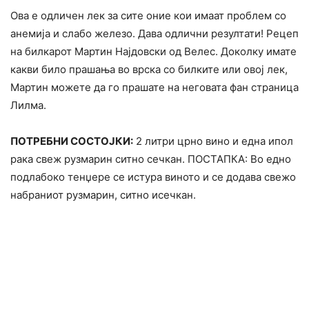
Ова е одличен лек за сите оние кои имаат проблем со
анемија и слабо железо. Дава одлични резултати! Рецеп
на билкарот Мартин Најдовски од Велес. Доколку имате
какви било прашања во врска со билките или овој лек,
Мартин можете да го прашате на неговата фан страница
Лилма.
ПОТРЕБНИ СОСТОЈКИ:
2 литри црно вино и една ипол
рака свеж рузмарин ситно сечкан. ПОСТАПКА: Во едно
подлабоко тенџере се истура виното и се додава свежо
набраниот рузмарин, ситно исечкан.