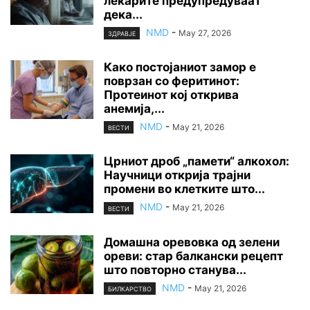
лекарите предупредуваат
дека...
NMD
-
May 27, 2026
ЗДРАВЈЕ
Како постојаниот замор е
поврзан со феритинот:
Протеинот кој открива
анемија,...
NMD
-
May 21, 2026
ВЕСТИ
Црниот дроб „памети“ алкохол:
Научници открија трајни
промени во клетките што...
NMD
-
May 21, 2026
ВЕСТИ
Домашна оревовка од зелени
ореви: стар балкански рецепт
што повторно станува...
NMD
-
May 21, 2026
БИЛКАРСТВО