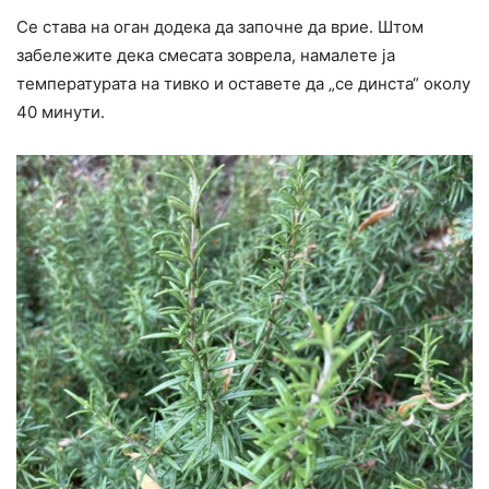
Се става на оган додека да започне да врие. Штом
забележите дека смесата зоврела, намалете ја
температурата на тивко и оставете да „се динста“ околу
40 минути.