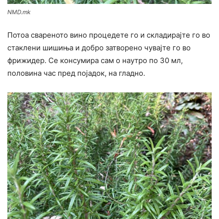
NMD.mk
Потоа свареното вино процедете го и складирајте го во
стаклени шишиња и добро затворено чувајте го во
фрижидер. Се конcyмира сам о наутро по 30 мл,
половина час пред појадок, на гладно.