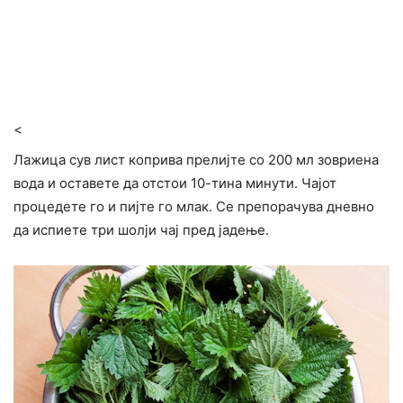
<
Лажица сув лист коприва прелијте со 200 мл зовриена
вода и оставете да отстои 10-тина минути. Чајот
процедете го и пијте го млак. Се препорачува дневно
да испиете три шолји чај пред јадење.