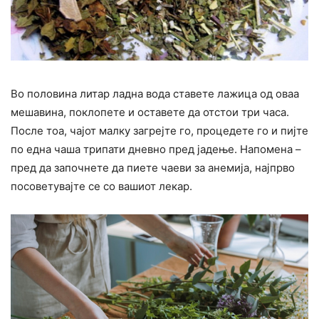
Во половина литар ладна вода ставете лажица од оваа
мешавина, поклопете и оставете да отстои три часа.
После тоа, чајот малку загрејте го, процедете го и пијте
по една чаша трипати дневно пред јадење. Напомена –
пред да започнете да пиете чаеви за анемија, најпрво
посоветувајте се со вашиот лекар.