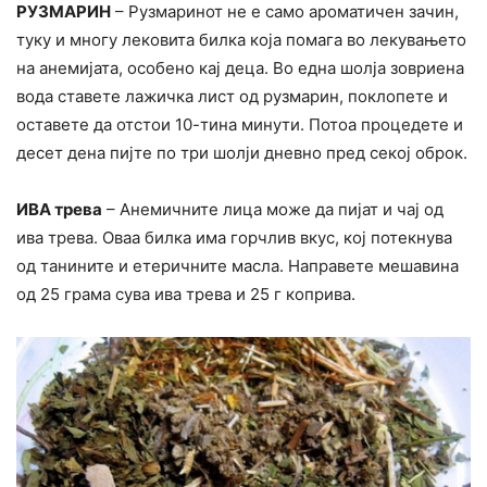
РУЗМАРИН
– Рузмаринот не е само ароматичен зачин,
туку и многу лековита билка која помага во лекувањето
на анемијата, особено кај деца. Во една шолја зовриена
вода ставете лажичка лист од рузмарин, поклопете и
оставете да отстои 10-тина минути. Потоа процедете и
десет дена пијте по три шолји дневно пред секој оброк.
ИВА трева
– Анемичните лица може да пијат и чај од
ива трева. Оваа билка има горчлив вкус, кој потекнува
од танините и етеричните масла. Направете мешавина
од 25 грама сува ива трева и 25 г коприва.