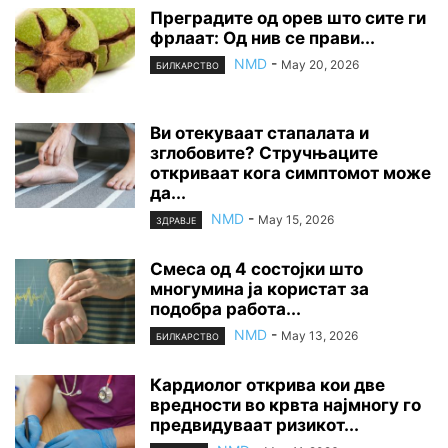
Преградите од орев што сите ги
фрлаат: Од нив се прави...
NMD
-
May 20, 2026
БИЛКАРСТВО
Ви отекуваат стапалата и
зглобовите? Стручњаците
откриваат кога симптомот може
да...
NMD
-
May 15, 2026
ЗДРАВЈЕ
Смеса од 4 состојки што
многумина ја користат за
подобра работа...
NMD
-
May 13, 2026
БИЛКАРСТВО
Кардиолог открива кои две
вредности во крвта најмногу го
предвидуваат ризикот...