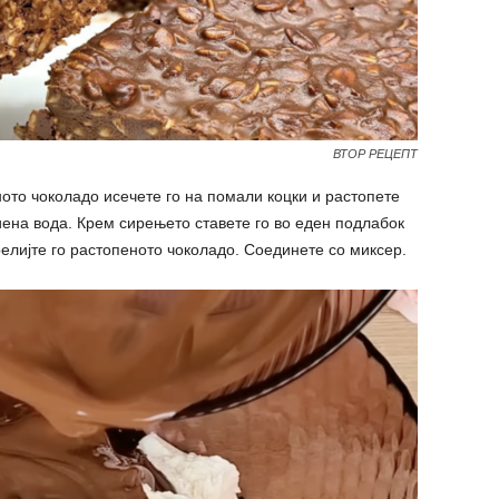
ВТОР РЕЦЕПТ
то чоколадо исечете го на помали коцки и растопете
иена вода. Крем сирењето ставете го во еден подлабок
релијте го растопеното чоколадо. Соединете со миксер.