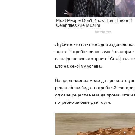
Љубителите на чоколадни задоволства ќ
торта. Потребни ви се само 4 состојки и
се најде на вашата трпеза. Секој залак 
што на секој му успева.
Во продолжение може да прочитате уште 
рецепт ќе ви бидат потребни 3 состојки,
од овие рецепти нема да промашите и ќ
потребно за овие две торти: