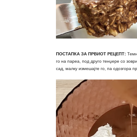
ПОСТАПКА ЗА ПРВИОТ РЕЦЕПТ:
Темно
го на пареа, под друго тенџере со зовр
сад, малку измешајте го, па одозгора п