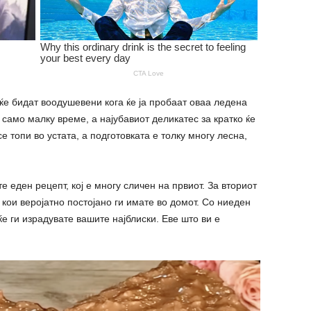
е бидат воодушевени кога ќе ја пробаат оваа ледена
 само малку време, а најубавиот деликатес за кратко ќе
се топи во устата, а подготовката е толку многу лесна,
еден рецепт, кој е многу сличен на првиот. За вториот
 кои веројатно постојано ги имате во домот. Со ниеден
е ги израдувате вашите најблиски. Еве што ви е