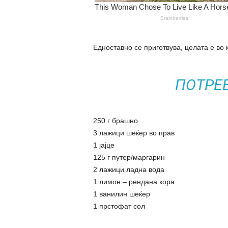
Едноставно се приготвува, целата е во 
ПОТРЕ
250 г брашно
3 лажици шеќер во прав
1 јајце
125 г путер/маргарин
2 лажици ладна вода
1 лимон – рендана кора
1 ванилин шеќер
1 прстофат сол