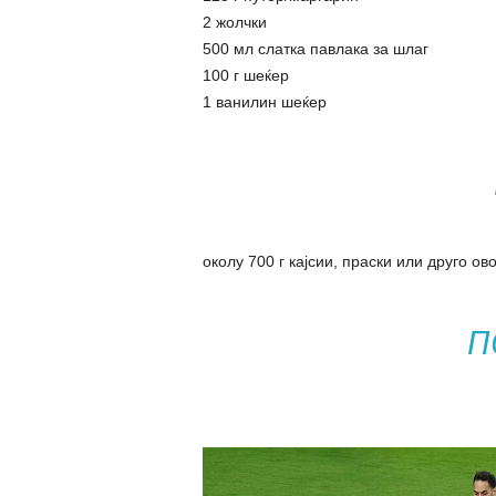
2 жолчки
500 мл слатка павлака за шлаг
100 г шеќер
1 ванилин шеќер
околу 700 г кајсии, праски или друго ов
П