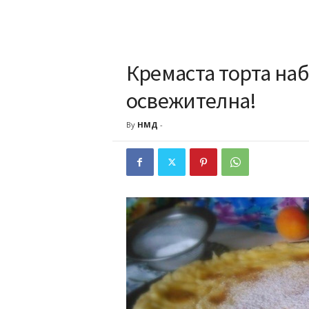
Кремаста торта наб
освежителна!
By
НМД
-