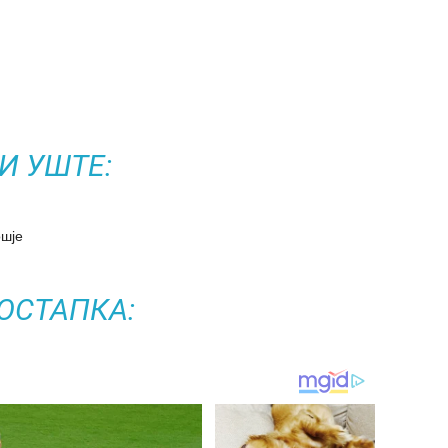
И УШТЕ:
ошје
ОСТАПКА: