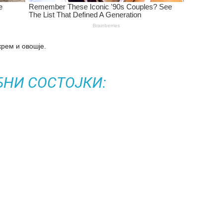
крем и овошје.
БНИ СОСТОЈКИ: