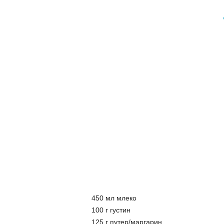
450 мл млеко
100 г густин
125 г путер/маргарин