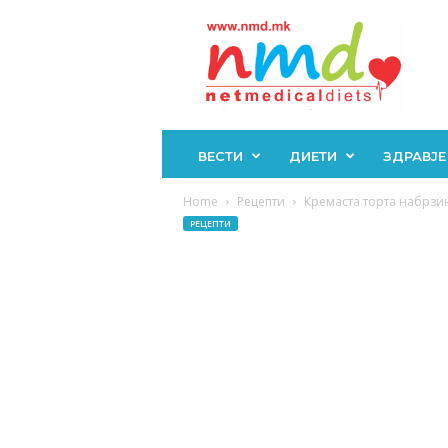
Н
М
Д
ВЕСТИ
ДИЕТИ
ЗДРАВЈЕ
Home
Рецепти
Кремаста торта набрзин
РЕЦЕПТИ