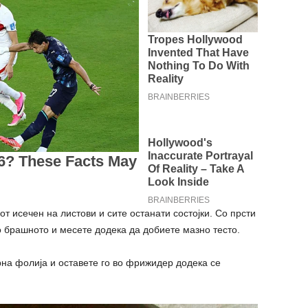
от исечен на листови и сите останати состојки. Со прсти
о брашното и месете додека да добиете мазно тесто.
рна фолија и оставете го во фрижидер додека се