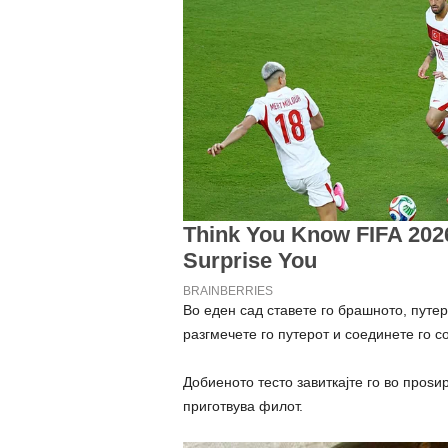
Во еден сад ставете го брашното, путер
разгмечете го путерот и соединете го с
Добиеното тесто завиткајте го во проѕи
приготвува филот.