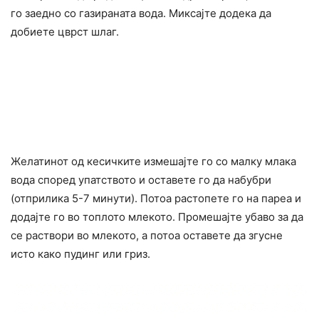
го заедно со газираната вода. Миксајте додека да
добиете цврст шлаг.
Желатинот од кесичките измешајте го со малку млака
вода според упатството и оставете го да набубри
(отприлика 5-7 минути). Потоа растопете го на пареа и
додајте го во топлото млекото. Промешајте убаво за да
се раствори во млекото, а потоа оставете да згусне
исто како пудинг или гриз.