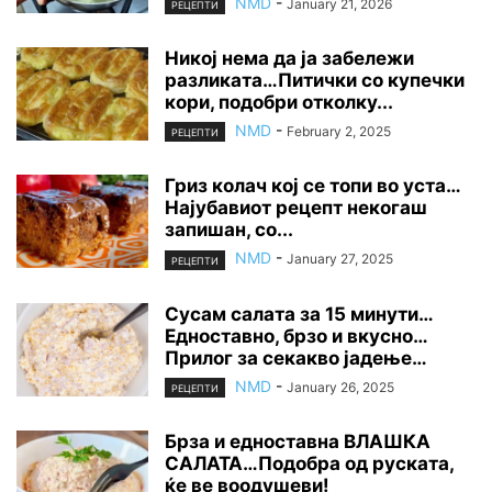
NMD
-
January 21, 2026
РЕЦЕПТИ
Никој нема да ја забележи
разликата…Питички со купечки
кори, подобри отколку...
NMD
-
February 2, 2025
РЕЦЕПТИ
Гриз колач кој се топи во уста…
Најубавиот рецепт некогаш
запишан, со...
NMD
-
January 27, 2025
РЕЦЕПТИ
Сусам салата за 15 минути…
Едноставно, брзо и вкусно…
Прилог за секакво јадење…
NMD
-
January 26, 2025
РЕЦЕПТИ
Брза и едноставна ВЛАШКА
САЛАТА…Подобра од руската,
ќе ве воодушеви!