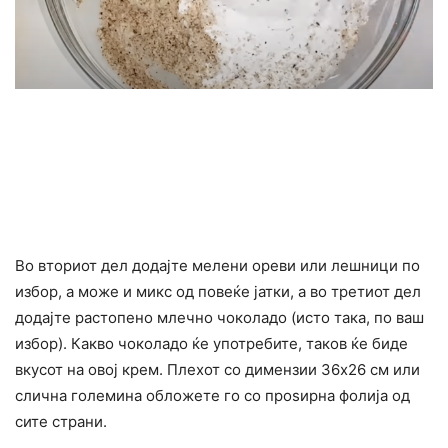
Во вториот дел додајте мелени ореви или лешници по
избор, а може и микс од повеќе јатки, а во третиот дел
додајте растопено млечно чоколадо (исто така, по ваш
избор). Какво чоколадо ќе употребите, таков ќе биде
вкусот на овој крем. Плехот со димензии 36х26 см или
слична големина обложете го со проѕирна фолија од
сите страни.