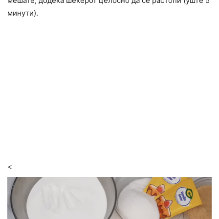
мешате, додека шеќерот целосно да се растопи (уште 5
минути).
<