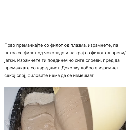
Прво премачкајте со филот од плазма, израмнете, па
потоа со филот од чоколадо и на крај со филот од ореви/
јатки. Израмнете ги поединечно сите слоеви, пред да
премачкате со наредниот. Доколку добро е израмнет
секој слој, филовите нема да се измешаат.