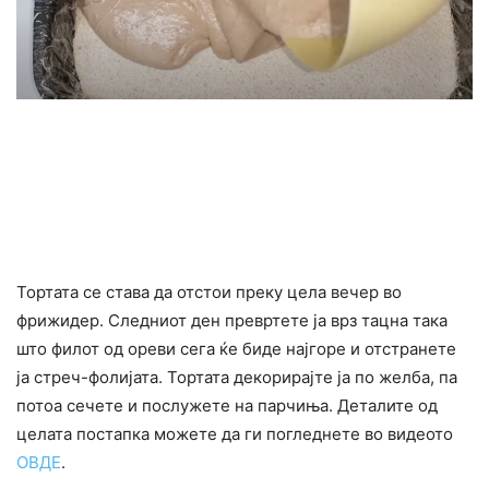
Тортата се става да отстои преку цела вечер во
фрижидер. Следниот ден превртете ја врз тацна така
што филот од ореви сега ќе биде најгоре и отстранете
ја стреч-фолијата. Тортата декорирајте ја по желба, па
потоа сечете и послужете на парчиња. Деталите од
целата постапка можете да ги погледнете во видеото
ОВДЕ
.