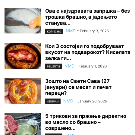
Ова е најздравата запршка – без
трошка брашно, а јадењето
станува...
NMD
-
February 3, 2026
КОРИСНО
Кои 3 состојки го подобруваат
вкусот на подварокот? Киселата
зелка ги...
NMD
-
February 1, 2026
РЕЦЕПТИ
Зошто на Свети Сава (27
јануари) се месат и печат
переци?
NMD
-
January 26, 2026
ОБИЧАИ
5 трикови за пржење директно
во масло со брашно –
совршено...