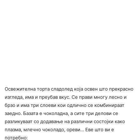
Освежителна торта сладолед која освен што прекрасно
изгледа, има и преубав вкус. Се прави многу лесно и
брзо и има три слоеви кои одлично се комбинираат
заедно. Базата е чоколадна, а сите три делови се
разликуваат со додавање на различни состојки како
плазма, млечно чоколадо, ореви… Еве што ви е
потребно: