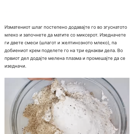
Изматениот шлаг постепено додавајте го во згуснатото
млеко и започнете да матите со миксерот. Изедначете
ги двете смеси (шлагот и желтинозното млеко), па
добиениот крем поделете го на три еднакви дела. Во
првиот дел додајте мелена плазма и промешајте да се
изедначи.