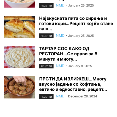
NMD
-
January 25, 2025
РЕЦЕПТИ
Највкусната пита со сирење и
готови кори…Рецепт кој ќе стане
ваш...
NMD
-
January 25, 2025
РЕЦЕПТИ
ТАРТАР СОС КАКО ОД
РЕСТОРАН…Се прави за 5
минути и многу...
NMD
-
January 8, 2025
РЕЦЕПТИ
ПРСТИ ДА ИЗЛИЖЕШ…Многу
вкусно јадење со ќофтиња,
евтино и едноставно, рецепт...
NMD
-
December 28, 2024
РЕЦЕПТИ