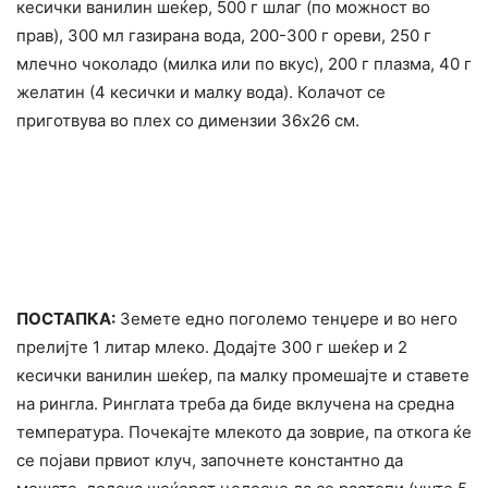
кесички ванилин шеќер, 500 г шлаг (по можност во
прав), 300 мл газирана вода, 200-300 г ореви, 250 г
млечно чоколадо (милка или по вкус), 200 г плазма, 40 г
желатин (4 кесички и малку вода). Колачот се
приготвува во плех со димензии 36х26 см.
ПОСТАПКА:
Земете едно поголемо тенџере и во него
прелијте 1 литар млеко. Додајте 300 г шеќер и 2
кесички ванилин шеќер, па малку промешајте и ставете
на рингла. Ринглата треба да биде вклучена на средна
температура. Почекајте млекото да зоврие, па откога ќе
се појави првиот клуч, започнете константно да