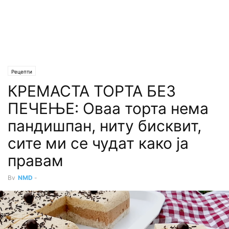
Рецепти
КРЕМАСТА ТОРТА БЕЗ
ПЕЧЕЊЕ: Оваа торта нема
пандишпан, ниту бисквит,
сите ми се чудат како ја
правам
By
NMD
-