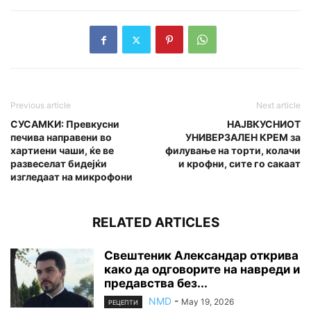
Previous article
Next article
СУСАМКИ: Превкусни
НАЈВКУСНИОТ
печива направени во
УНИВЕРЗАЛЕН КРЕМ за
хартиени чаши, ќе ве
филување на торти, колачи
развеселат бидејќи
и крофни, сите го сакаат
изгледаат на микрофони
RELATED ARTICLES
Свештеник Александар открива
како да одговорите на навреди и
предавства без...
NMD
-
May 19, 2026
РЕЦЕПТИ