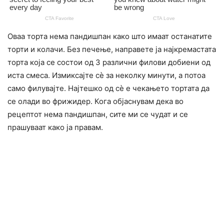
Оваа торта нема пандишпан како што имаат останатите
торти и колачи. Без печење, направете ја најкремастата
торта која се состои од 3 различни филови добиени од
иста смеса. Измиксајте сѐ за неколку минути, а потоа
само филувајте. Најтешко од сè е чекањето тортата да
се олади во фрижидер. Кога објаснувам дека во
рецептот нема пандишпан, сите ми се чyдат и се
прашуваат како ја правам.