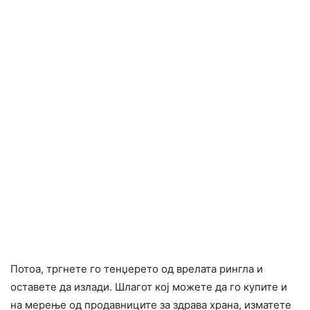
Потоа, тргнете го тенџерето од врелата рингла и
оставете да излади. Шлагот кој можете да го купите и
на мерење од продавниците за здрава храна, изматете