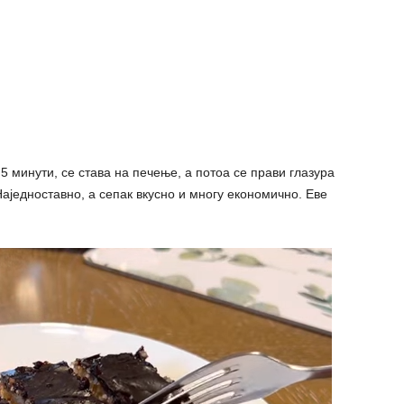
5 минути, се става на печење, а потоа се прави глазура
 Наједноставно, а сепак вкусно и многу економично. Еве