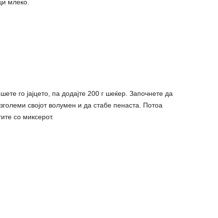
ци млеко.
ете го јајцето, па додајте 200 г шеќер. Започнете да
зголеми својот волумен и да стабе пенаста. Потоа
ите со миксерот.