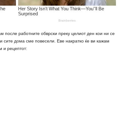
м после работните обврски преку целиот ден кои ни се
 и сите дома сме повесели. Еве накратко ќе ви кажам
м и рецептот: