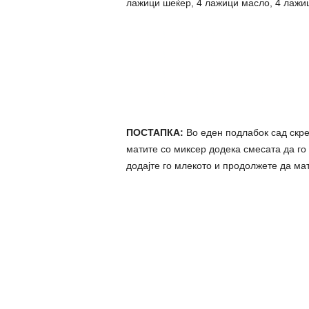
лажици шеќер, 4 лажици масло, 4 лажи
ПОСТАПКА:
Во еден подлабок сад скреш
матите со миксер додека смесата да го 
додајте го млекото и продолжете да мат