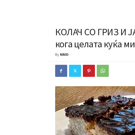
КОЛАЧ СО ГРИЗ И Ј
кога целата куќа м
By
NMD
-