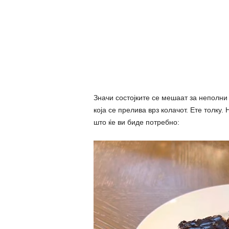
Значи состојките се мешаат за неполни 
која се прелива врз колачот. Ете толку.
што ќе ви биде потребно: