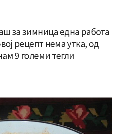
аш за зимница една работа
овој рецепт нема утка, од
нам 9 големи тегли