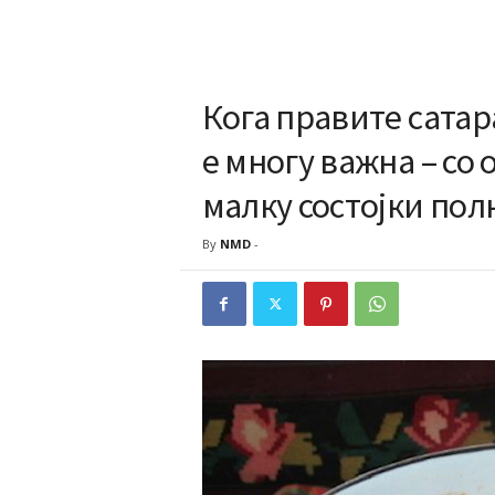
Кога правите сатар
е многу важна – со 
малку состојки пол
By
NMD
-