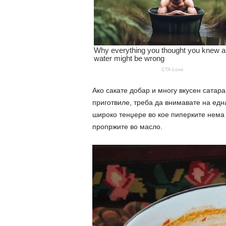
Ако сакате добар и многу вкусен сатараш
приготвиле, треба да внимавате на една
широко тенџере во кое пиперките нема д
пропржите во масло.