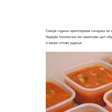
Секоја година приготвувам сатараш за 
бидејќи понекогаш ми заменува цел об
и имам готово јадење.