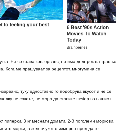
утка. Не се става конзерванс, но има долг рок на траење
ла. Кога ме прашуваат за рецептот, многумина се
нзерванс, туку едноставно го подобрува вкусот и не се
околку не сакате, не мора да ставите шеќер во вашиот
 кг пиперки, 3 кг меснати домати, 2-3 поголеми моркови,
оите мерки, а зеленчукот е измерен пред да го