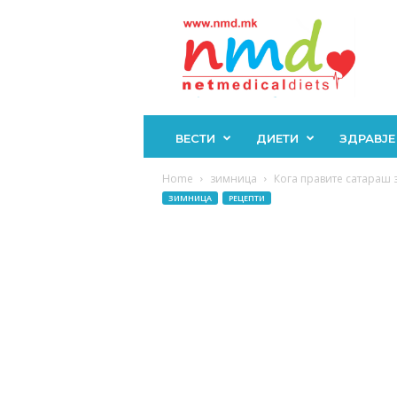
Н
М
Д
ВЕСТИ
ДИЕТИ
ЗДРАВЈЕ
Home
зимница
Кога правите сатараш з
ЗИМНИЦА
РЕЦЕПТИ