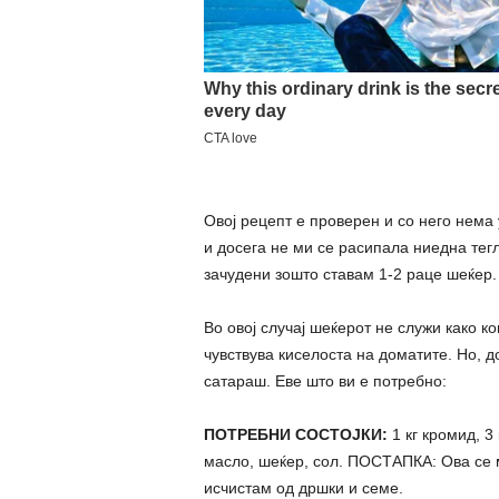
Овој рецепт е проверен и со него нема 
и досега не ми се расипала ниедна тег
зачудени зошто ставам 1-2 раце шеќер.
Во овој случај шеќерот не служи како ко
чувствува киселоста на доматите. Но, д
сатараш. Еве што ви е потребно:
ПОТРЕБНИ СОСТОЈКИ:
1 кг кромид, 3
масло, шеќер, сол. ПОСТАПКА: Ова се м
исчистам од дршки и семе.