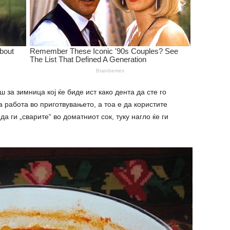
 за зимница кој ќе биде ист како дента да сте го
 работа во приготвувањето, а тоа е да користите
а ги „сварите“ во доматниот сок, туку нагло ќе ги