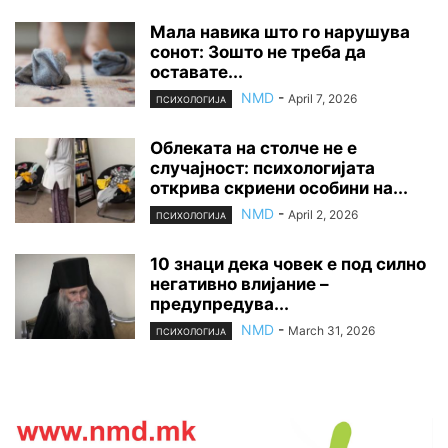
Мала навика што го нарушува
сонот: Зошто не треба да
оставате...
NMD
-
April 7, 2026
ПСИХОЛОГИЈА
Облеката на столче не е
случајност: психологијата
открива скриени особини на...
NMD
-
April 2, 2026
ПСИХОЛОГИЈА
10 знаци дека човек е под силно
негативно влијание –
предупредува...
NMD
-
March 31, 2026
ПСИХОЛОГИЈА