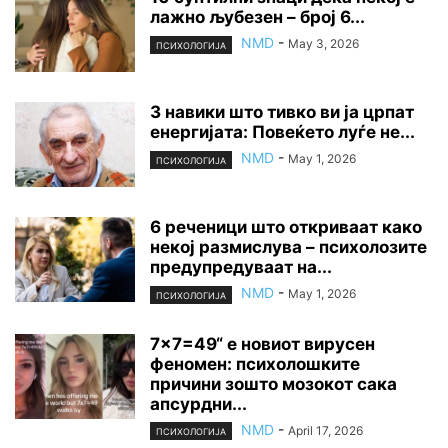
лажно љубезен – број 6...
NMD
-
May 3, 2026
ПСИХОЛОГИЈА
3 навики што тивко ви ја црпат
енергијата: Повеќето луѓе не...
NMD
-
May 1, 2026
ПСИХОЛОГИЈА
6 реченици што откриваат како
некој размислува – психолозите
предупредуваат на...
NMD
-
May 1, 2026
ПСИХОЛОГИЈА
7×7=49“ е новиот вирусен
феномен: психолошките
причини зошто мозокот сака
апсурдни...
NMD
-
April 17, 2026
ПСИХОЛОГИЈА