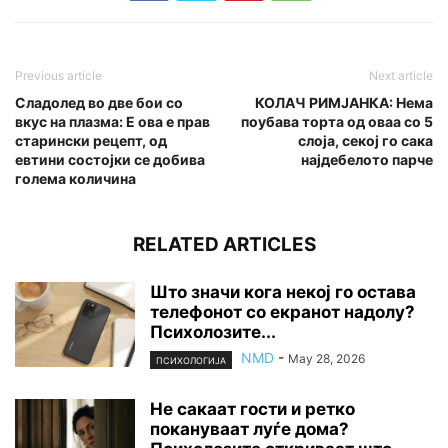
Previous article
Next article
Сладолед во две бои со
КОЛАЧ РИМЈАНКА: Нема
вкус на плазма: Е ова е прав
поубава торта од оваа со 5
старински рецепт, од
слоја, секој го сака
евтини состојки се добива
најдебелото парче
голема количина
RELATED ARTICLES
Што значи кога некој го остава
телефонот со екранот надолу?
Психолозите...
NMD
-
May 28, 2026
ПСИХОЛОГИЈА
Не сакаат гости и ретко
покануваат луѓе дома?