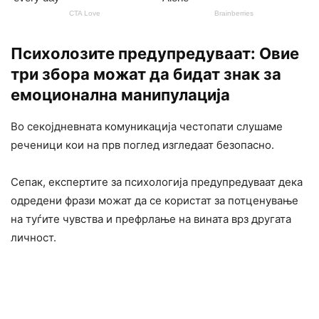
Психолозите предупредуваат: Овие
три збора можат да бидат знак за
емоционална манипулација
Во секојдневната комуникација честопати слушаме
реченици кои на прв поглед изгледаат безопасно.
Сепак, експертите за психологија предупредуваат дека
одредени фрази можат да се користат за потценување
на туѓите чувства и префрлање на вината врз другата
личност.