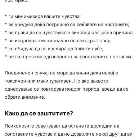
постојано:
* ги минимизира вашите чувства;
* ве убедува дека погрешно се сеќавате на настаните;
* ве прави да се чувствувате виновни без јасна причина;
* ве исцрпува емоционално по секој разговор;
* се обидува да ве изолира од блиски луѓе;
* ретко презема одговорност за сопствените постапки.
Поединечен случај не мора да значи дека некој е
токсичен или манипулативен. Но ако ваквото
однесување се повторува подолг период, вреди да се
обрати внимание.
Како да се заштитите?
Психолозите советуваат да останете доследни на
сопствените чувства и да не дозволите некој друг да ви