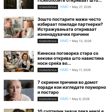
Психолозите откриваат што...
NMD
-
May 27, 2026
ПСИХОЛОГИЈА
Зошто постарите мажи често
избираат помлади партнерки?
Истражувањата откриваат
изненадувачки причини
NMD
-
May 13, 2026
ПСИХОЛОГИЈА
Кинеска поговорка стара со
векови открива што навистина
носи среќа во...
NMD
-
May 11, 2026
ПСИХОЛОГИЈА
7 скриени причини во домот
поради кои изгледате поуморно
и постаро
NMD
-
May 6, 2026
ПСИХОЛОГИЈА
10 суптилни знаци дека некој е