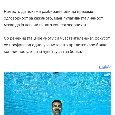
Наместо да покаже разбирање или да преземе
одговорност за кажаното, манипулативната личност
може да ја насочи вината кон соговорникот.
Со реченицата „Премногу си чувствителен/на“, фокусот
се префрла од однесувањето што предизвикало болка
кон личноста која ја чувствува таа болка.