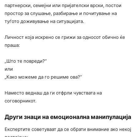
партнерски, семејни или пријателски врски, постои
простор за слушање, разбирање и почитување на
туѓото доживување на ситуацијата.
Личност која искрено се грижи за односот обично ќе
праша:
„Што те повреди?“
или
„Како можеме да го решиме ова?“
Наместо веднаш да ги отфрли чувствата на
соговорникот.
Други знаци на емоционална манипулација
Експертите советуваат да се обрати внимание ако некој