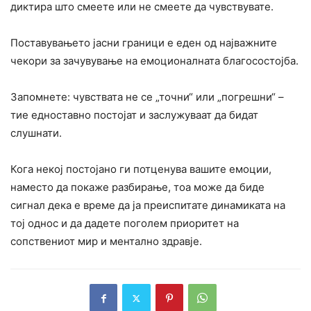
диктира што смеете или не смеете да чувствувате.
Поставувањето јасни граници е еден од најважните
чекори за зачувување на емоционалната благосостојба.
Запомнете: чувствата не се „точни“ или „погрешни“ –
тие едноставно постојат и заслужуваат да бидат
слушнати.
Кога некој постојано ги потценува вашите емоции,
наместо да покаже разбирање, тоа може да биде
сигнал дека е време да ја преиспитате динамиката на
тој однос и да дадете поголем приоритет на
сопствениот мир и ментално здравје.