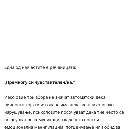
Една од најчестите е реченицата:
„Премногу си чувствителен/на.“
Иако овие три збора не значат автоматски дека
личноста која ги изговара има некакво психолошко
нарушување, психолозите посочуваат дека тие често се
појавуваат во комуникација каде што постои
емоционална манипулација, потценување или обид за