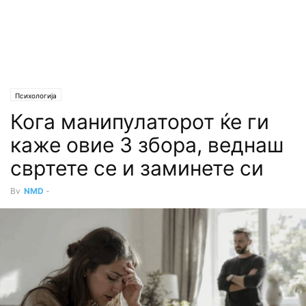
Психологија
Кога манипулаторот ќе ги
каже овие 3 збора, веднаш
свртете се и заминете си
By
NMD
-