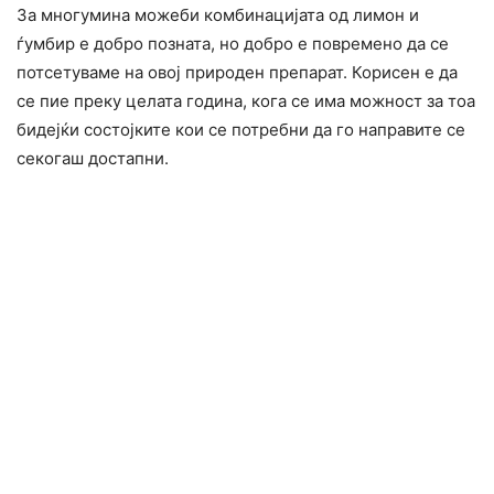
За многумина можеби комбинацијата од лимон и
ѓумбир е добро позната, но добро е повремено да се
потсетуваме на овој природен препарат. Корисен е да
се пие преку целата година, кога се има можност за тоа
бидејќи состојките кои се потребни да го направите се
секогаш достапни.