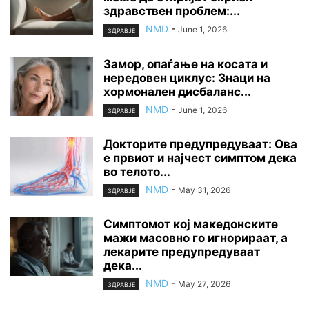
здравствен проблем:...
NMD
-
June 1, 2026
ЗДРАВЈЕ
Замор, опаѓање на косата и
нередовен циклус: Знаци на
хормонален дисбаланс...
NMD
-
June 1, 2026
ЗДРАВЈЕ
Докторите предупредуваат: Ова
е првиот и најчест симптом дека
во телото...
NMD
-
May 31, 2026
ЗДРАВЈЕ
Симптомот кој македонските
мажи масовно го игнорираат, а
лекарите предупредуваат
дека...
NMD
-
May 27, 2026
ЗДРАВЈЕ