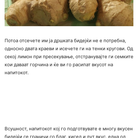
Потоа отсечете им ја дршката бидејќи не е потребна,
односно двата краеви и исечете ги на тенки кругови. Од
секој лимон при пресекување, отстранувајте ги семките
кои даваат горчина и ќе ви го раcипат вкусот на
напитокот.
Всушност, напитокот кој го подготвувате е многу вкусен
бидејќи се граничи со благ, кисел и лут вкус, една од