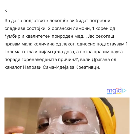
<
За да го подготвите лекот ќе ви бидат потребни
следниве состојки: 2 органски лимони, 1 корен од
ѓумбир и квалитетен природен мед. „Јас секогаш
правам мала количина од лекот, односно подготвувам 1
голема тегла и пијам цела доза, а потоа правам пауза
поради горенаведената причина“, вели Драгана од
каналот Направи Сама-Идеја за Креативци.