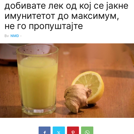
добивате лек од кој се јакне
имунитетот до максимум,
не го пропуштајте
By
NMD
-