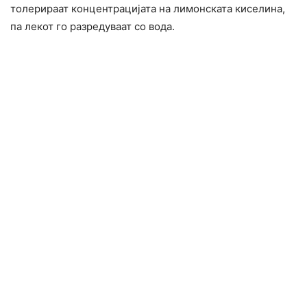
толерираат концентрацијата на лимонската киселина,
па лекот го разредуваат со вода.