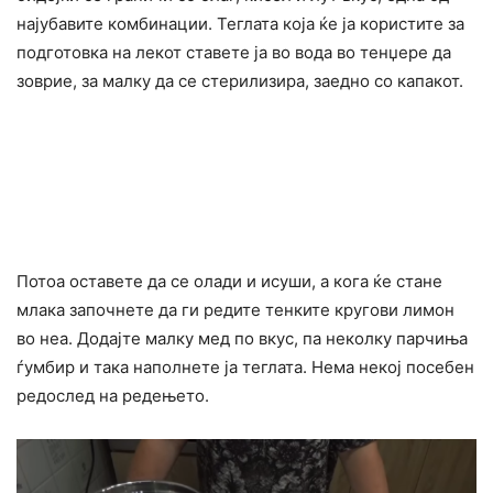
најубавите комбинации. Теглата која ќе ја користите за
подготовка на лекот ставете ја во вода во тенџере да
зоврие, за малку да се стерилизира, заедно со капакот.
Потоа оставете да се олади и исуши, а кога ќе стане
млака започнете да ги редите тенките кругови лимон
во неа. Додајте малку мед по вкус, па неколку парчиња
ѓумбир и така наполнете ја теглата. Нема некој посебен
редослед на редењето.