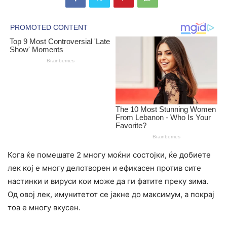
Кога ќе помешате 2 многу моќни состојки, ќе добиете
лек кој е многу делотворен и ефикасен против сите
настинки и виpycи кои може да ги фатите преку зима.
Од овој лек, имунитетот се јакне до максимум, а покрај
тоа е многу вкусен.