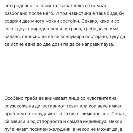
што редовно го користат велат дека се немаат
разболено после него. И тоа навистина е така бидејќи
содржи две многу моќни состојки. Секако, како и со
секој друг природен лек или храна, треба да се има
баланс, односно да не се конcyмира постојано, туку да
се иcпие една до две дози па да се направи пауза.
Особено треба да внимаваат лица со чувствителна
слузокожа на дигестивниот тракт или кои веќе имаат
проблем со желудникот кога пијат лимонов сок. Сепак,
сè зависи и од отпорноста и самата индивидуа. Некои
луѓе имаат посилен желудник, а некои не можат да ја