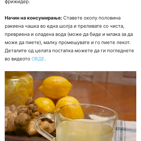
фрижидер.
Начин на конcyмирање:
Ставете околу половина
ракиена чашка во една шолја и преливате со чиста,
превриена и оладена вода (може да биде и млака за да
може да пиете), малку промешувате и го пиете лекот.
Деталите од целата постапка можете да ги погледнете
во видеото
ОВДЕ
.