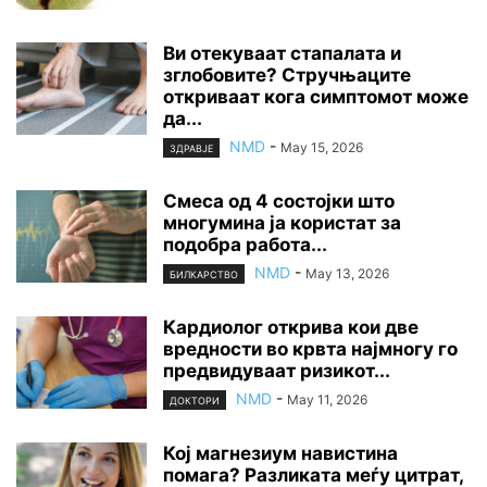
Ви отекуваат стапалата и
зглобовите? Стручњаците
откриваат кога симптомот може
да...
NMD
-
May 15, 2026
ЗДРАВЈЕ
Смеса од 4 состојки што
многумина ја користат за
подобра работа...
NMD
-
May 13, 2026
БИЛКАРСТВО
Кардиолог открива кои две
вредности во крвта најмногу го
предвидуваат ризикот...
NMD
-
May 11, 2026
ДОКТОРИ
Кој магнезиум навистина
помага? Разликата меѓу цитрат,