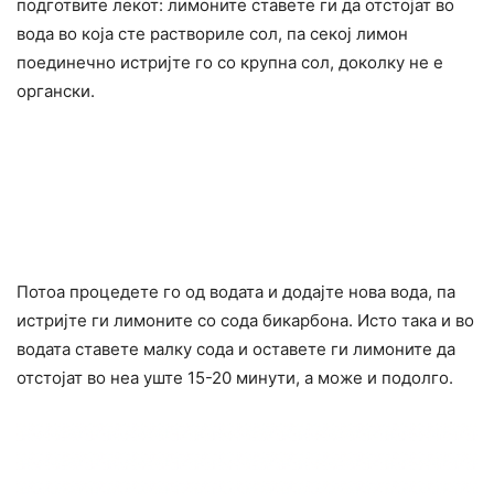
подготвите лекот: лимоните ставете ги да отстојат во
вода во која сте раствориле сол, па секој лимон
поединечно истријте го со крупна сол, доколку не е
органски.
Потоа процедете го од водата и додајте нова вода, па
истријте ги лимоните со сода бикарбона. Исто така и во
водата ставете малку сода и оставете ги лимоните да
отстојат во неа уште 15-20 минути, а може и подолго.