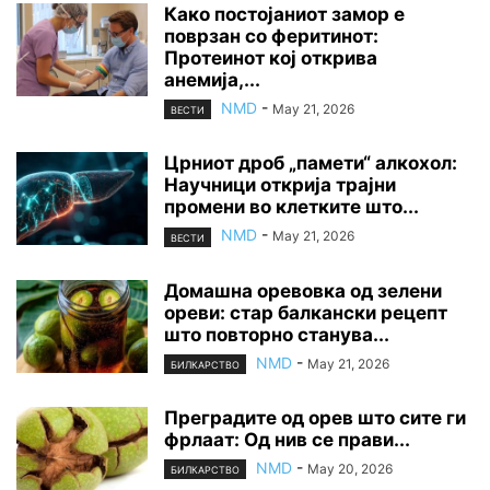
Како постојаниот замор е
поврзан со феритинот:
Протеинот кој открива
анемија,...
NMD
-
May 21, 2026
ВЕСТИ
Црниот дроб „памети“ алкохол:
Научници открија трајни
промени во клетките што...
NMD
-
May 21, 2026
ВЕСТИ
Домашна оревовка од зелени
ореви: стар балкански рецепт
што повторно станува...
NMD
-
May 21, 2026
БИЛКАРСТВО
Преградите од орев што сите ги
фрлаат: Од нив се прави...
NMD
-
May 20, 2026
БИЛКАРСТВО