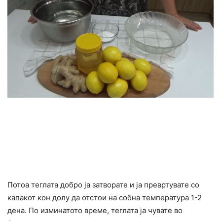
Потоа теглата добро ја затворате и ја превртувате со
капакот кон долу да отстои на собна температура 1-2
дена. По изминатото време, теглата ја чувате во