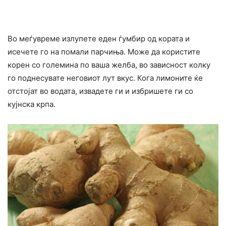
Во меѓувреме излупете еден ѓумбир од кората и
исечете го на помали парчиња. Може да користите
корен со големина по ваша желба, во зависност колку
го поднесувате неговиот лут вкус. Кога лимоните ќе
отстојат во водата, извадете ги и избришете ги со
кујнска крпа.