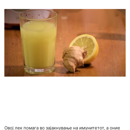
Овој лек помага во зајакнување на имунитетот, а оние