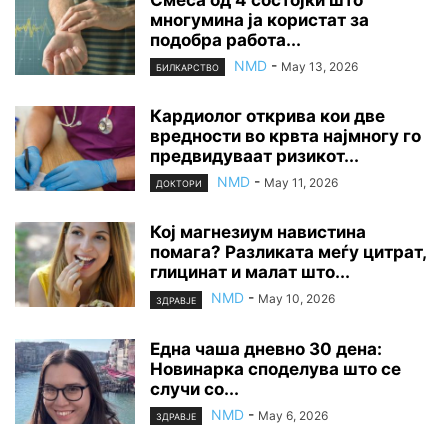
Смеса од 4 состојки што
многумина ја користат за
подобра работа...
NMD
-
May 13, 2026
БИЛКАРСТВО
Кардиолог открива кои две
вредности во крвта најмногу го
предвидуваат ризикот...
NMD
-
May 11, 2026
ДОКТОРИ
Кој магнезиум навистина
помага? Разликата меѓу цитрат,
глицинат и малат што...
NMD
-
May 10, 2026
ЗДРАВЈЕ
Една чаша дневно 30 дена:
Новинарка споделува што се
случи со...
NMD
-
May 6, 2026
ЗДРАВЈЕ