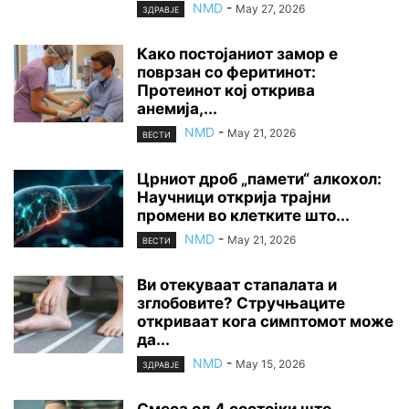
NMD
-
May 27, 2026
ЗДРАВЈЕ
Како постојаниот замор е
поврзан со феритинот:
Протеинот кој открива
анемија,...
NMD
-
May 21, 2026
ВЕСТИ
Црниот дроб „памети“ алкохол:
Научници открија трајни
промени во клетките што...
NMD
-
May 21, 2026
ВЕСТИ
Ви отекуваат стапалата и
зглобовите? Стручњаците
откриваат кога симптомот може
да...
NMD
-
May 15, 2026
ЗДРАВЈЕ