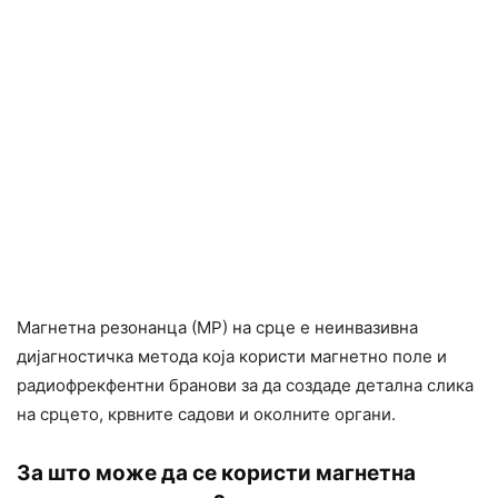
Магнетна резонанца (МР) на срце е неинвазивна
дијагностичка метода која користи магнетно поле и
радиофрекфентни бранови за да создаде детална слика
на срцето, крвните садови и околните органи.
За што може да се користи магнетна