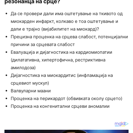
резонанца на срце?
Да се провери дали има оштетување на ткивото од
миокарден инфаркт, колкаво е тоа оштетување и
дали е трајно (вијабилитет на миокард)?
Прецизна проценка на срцева слабост, потенцијални
причини за срцевата слабост
Евалуација и дијагностика на кардиомиопатии
(дилатативна, хипертофична, рестриктивна
амилодоза)
Дијагностика на миокардитис (инфламација на
срцевиот мускул)
Валвуларни маани
Проценка на перикардот (обвивката околу срцето)
Проценка на конгенитални срцеви аномалии