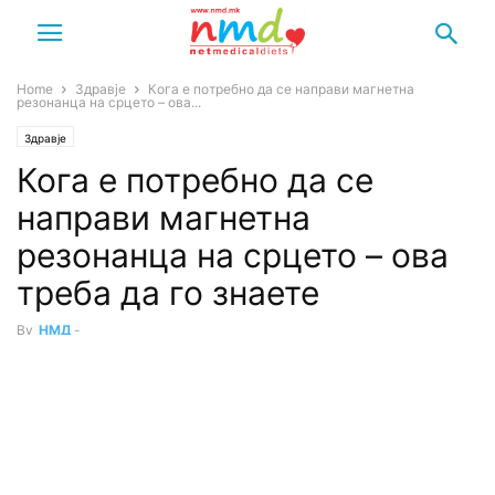
Home
Здравје
Кога е потребно да се направи магнетна
резонанца на срцето – ова...
Здравје
Кога е потребно да се
направи магнетна
резонанца на срцето – ова
треба да го знаете
By
НМД
-