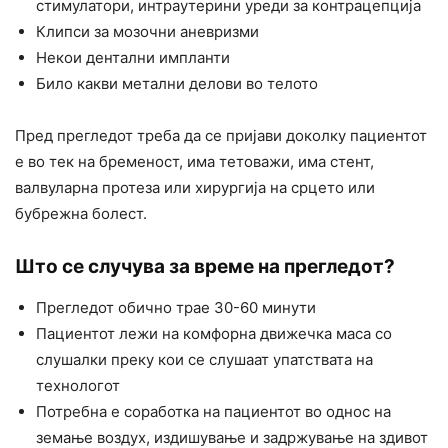
стимулатори, интраутерини уреди за контрацепција
Клипси за мозочни аневризми
Некои дентални импланти
Било какви метални делови во телото
Пред прегледот треба да се пријави доколку пациентот
е во тек на бременост, има тетоважи, има стент,
валвуларна протеза или хирургија на срцето или
бубрежна болест.
Што се случува за време на прегледот?
Прегледот обично трае 30-60 минути
Пациентот лежи на комфорна движечка маса со
слушалки преку кои се слушаат упатствата на
технологот
Потребна е соработка на пациентот во однос на
земање воздух, издишување и задржување на здивот