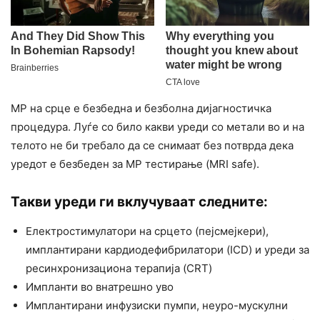
МР на срце е безбедна и безболна дијагностичка
процедура. Луѓе со било какви уреди со метали во и на
телото не би требало да се снимаат без потврда дека
уредот е безбеден за МР тестирање (MRI safe).
Такви уреди ги вклучуваат следните:
Електростимулатори на срцето (пејсмејкери),
имплантирани кардиодефибрилатори (ICD) и уреди за
ресинхронизациона терапија (CRT)
Импланти во внатрешно уво
Имплантирани инфузиски пумпи, неуро-мускулни