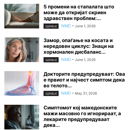
5 промени на стапалата што
може да откријат скриен
здравствен проблем:...
NMD
-
June 1, 2026
ЗДРАВЈЕ
Замор, опаѓање на косата и
нередовен циклус: Знаци на
хормонален дисбаланс...
NMD
-
June 1, 2026
ЗДРАВЈЕ
Докторите предупредуваат: Ова
е првиот и најчест симптом дека
во телото...
NMD
-
May 31, 2026
ЗДРАВЈЕ
Симптомот кој македонските
мажи масовно го игнорираат, а
лекарите предупредуваат
дека...