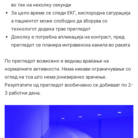
во тек на неколку секунди
За цело време се следи ЕКГ, кислородна сатурација
а пациентот може слободно да зборува со
технологот додека трае прегледот
Доколку е потребна апликација на контраст, пред
прегледот се планира интравенска канила во раката
По прегледот возможно е веднаш враќање на
нормалните активности. Нема никави ограничување со
оглед на тоа што нема јонизирачко зрачење.
Резултатите од прегледот вообичаено се добиваат по 2-
3 работни дена.