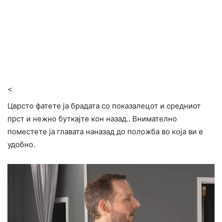
<
Цврсто фатете ја брадата со показалецот и средниот
прст и нежно буткајте кон назад.. Внимателно
поместете ја главата наназад до положба во која ви е
удобно.