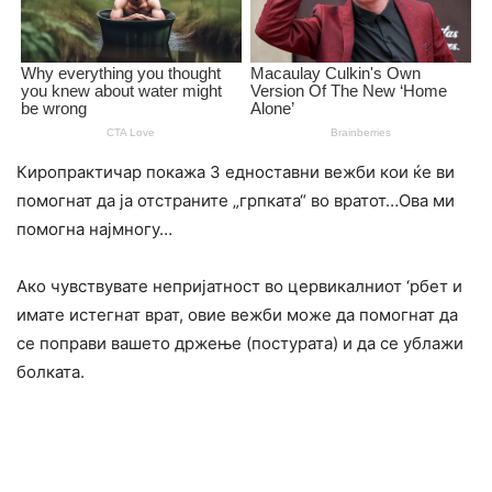
Киропрактичар покажа 3 едноставни вежби кои ќе ви
помогнат да ја отстраните „грпката“ во вратот…Ова ми
помогна најмногу…
Ако чувствувате непријатност во цервикалниот ‘рбет и
имате истегнат врат, овие вежби може да помогнат да
се поправи вашето држење (постурата) и да се ублажи
болката.