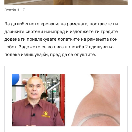
Вежба 3 – T
За да избегнете кревање на рамената, поставете ги
дланките свртени нанапред и издолжете ги градите
додека ги привлекувате лопатките на рамењата кон
грбот. Задржете се во оваа положба 2 вдишувања,
полека издишувајќи, пред да се опуштите.