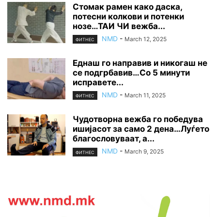
Стомак рамен како даска,
потесни колкови и потенки
нозе…ТАИ ЧИ вежба...
NMD
-
March 12, 2025
ФИТНЕС
Еднаш го направив и никогаш не
се подгрбавив…Со 5 минути
исправете...
NMD
-
March 11, 2025
ФИТНЕС
Чудотворна вежба го победува
ишијасот за само 2 дена…Луѓето
благословуваат, а...
NMD
-
March 9, 2025
ФИТНЕС