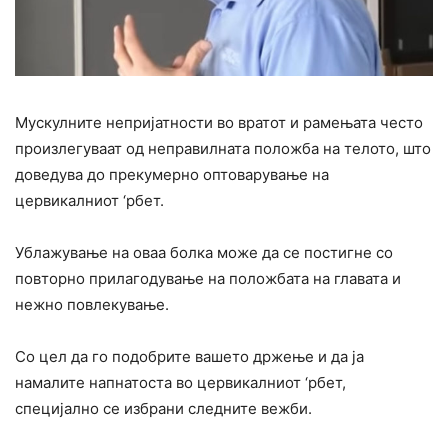
Мускулните непријатности во вратот и рамењата често
произлегуваат од неправилната положба на телото, што
доведува до прекумерно оптоварување на
цервикалниот ‘рбет.
Ублажување на оваа болка може да се постигне со
повторно прилагодување на положбата на главата и
нежно повлекување.
Со цел да го подобрите вашето држење и да ја
намалите напнатоста во цервикалниот ‘рбет,
специјално се избрани следните вежби.