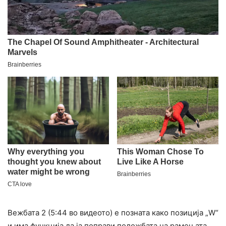
Вежбата 2 (5:44 во видеото) е позната како позиција „W“
и има функција да ја поправи положбата на рамењата