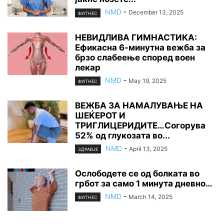
NMD
-
December 13, 2025
ФИТНЕС
НЕВИДЛИВА ГИМНАСТИКА:
Ефикасна 6-минутна вежба за
брзо слабеење според воен
лекар
NMD
-
May 19, 2025
ФИТНЕС
ВЕЖБА ЗА НАМАЛУВАЊЕ НА
ШЕЌЕРОТ И
ТРИГЛИЦЕРИДИТЕ…Согорува
52% од глукозата во...
NMD
-
April 13, 2025
ЗДРАВЈЕ
Ослободете се од болката во
грбот за само 1 минута дневно…
NMD
-
March 14, 2025
ФИТНЕС