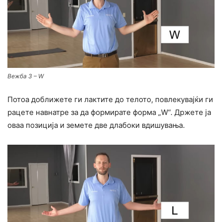
Вежба 3 – W
Потоа доближете ги лактите до телото, повлекувајќи ги
рацете навнатре за да формирате форма „W“. Држете ја
оваа позиција и земете две длабоки вдишувања.