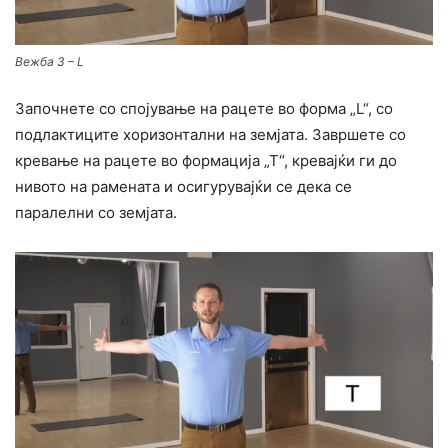
Вежба 3 – L
Започнете со спојување на рацете во форма „L“, со
подлактиците хоризонтални на земјата. Завршете со
кревање на рацете во формација „Т“, кревајќи ги до
нивото на рамената и осигурувајќи се дека се
паралелни со земјата.