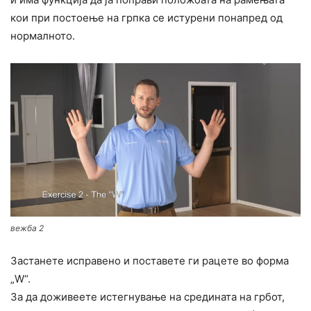
кои при постоење на грпка се истурени понапред од
нормалното.
вежба 2
Застанете исправено и поставете ги рацете во форма
„W“.
За да доживеете истегнување на средината на грбот,