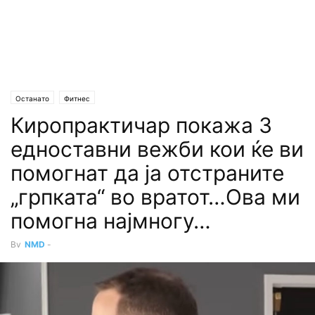
Останато
Фитнес
Киропрактичар покажа 3
едноставни вежби кои ќе ви
помогнат да ја отстраните
„грпката“ во вратот…Ова ми
помогна најмногу…
By
NMD
-