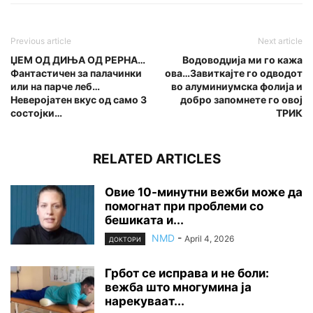
Previous article
Next article
ЏЕМ ОД ДИЊА ОД РЕРНА…
Водоводџија ми го кажа
Фантастичен за палачинки
ова…Завиткајте го одводот
или на парче леб…
во алуминиумска фолија и
Неверојатен вкус од само 3
добро запомнете го овој
состојки…
ТРИК
RELATED ARTICLES
Овие 10-минутни вежби може да
помогнат при проблеми со
бешиката и...
NMD
-
April 4, 2026
ДОКТОРИ
Грбот се исправа и не боли:
вежба што многумина ја
нарекуваат...