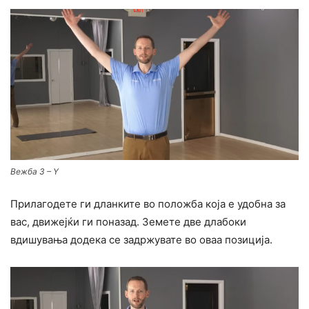
Вежба 3 – Y
Прилагодете ги дланките во положба која е удобна за
вас, движејќи ги поназад. Земете две длабоки
вдишувања додека се задржувате во оваа позиција.