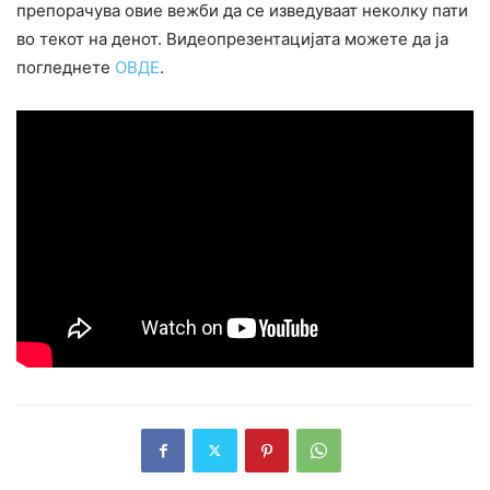
препорачува овие вежби да се изведуваат неколку пати
во текот на денот. Видеопрезентацијата можете да ја
погледнете
ОВДЕ
.