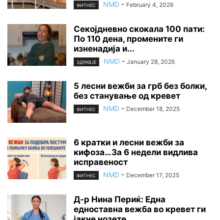
NMD
-
February 4, 2026
ФИТНЕС
Секојдневно скокала 100 пати:
По 110 дена, промените ги
изненадија и...
NMD
-
January 28, 2026
ЗДРАВЈЕ
5 лесни вежби за грб без болки,
без станување од кревет
NMD
-
December 18, 2025
ФИТНЕС
6 кратки и лесни вежби за
кифоза…За 6 недели видлива
исправеност
NMD
-
December 17, 2025
ФИТНЕС
Д-р Нина Периќ: Една
едноставна вежба во кревет ги
јакне нозете...