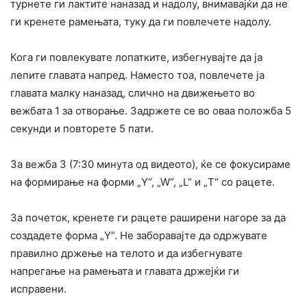
турнете ги лактите наназад и надолу, внимавајќи да не
ги кренете рамењата, туку да ги повлечете надолу.
Кога ги повлекувате лопатките, избегнувајте да ја
лепите главата напред. Наместо тоа, повлечете ја
главата малку наназад, слично на движењето во
вежбата 1 за отворање. Задржете се во оваа положба 5
секунди и повторете 5 пати.
За вежба 3 (7:30 минута од видеото), ќе се фокусираме
на формирање на форми „Y“, „W“, „L“ и „T“ со рацете.
За почеток, кренете ги рацете раширени нагоре за да
создадете форма „Y“. Не заборавајте да одржувате
правилно држење на телото и да избегнувате
напрегање на рамењата и главата држејќи ги
исправени.