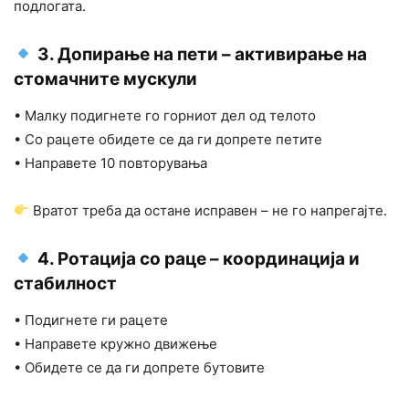
подлогата.
3. Допирање на пети – активирање на
стомачните мускули
• Малку подигнете го горниот дел од телото
• Со рацете обидете се да ги допрете петите
• Направете 10 повторувања
Вратот треба да остане исправен – не го напрегајте.
4. Ротација со раце – координација и
стабилност
• Подигнете ги рацете
• Направете кружно движење
• Обидете се да ги допрете бутовите