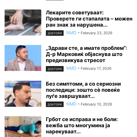
Лекарите советуваат:
Проверете ги стапалата – можен
ран знак за нарушена...
NMD
-
February 23, 2026
ДОКТОРИ
„Здрави сте, а имате проблем“:
Д-р Марковиќ објаснува што
предизвикува стресот
NMD
-
February 17, 2026
ДОКТОРИ
Без симптоми, а со сериозни
последици: зошто сè повеќе
луѓе завршуваат...
NMD
-
February 10, 2026
ДОКТОРИ
Грбот се исправа и не боли:
вежба што многумина ја
нарекуваат...