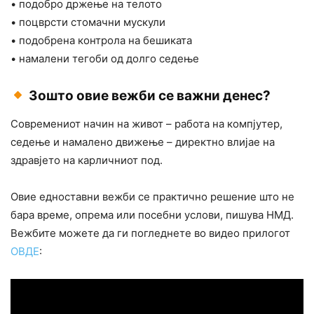
• подобро држење на телото
• поцврсти стомачни мускули
• подобрена контрола на бешиката
• намалени тегоби од долго седење
Зошто овие вежби се важни денес?
Современиот начин на живот – работа на компјутер,
седење и намалено движење – директно влијае на
здравјето на карличниот под.
Овие едноставни вежби се практично решение што не
бара време, опрема или посебни услови, пишува НМД.
Вежбите можете да ги погледнете во видео прилогот
ОВДЕ
: