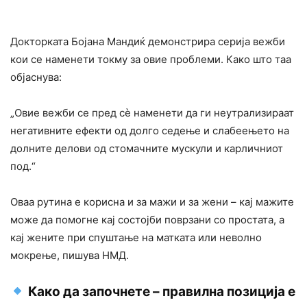
Докторката Бојана Мандиќ демонстрира серија вежби
кои се наменети токму за овие проблеми. Како што таа
објаснува:
„Овие вежби се пред сè наменети да ги неутрализираат
негативните ефекти од долго седење и слабеењето на
долните делови од стомачните мускули и карличниот
под.“
Оваа рутина е корисна и за мажи и за жени – кај мажите
може да помогне кај состојби поврзани со простата, а
кај жените при спуштање на матката или неволно
мокрење, пишува НМД.
Како да започнете – правилна позиција е