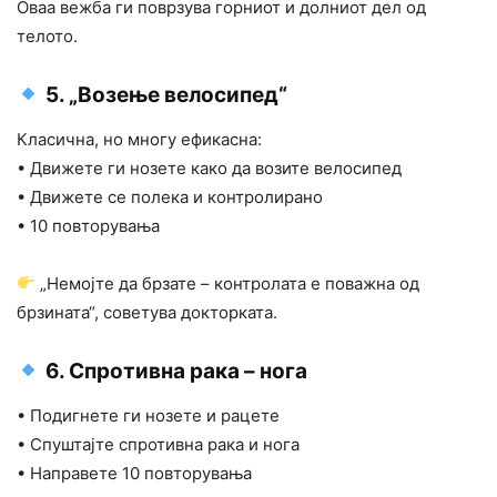
Оваа вежба ги поврзува горниот и долниот дел од
телото.
5. „Возење велосипед“
Класична, но многу ефикасна:
• Движете ги нозете како да возите велосипед
• Движете се полека и контролирано
• 10 повторувања
„Немојте да брзате – контролата е поважна од
брзината“, советува докторката.
6. Спротивна рака – нога
• Подигнете ги нозете и рацете
• Спуштајте спротивна рака и нога
• Направете 10 повторувања