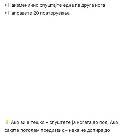
• Наизменично спуштајте една па друга нога
• Направете 20 повторувања
Ако ви е тешко – спуштете ја ногата до под. Ако
сакате поголем предизвик – нека не допира до