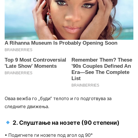
Оваа вежба го „буди“ телото и го подготвува за
следните движења.
2. Спуштање на нозете (90 степени)
• Подигнете ги нозете под агол од 90°