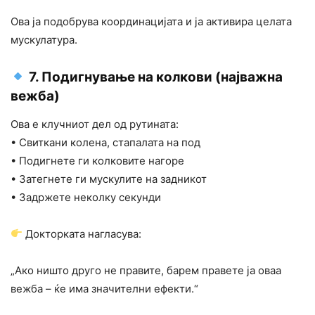
Ова ја подобрува координацијата и ја активира целата
мускулатура.
7. Подигнување на колкови (најважна
вежба)
Ова е клучниот дел од рутината:
• Свиткани колена, стапалата на под
• Подигнете ги колковите нагоре
• Затегнете ги мускулите на задникот
• Задржете неколку секунди
Докторката нагласува:
„Ако ништо друго не правите, барем правете ја оваа
вежба – ќе има значителни ефекти.“