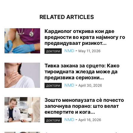
RELATED ARTICLES
Кардиолог открива кои две
вредности во крвта најмногу го
предвидуваат ризикот...
NMD
-
May 11, 2026
ДОКТОРИ
Тивка закана за срцето: Како
тироидната жлезда може да
предизвика сериозни...
NMD
-
April 30, 2026
ДОКТОРИ
Зошто менопаузата сè почесто
започнува порано: што велат
експертите и кога...
NMD
-
April 16, 2026
ДОКТОРИ