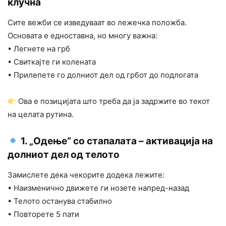
клучна
Сите вежби се изведуваат во лежечка положба.
Основата е едноставна, но многу важна:
• Легнете на грб
• Свиткајте ги колената
• Прилепете го долниот дел од грбот до подлогата
Ова е позицијата што треба да ја задржите во текот
на целата рутина.
1. „Одење“ со стапалата – активација на
долниот дел од телото
Замислете дека чекорите додека лежите:
• Наизменично движете ги нозете напред-назад
• Телото останува стабилно
• Повторете 5 пати