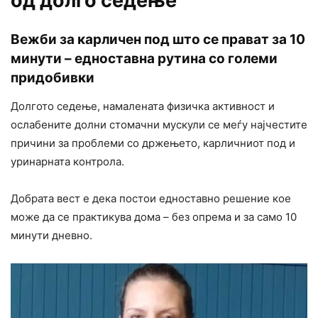
од долго седење
Вежби за карличен под што се прават за 10
минути – едноставна рутина со големи
придобивки
Долгото седење, намалената физичка активност и
ослабените долни стомачни мускули се меѓу најчестите
причини за проблеми со држењето, карличниот под и
уринарната контрола.
Добрата вест е дека постои едноставно решение кое
може да се практикува дома – без опрема и за само 10
минути дневно.