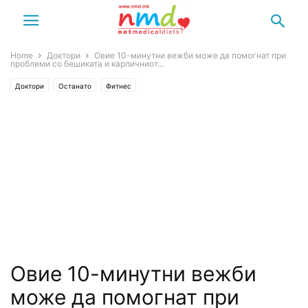
Home
Доктори
Овие 10-минутни вежби може да помогнат при
проблеми со бешиката и карличниот...
Доктори
Останато
Фитнес
Овие 10-минутни вежби
може да помогнат при