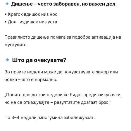
Дишење – често заборавен, но важен дел
• Краток вдишок низ нос
• Долг издишок низ уста
Правилното дишење помага за подобра активација на
мускулите.
Што да очекувате?
Во првите недели може да почувствувате замор или
болка – што е нормално.
„Првите две до три недели ќе бидат предизвикувачки,
но не се откажувајте – резултатите доаѓаат брзо.“
По 3–4 недели, многумина забележуваат: