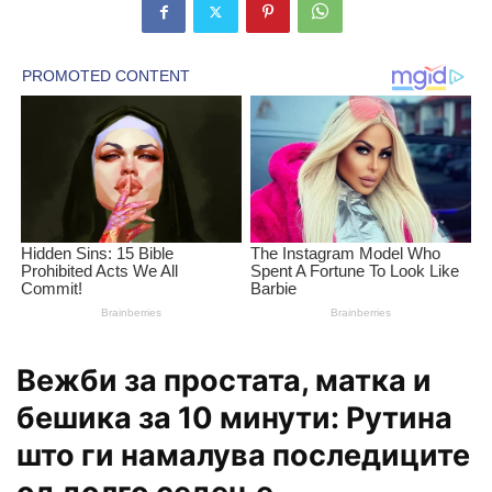
Вежби за простата, матка и
бешика за 10 минути: Рутинa
што ги намалува последиците