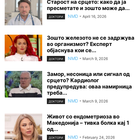
Старост на срцето: како да ја
пресметате и зошто може да...
NMD
-
April 16, 2026
ДОКТОРИ
Зошто железото не се задржува
во организмот? Експерт
објаснува кои се...
NMD
-
March 9, 2026
ДОКТОРИ
Замор, несоница или сигнал од
срцето? Кардиолог
предупредува: оваа намирница
треба...
NMD
-
March 9, 2026
ДОКТОРИ
Живот со ендометриоза во
Македонија – тивка болка кај 1
од...
NMD
-
February 24, 2026
ДОКТОРИ