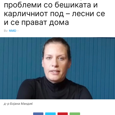
проблеми со бешиката и
карличниот под – лесни се
и се прават дома
By
NMD
-
д-р Бојана Мандиќ