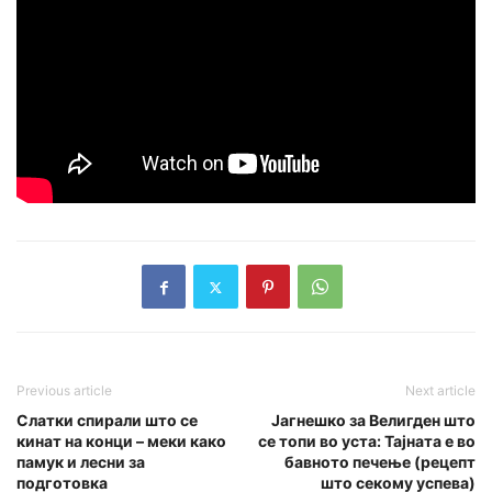
Previous article
Next article
Слатки спирали што се
Јагнешко за Велигден што
кинат на конци – меки како
се топи во уста: Тајната е во
памук и лесни за
бавното печење (рецепт
подготовка
што секому успева)