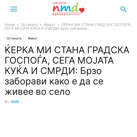
Home
Останато
Живот
ЌЕРКА МИ СТАНА ГРАДСКА ГОСПОЃА,
СЕГА МОЈАТА КУЌА И СМРДИ: Брзо заборави...
Останато
Живот
ЌЕРКА МИ СТАНА ГРАДСКА
ГОСПОЃА, СЕГА МОЈАТА
КУЌА И СМРДИ: Брзо
заборави како е да се
живее во село
By
NMD
-