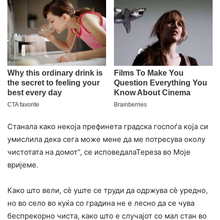
Станала како некоја префинета градска госпоѓа која си
умислила дека сега може мене да ме потресува околу
чистотата на домот“, се исповедалаТереза ​​во Moje
вријеме.
Како што вели, сè уште се труди да одржува сè уредно,
но во село во куќа со градина не е лесно да се чува
беспрекорно чиста, како што е случајот со мал стан во