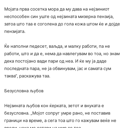
Мојата прва сосетка мора да му дава на нејзиниот
неспособен син уште од нејзината мизерна пензија,
затоа што таа е соголена до гола кожа штом ќе и дојде
пензијата.
Ќе наполни педесет, ваљда, и малку работи, па не
работи, што и да е, нема да навлегувам во тоа, но знам
дека постојано вади пари од неа. И ќе му ја даде
последната пара, не ја обвинувам, јас и самата сум
таква“, раскажува таа.
Безусловна љубов
Нејзината љубов кон ќерката, зетот и внуката е
безусловна. „Мојот сопруг умре рано, не поставив
граници на време, а сега тоа што го кажувам веќе не
вреди, нека ме остави на мир со тоа.