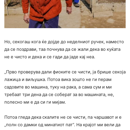
Но, секогаш кога ќе дојде до неделниот ручек, наместо
да се поздрави, таа почнува да се жали дека во куќата
не е чисто и дека и се гади да јаде кај неа.
„Прво проверува дали фиоките се чисти, ја брише секоја
лажица и виљушка. Потоа вика зошто не ги перам
садовите во машина, туку на рака, а сама сум и ми
требаат три дена да се соберат за во машината, не,
полесно ми е да си ги мијам.
Потоа гледа дека скалите не се чисти, па чаршавот и е
„полн со дамки од минатиот пат“. На крајот ми вели да