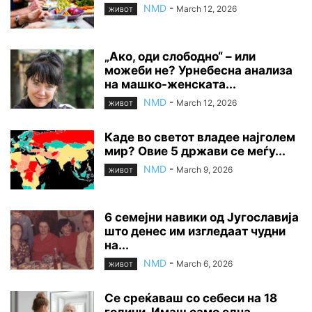
NMD
-
March 12, 2026
ЖИВОТ
„Ако, оди слободно“ – или
можеби не? Урнебесна анализа
на машко-женската...
NMD
-
March 12, 2026
ЖИВОТ
Каде во светот владее најголем
мир? Овие 5 држави се меѓу...
NMD
-
March 9, 2026
ЖИВОТ
6 семејни навики од Југославија
што денес им изгледаат чудни
на...
NMD
-
March 6, 2026
ЖИВОТ
Се среќаваш со себеси на 18