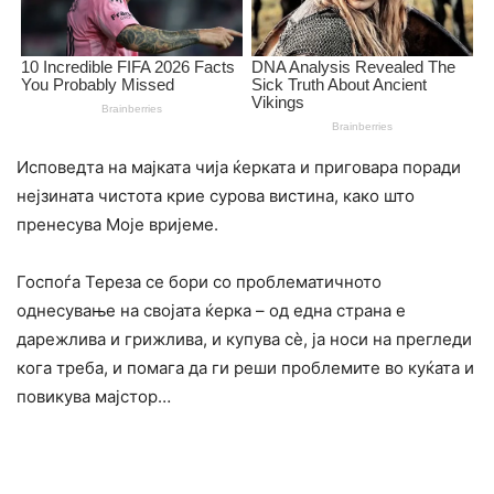
Исповедта на мајката чија ќерката и приговара поради
нејзината чистота крие сурова вистина, како што
пренесува Моје вријеме.
Госпоѓа Тереза ​​се бори со проблематичното
однесување на својата ќерка – од една страна е
дарежлива и грижлива, и купува сè, ја носи на прегледи
кога треба, и помага да ги реши проблемите во куќата и
повикува мајстор…