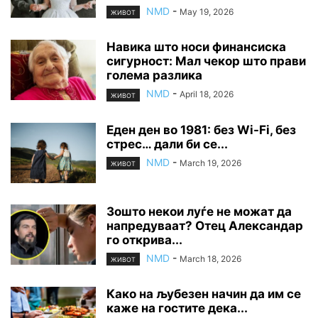
NMD
-
May 19, 2026
ЖИВОТ
Навика што носи финансиска
сигурност: Мал чекор што прави
голема разлика
NMD
-
April 18, 2026
ЖИВОТ
Еден ден во 1981: без Wi-Fi, без
стрес… дали би се...
NMD
-
March 19, 2026
ЖИВОТ
Зошто некои луѓе не можат да
напредуваат? Отец Александар
го открива...
NMD
-
March 18, 2026
ЖИВОТ
Како на љубезен начин да им се
каже на гостите дека...