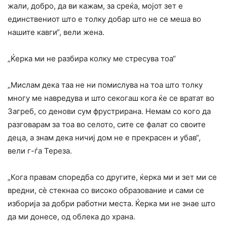
жали, добро, да ви кажам, за среќа, мојот зет е
единствениот што е толку добар што не се меша во
нашите кавги“, вели жена.
„Ќерка ми не разбира колку ме стресува тоа“
„Мислам дека таа не ни помислува на тоа што толку
многу ме навредува и што секогаш кога ќе се вратат во
Загреб, со денови сум фрустрирана. Немам со кого да
разговарам за тоа во селото, сите се фалат со своите
деца, а знам дека ничиј дом не е прекрасен и убав“,
вели г-ѓа Тереза.
„Кога правам споредба со другите, ќерка ми и зет ми се
вредни, сè стекнаа со високо образование и сами се
изборија за добри работни места. Ќерка ми не знае што
да ми донесе, од облека до храна.