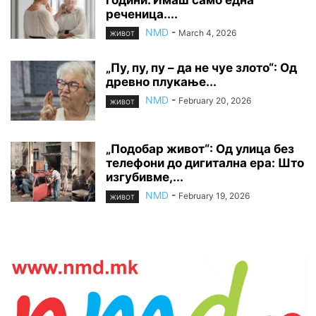
години. Имаш само една
реченица....
NMD
-
March 4, 2026
ЖИВОТ
„Пу, пу, пу – да не чуе злото“: Од
древно плукање...
NMD
-
February 20, 2026
ЖИВОТ
„Подобар живот“: Од улица без
телефони до дигитална ера: Што
изгубивме,...
NMD
-
February 19, 2026
ЖИВОТ