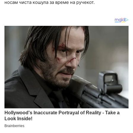
носам чиста кошула за време на ручекот.