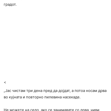
градот.
<
„Јас чистам три дена пред да дојдат, а потоа носам дрва
во кујната и повторно пилевина насекаде.
Не можете на село, ако се занимавате со дрва, ниви,