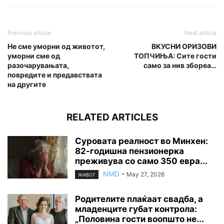
Previous article
Next article
Не сме уморни од животот,
ВКУСНИ ОРИЗОВИ
уморни сме од
ТОПЧИЊА: Сите гости
разочарувањата,
само за нив збореа…
повредите и предавствата
на другите
RELATED ARTICLES
Суровата реалност во Минхен:
82-годишна пензионерка
преживува со само 350 евра...
NMD
-
May 27, 2026
ЖИВОТ
Родителите плаќаат свадба, а
младенците губат контрола:
„Половина гости воопшто не...