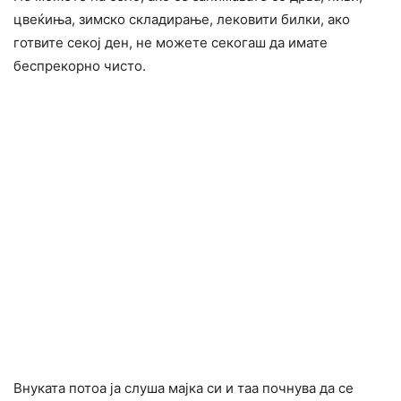
цвеќиња, зимско складирање, лековити билки, ако
готвите секој ден, не можете секогаш да имате
беспрекорно чисто.
Внуката потоа ја слуша мајка си и таа почнува да се