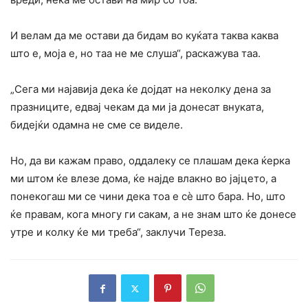
И велам да ме остави да бидам во куќата таква каква
што е, моја е, но таа не ме слуша“, раскажува таа.
„Сега ми најавија дека ќе дојдат на неколку дена за
празниците, едвај чекам да ми ја донесат внуката,
бидејќи одамна не сме се виделе.
Но, да ви кажам право, оддалеку се плашам дека ќерка
ми штом ќе влезе дома, ќе најде влакно во јајцето, а
понекогаш ми се чини дека тоа е сè што бара. Но, што
ќе правам, кога многу ги сакам, а не знам што ќе донесе
утре и колку ќе ми треба“, заклучи Тереза.