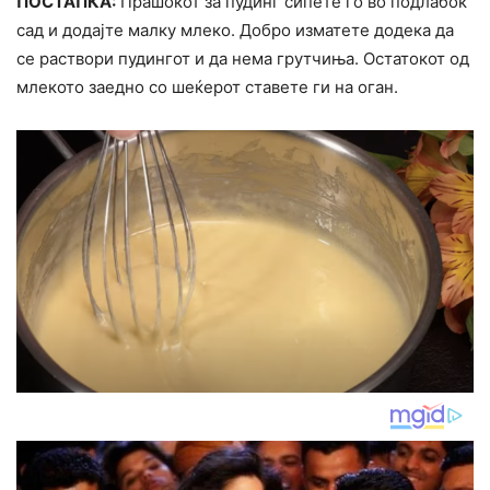
ПОСТАПКА:
Прашокот за пудинг сипете го во подлабок
сад и додајте малку млеко. Добро изматете додека да
се раствори пудингот и да нема грутчиња. Остатокот од
млекото заедно со шеќерот ставете ги на оган.