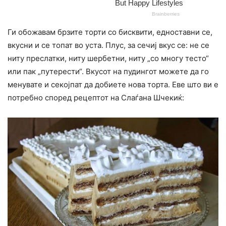
Ги обожавам брзите торти со бисквити, едноставни се,
вкусни и се топат во уста. Плус, за сечиј вкус се: не се
ниту преслатки, ниту шербетни, ниту „со многу тесто“
или пак „путерести“. Вкусот на пудингот можете да го
менувате и секојпат да добиете нова торта. Еве што ви е
потребно според рецептот на Слаѓана Шчекиќ: