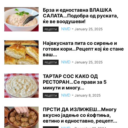
Брза и едноставна ВЛАШКА
САЛАТА…Подобра од руската,
ќе ве воодушеви!
NMD
-
January 25, 2025
РЕЦЕПТИ
Највкусната пита со сирење и
готови кори…Рецепт кој ќе стане
ваш...
NMD
-
January 25, 2025
РЕЦЕПТИ
ТАРТАР СОС КАКО ОД
РЕСТОРАН…Се прави за 5
минути и многу...
NMD
-
January 8, 2025
РЕЦЕПТИ
ПРСТИ ДА ИЗЛИЖЕШ…Многу
вкусно јадење со ќофтиња,
евтино и едноставно, рецепт...