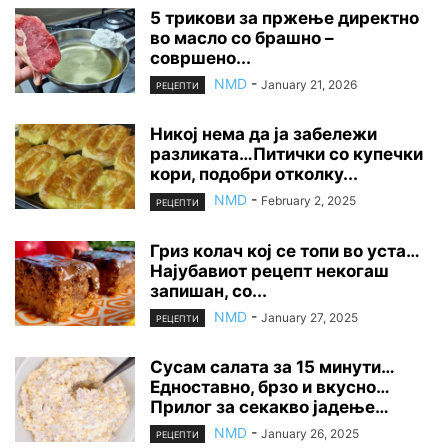
5 трикови за пржење директно
во масло со брашно –
совршено...
NMD
-
January 21, 2026
РЕЦЕПТИ
Никој нема да ја забележи
разликата…Питички со купечки
кори, подобри отколку...
NMD
-
February 2, 2025
РЕЦЕПТИ
Гриз колач кој се топи во уста…
Најубавиот рецепт некогаш
запишан, со...
NMD
-
January 27, 2025
РЕЦЕПТИ
Сусам салата за 15 минути…
Едноставно, брзо и вкусно…
Прилог за секакво јадење…
NMD
-
January 26, 2025
РЕЦЕПТИ