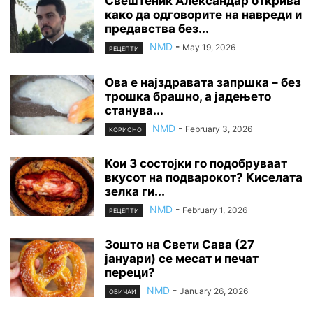
Свештеник Александар открива
како да одговорите на навреди и
предавства без...
NMD
-
May 19, 2026
РЕЦЕПТИ
Ова е најздравата запршка – без
трошка брашно, а јадењето
станува...
NMD
-
February 3, 2026
КОРИСНО
Кои 3 состојки го подобруваат
вкусот на подварокот? Киселата
зелка ги...
NMD
-
February 1, 2026
РЕЦЕПТИ
Зошто на Свети Сава (27
јануари) се месат и печат
переци?
NMD
-
January 26, 2026
ОБИЧАИ