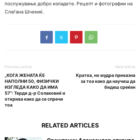
послужување добро изладете. Рецепт и фотографии на
Слаѓана Шчекиќ.
Previous article
Next article
„КОГА ЖЕНАТА ЌЕ
Кратка, но мудра приказна
НАПОЛНИ 50, ФИЗИЧКИ
за тоа како да научиш да
ИЗГЛЕДА КАКО ДА ИМА
бидеш среќен
57“: Тврди д-р Солаковиќ и
открива како да се спречи
тоа
RELATED ARTICLES