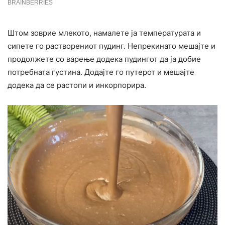
Штом зоврие млекото, намалете ја температурата и
сипете го растворениот пудинг. Непрекинато мешајте и
продолжете со варење додека пудингот да ја добие
потребната густина. Додајте го путерот и мешајте
додека да се растопи и инкорпорира.