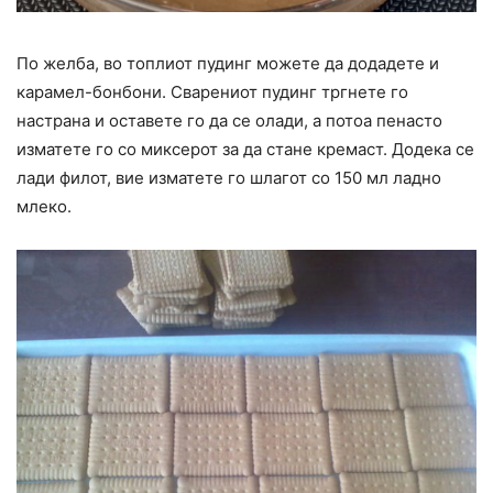
По желба, во топлиот пудинг можете да додадете и
карамел-бонбони. Сварениот пудинг тргнете го
настрана и оставете го да се олади, а потоа пенасто
изматете го со миксерот за да стане кремаст. Додека се
лади филот, вие изматете го шлагот со 150 мл ладно
млеко.