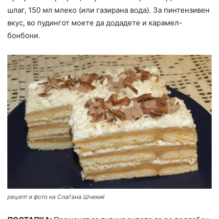
шлаг, 150 мл млеко (или газирана вода). За пинтензивен
вкус, во пудингот моете да додадете и карамел-
бонбони.
рецепт и фото на Слаѓана Шчекиќ