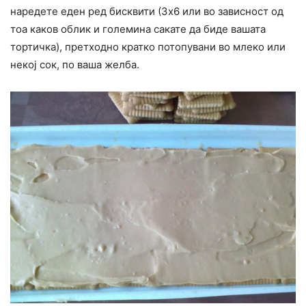
наредете еден ред бисквити (3х6 или во зависност од
тоа каков облик и големина сакате да биде вашата
тортичка), претходно кратко потопувани во млеко или
некој сок, по ваша желба.