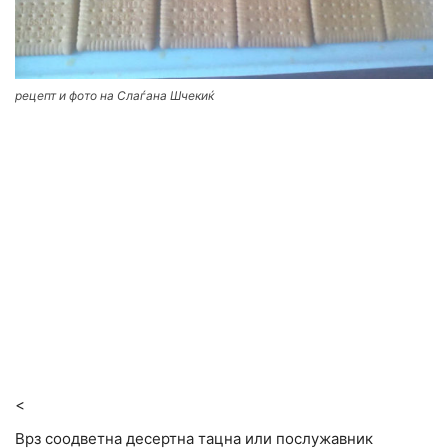
рецепт и фото на Слаѓана Шчекиќ
<
Врз соодветна десертна тацна или послужавник