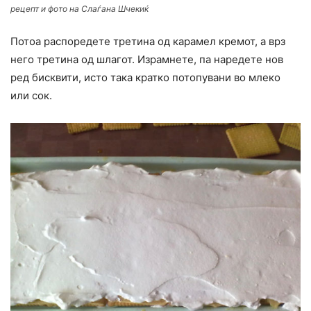
рецепт и фото на Слаѓана Шчекиќ
Потоа распоредете третина од карамел кремот, а врз
него третина од шлагот. Израмнете, па наредете нов
ред бисквити, исто така кратко потопувани во млеко
или сок.